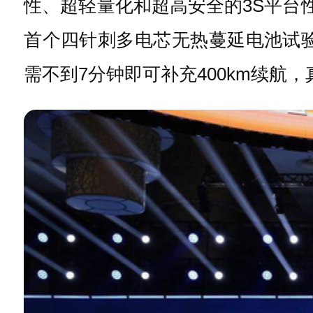
性、超轻量化和超高安全的3S平台
首个四针刺多电芯无热蔓延电池试验
需不到7分钟即可补充400km续航