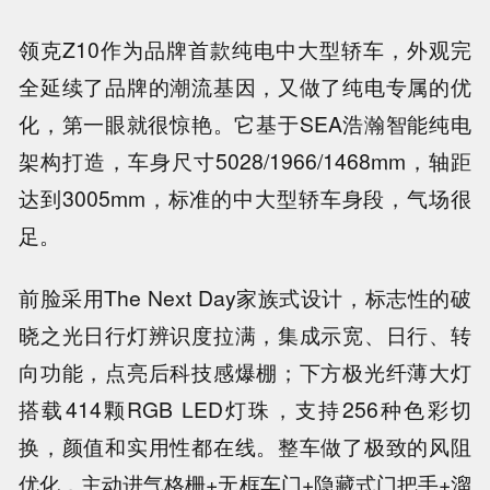
领克Z10作为品牌首款纯电中大型轿车，外观完
全延续了品牌的潮流基因，又做了纯电专属的优
化，第一眼就很惊艳。它基于SEA浩瀚智能纯电
架构打造，车身尺寸5028/1966/1468mm，轴距
达到3005mm，标准的中大型轿车身段，气场很
足。
前脸采用The Next Day家族式设计，标志性的破
晓之光日行灯辨识度拉满，集成示宽、日行、转
向功能，点亮后科技感爆棚；下方极光纤薄大灯
搭载414颗RGB LED灯珠，支持256种色彩切
换，颜值和实用性都在线。整车做了极致的风阻
优化，主动进气格栅+无框车门+隐藏式门把手+溜