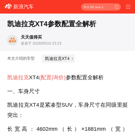
新浪汽车
EU5 PK Aion S
凯迪拉克XT4参数配置全解析
天天值得买
发表于 2026/05/10 23:23
凯迪拉克XT4
本文介绍的车型
凯迪拉克
XT4
(配置
|询价)
参数配置全解析
一、车身尺寸
凯迪拉克XT4是紧凑型SUV，车身尺寸在同级里挺
突出：
长宽高：4602mm（长）×1881mm（宽）