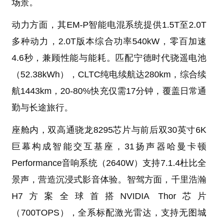
场景。
动力方面，其EM-P智能电混系统提供1.5T至2.0T
多种动力，2.0T版本综合功率540kW，零百加速
4.6秒，兼顾性能与能耗。匹配宁德时代骁遥电池
（52.38kWh），CLTC纯电续航达280km，综合续
航1443km，20-80%快充仅需17分钟，覆盖日常通
勤与长途旅行。
座舱内，双高通骁龙8295芯片与前后双30英寸6K
巨幕构成智能交互基座，31扬声器哈曼卡顿
Performance音响系统（2640W）支持7.1.4杜比全
景声，营造沉浸式影音体验。智驾方面，千里浩瀚
H7方案全球首搭NVIDIA Thor芯片
（700TOPS），全系标配激光雷达，支持无图城