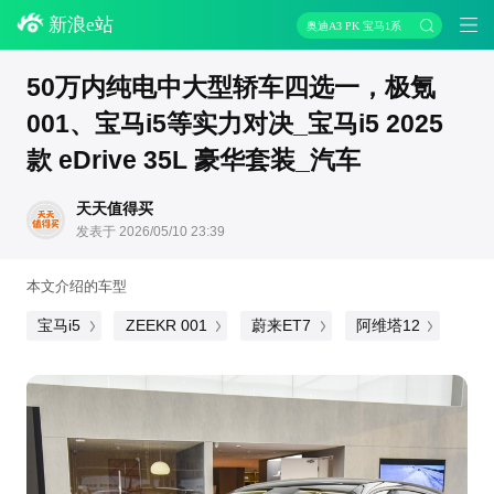
新浪e站
奥迪A3 PK 宝马1系
50万内纯电中大型轿车四选一，极氪
001、宝马i5等实力对决_宝马i5 2025
款 eDrive 35L 豪华套装_汽车
天天值得买
发表于 2026/05/10 23:39
本文介绍的车型
宝马i5
ZEEKR 001
蔚来ET7
阿维塔12