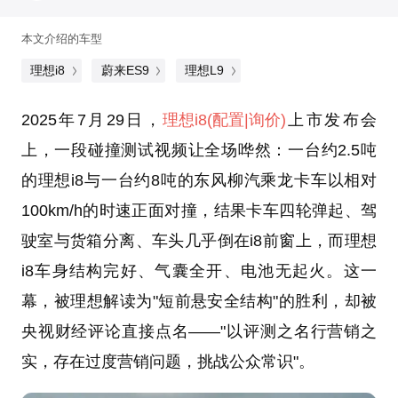
本文介绍的车型
理想i8
蔚来ES9
理想L9
2025年7月29日，
理想i8
(配置
|询价)
上市发布会
上，一段碰撞测试视频让全场哗然：一台约2.5吨
的理想i8与一台约8吨的东风柳汽乘龙卡车以相对
100km/h的时速正面对撞，结果卡车四轮弹起、驾
驶室与货箱分离、车头几乎倒在i8前窗上，而理想
i8车身结构完好、气囊全开、电池无起火。这一
幕，被理想解读为"短前悬安全结构"的胜利，却被
央视财经评论直接点名——"以评测之名行营销之
实，存在过度营销问题，挑战公众常识"。