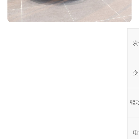
发
变
驱
电