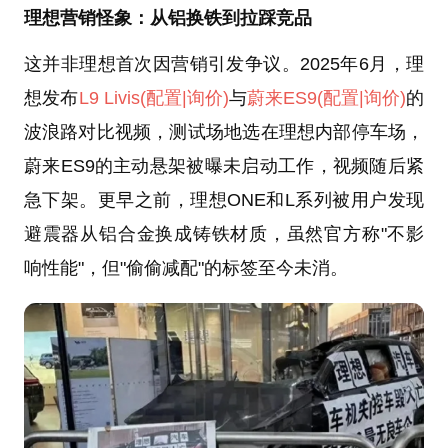
理想营销怪象：从铝换铁到拉踩竞品
这并非理想首次因营销引发争议。2025年6月，理
想发布
L9 Livis
(配置
|询价)
与
蔚来ES9
(配置
|询价)
的
波浪路对比视频，测试场地选在理想内部停车场，
蔚来ES9的主动悬架被曝未启动工作，视频随后紧
急下架。更早之前，理想ONE和L系列被用户发现
避震器从铝合金换成铸铁材质，虽然官方称"不影
响性能"，但"偷偷减配"的标签至今未消。