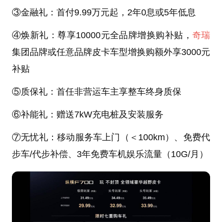
③金融礼：首付9.99万元起，2年0息或5年低息
④焕新礼：尊享10000元全品牌增换购补贴，
奇瑞
集团品牌或任意品牌皮卡车型增换购额外享3000元
补贴
⑤质保礼：首任非营运车主享整车终身质保
⑥补能礼：赠送7kW充电桩及安装服务
⑦无忧礼：移动服务车上门（＜100km）、免费代
步车/代步补偿、3年免费车机娱乐流量（10G/月）