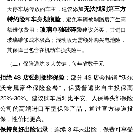
无法找到第三方
天停车场停放的车主，建议添加
特约险
车身划痕险
和
，避免车辆被剐蹭后产生高
玻璃单独破碎险
额维修费用；
建议必买，其进口
玻璃维修成本极高；混动版无需额外购买电池险，
其保障已包含在机动车损失险中。
（二）保险避坑 3 大关键，每年省数千元
拒绝 4S 店强制捆绑保险
：部分 4S 店会推销 “沃
沃专属豪华保险套餐”，保费普遍比自主投保高
25%-30%。建议购车后对比平安、人保等头部保险
公司的高端进口车型保险产品，通过官方渠道投
保，性价比更高。
保持良好出险记录
：连续 3 年未出险，保费可享