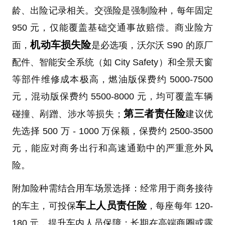
龄、出险记录相关。交强险是强制险种，每年固定
950 元，仅能覆盖基础交通事故赔偿。商业险方
机动车损失险
面，
是必选项，沃尔沃 S90 的原厂
配件、智能安全系统（如 City Safety）和全景天窗
等部件维修成本极高，燃油版保费约 5000-7500
元，混动版保费约 5500-8000 元，均可覆盖车辆
第三者责任险
碰撞、剐蹭、涉水等损失；
建议优
先选择 500 万 - 1000 万保额，保费约 2500-3500
元，能应对商务出行和高速通勤中的严重意外风
险。
附加险种需结合用车场景选择：经常用于商务接待
车上人员责任险
的车主，可投保
，每座每年 120-
180 元，提升车内人员保障；长期在高端商圈或露