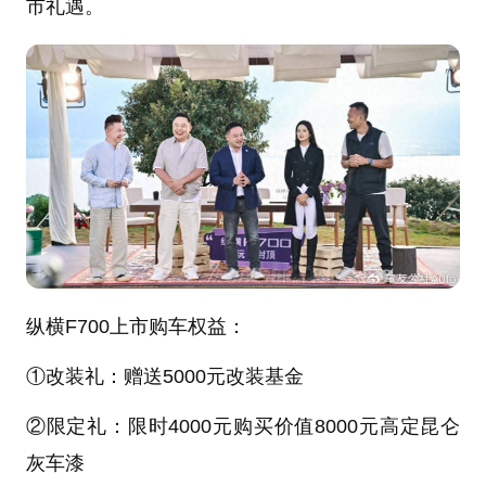
市礼遇。
纵横F700上市购车权益：
①改装礼：赠送5000元改装基金
②限定礼：限时4000元购买价值8000元高定昆仑
灰车漆