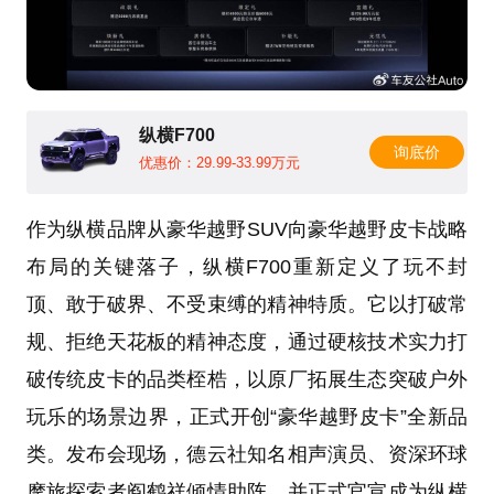
纵横F700
询底价
优惠价：29.99-33.99万元
作为纵横品牌从豪华越野SUV向豪华越野皮卡战略
布局的关键落子，纵横F700重新定义了玩不封
顶、敢于破界、不受束缚的精神特质。它以打破常
规、拒绝天花板的精神态度，通过硬核技术实力打
破传统皮卡的品类桎梏，以原厂拓展生态突破户外
玩乐的场景边界，正式开创“豪华越野皮卡”全新品
类。发布会现场，德云社知名相声演员、资深环球
摩旅探索者阎鹤祥倾情助阵，并正式官宣成为纵横