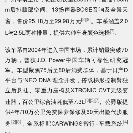
m后排膝部空间、13扬声器BOSE音响及全景天
[2]
[8]
窗，售价25.18万至29.98万元
。车系涵盖2.0
[7]
L与2.5L两种排量，提供六种车身颜色选择
。
该车系自2004年进入中国市场，累计销量突破70
万辆，曾获J.D. Power中国车辆可靠性研究冠
军。车型聚焦75后至80后消费群体，基于日产D
平台与“NEO DNA”理念开发，搭载梯形控制臂独
立后悬挂、零重力座椅及XTRONIC CVT无级变
[3]
[5]
[7]
速器，百公里综合油耗低至7.3L
。公爵版提
供4年/10万公里免费保养保修及60天出险代步服
[2]
[8]
[4]
务
，全系标配CARWINGS智行+车载系统