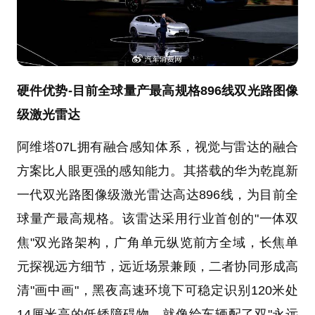
硬件优势-目前全球量产最高规格896线双光路图像
级激光雷达
阿维塔07L拥有融合感知体系，视觉与雷达的融合
方案比人眼更强的感知能力。其搭载的华为乾崑新
一代双光路图像级激光雷达高达896线，为目前全
球量产最高规格。该雷达采用行业首创的"一体双
焦"双光路架构，广角单元纵览前方全域，长焦单
元探视远方细节，远近场景兼顾，二者协同形成高
清"画中画"，黑夜高速环境下可稳定识别120米处
14厘米高的低矮障碍物，就像给车辆配了双"永远