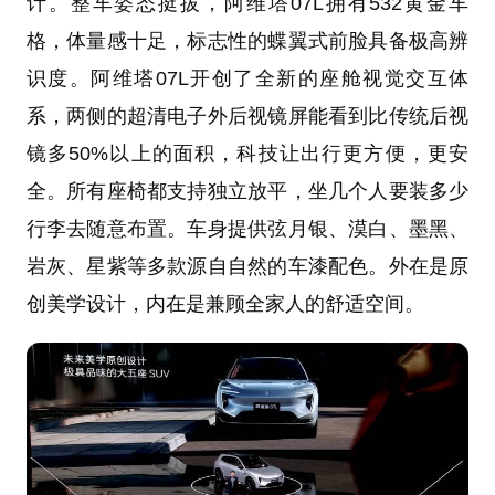
计。整车姿态挺拔，阿维塔07L拥有532黄金车
格，体量感十足，标志性的蝶翼式前脸具备极高辨
识度。阿维塔07L开创了全新的座舱视觉交互体
系，两侧的超清电子外后视镜屏能看到比传统后视
镜多50%以上的面积，科技让出行更方便，更安
全。所有座椅都支持独立放平，坐几个人要装多少
行李去随意布置。车身提供弦月银、漠白、墨黑、
岩灰、星紫等多款源自自然的车漆配色。外在是原
创美学设计，内在是兼顾全家人的舒适空间。