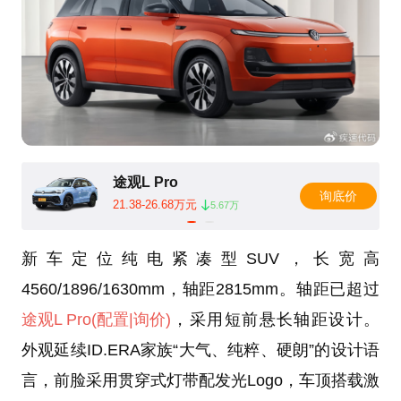
途观L Pro
询底价
21.38-26.68万元
5.67万
新车定位纯电紧凑型SUV，长宽高
4560/1896/1630mm，轴距2815mm。轴距已超过
途观L Pro
(配置
|询价)
，采用短前悬长轴距设计。
外观延续ID.ERA家族“大气、纯粹、硬朗”的设计语
言，前脸采用贯穿式灯带配发光Logo，车顶搭载激