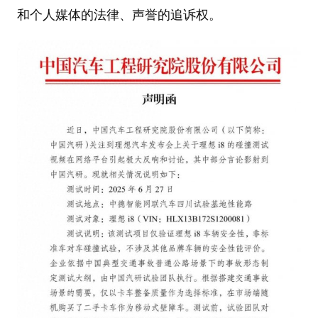
和个人媒体的法律、声誉的追诉权。