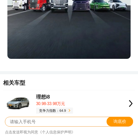
相关车型
理想i8
30.98-33.98万元
竞争力指数：64.9
询底价
点击发送即视为同意《个人信息保护声明》