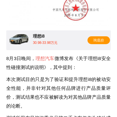
理想i8
询底价
30.98-33.98万元
8月3日晚间，
理想汽车
微博发布《关于理想i8安全
性碰撞测试的说明》，其中提到：
本次测试目的只是为了验证和提升理想i8的被动安
全性能，并非针对其他任何品牌进行产品质量评
价，测试结果也不应被解读为对其他品牌产品质量
的论断。