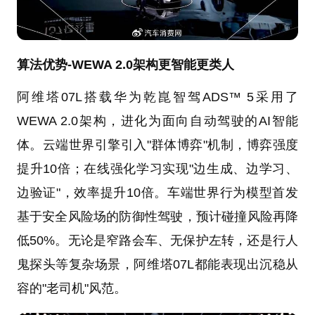
算法优势-WEWA 2.0架构更智能更类人
阿维塔07L搭载华为乾崑智驾ADS™ 5采用了
WEWA 2.0架构，进化为面向自动驾驶的AI智能
体。云端世界引擎引入"群体博弈"机制，博弈强度
提升10倍；在线强化学习实现"边生成、边学习、
边验证"，效率提升10倍。车端世界行为模型首发
基于安全风险场的防御性驾驶，预计碰撞风险再降
低50%。无论是窄路会车、无保护左转，还是行人
鬼探头等复杂场景，阿维塔07L都能表现出沉稳从
容的"老司机"风范。