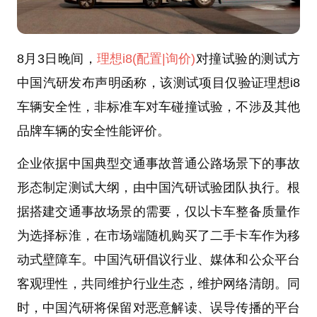
8月3日晚间，
理想i8
(配置
|询价)
对撞试验的测试方
中国汽研发布声明函称，该测试项目仅验证理想i8
车辆安全性，非标准车对车碰撞试验，不涉及其他
品牌车辆的安全性能评价。
企业依据中国典型交通事故普通公路场景下的事故
形态制定测试大纲，由中国汽研试验团队执行。根
据搭建交通事故场景的需要，仅以卡车整备质量作
为选择标淮，在市场端随机购买了二手卡车作为移
动式壁障车。中国汽研倡议行业、媒体和公众平台
客观理性，共同维护行业生态，维护网络清朗。同
时，中国汽研将保留对恶意解读、误导传播的平台