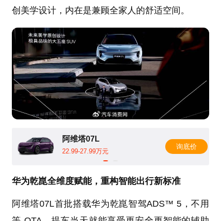
创美学设计，内在是兼顾全家人的舒适空间。
阿维塔07L
询底价
22.99-27.99万元
华为乾崑全维度赋能，重构智能出行新标准
阿维塔07L首批搭载华为乾崑智驾ADS™ 5，不用
等 OTA，提车当天就能享受更安全更智能的辅助