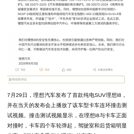
7月29日，理想汽车发布了首款纯电SUV理想i8，
并在当天的发布会上播放了该车型卡车连环撞击测
试视频。撞击测试视频显示，在理想i8与卡车正面
对撞时，卡车四个车轮弹起，驾驶室和后货箱明显