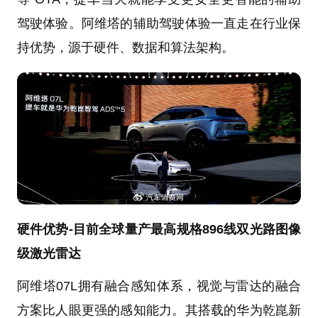
驾驶体验。阿维塔的辅助驾驶体验一直走在行业保
持优势，源于硬件、数据和算法架构。
硬件优势-目前全球量产最高规格896线双光路图像
级激光雷达
阿维塔07L拥有融合感知体系，视觉与雷达的融合
方案比人眼更强的感知能力。其搭载的华为乾崑新