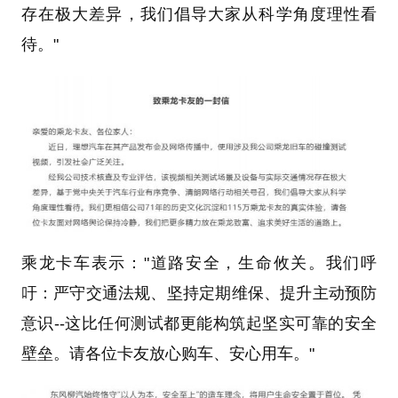
存在极大差异，我们倡导大家从科学角度理性看
待。"
乘龙卡车表示："道路安全，生命攸关。我们呼
吁：严守交通法规、坚持定期维保、提升主动预防
意识--这比任何测试都更能构筑起坚实可靠的安全
壁垒。请各位卡友放心购车、安心用车。"