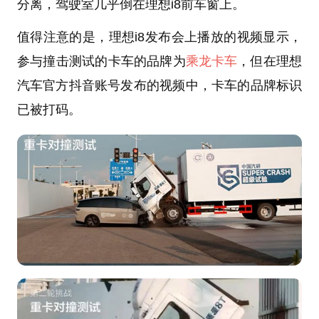
分离，驾驶室几乎倒在理想i8前车窗上。
值得注意的是，理想i8发布会上播放的视频显示，
参与撞击测试的卡车的品牌为
乘龙卡车
，但在理想
汽车官方抖音账号发布的视频中，卡车的品牌标识
已被打码。