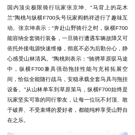
国内顶尖极限骑行玩家张京坤、“马背上的花木
兰”陶桃与纵横F700头号玩家阎鹤祥进行了趣味互
动。张京坤表示：“奔赴山野骑行之时，纵横F700
能容纳全套骑行装备，一旦骑行遭遇车辆故障又可
依托外接电源快速维修，彻底不必为后勤分心，静
心感受山林清风。”陶桃则表示：“驰骋草原驭马途
中，纵横F700兼具强劲拖挂性能与充裕拓展空
间，恰似全能随行战马，安稳承载全套马具与拖挂
设备。”从山林单车到草原策马，纵横F700始终是
玩家坚实可靠的同行挚友，让每一位玩不封顶、敢
于破界、不受束缚的爱好者，都能纯粹享受山野自
在之乐。