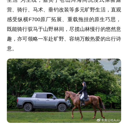
生活”为主线，嘉宾于苍山洱海间沉浸式体验露
营、骑行、马术、垂钓改装等多元旷野生活，直观
感受纵横F700原厂拓展、重载拖挂的原生巧思，
既能骑行驭马于山野林间，尽揽山林慢行的悠然意
趣，亦可领略一车赴旷野、容纳万般热爱的出行诗
意。