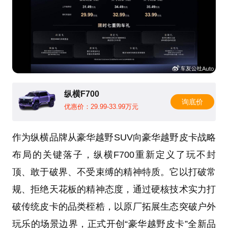
纵横F700
询底价
优惠价：29.99-33.99万元
作为纵横品牌从豪华越野SUV向豪华越野皮卡战略
布局的关键落子，纵横F700重新定义了玩不封
顶、敢于破界、不受束缚的精神特质。它以打破常
规、拒绝天花板的精神态度，通过硬核技术实力打
破传统皮卡的品类桎梏，以原厂拓展生态突破户外
玩乐的场景边界，正式开创“豪华越野皮卡”全新品