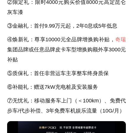
②限定礼：限时4000元购买价值8000元高定昆仑
灰车漆
③金融礼：首付9.99万元起，2年0息或5年低息
④焕新礼：尊享10000元全品牌增换购补贴，
奇瑞
集团品牌或任意品牌皮卡车型增换购额外享3000元
补贴
⑤质保礼：首任非营运车主享整车终身质保
⑥补能礼：赠送7kW充电桩及安装服务
⑦无忧礼：移动服务车上门（＜100km）、免费代
步车/代步补偿、3年免费车机娱乐流量（10G/月）