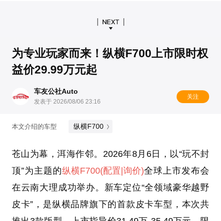
为专业玩家而来！纵横F700上市限时权
益价29.99万元起
车友公社Auto
关注
发表于 2026/08/06 23:16
纵横F700
本文介绍的车型
苍山为幕，洱海作邻。2026年8月6日，以“玩不封
顶”为主题的
纵横F700
(配置
|询价)
全球上市发布会
在云南大理成功举办。新车定位“全领域豪华越野
皮卡”，是纵横品牌旗下的首款皮卡车型，本次共