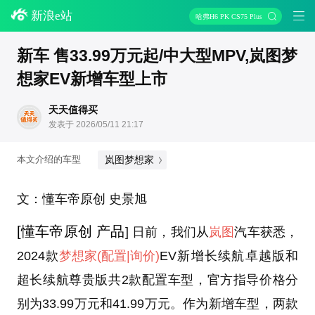
新浪e站
哈弗H6 PK CS75 Plus
新车 售33.99万元起/中大型MPV,岚图梦
想家EV新增车型上市
天天值得买
发表于 2026/05/11 21:17
岚图梦想家
本文介绍的车型
文：懂车帝原创 史景旭
[懂车帝原创 产品
] 日前，我们从
岚图
汽车获悉，
2024款
梦想家
(配置
|询价)
EV新增长续航卓越版和
超长续航尊贵版共2款配置车型，官方指导价格分
别为33.99万元和41.99万元。作为新增车型，两款