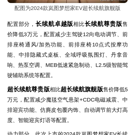
配图为2024款岚图梦想家EV超长续航旗舰版
长续航卓越版
长续航尊贵版
配置部分，
相比
售
价降低3万元，配置减少主驾驶12向电动调节、前
排座椅通风/加热功能、前排座椅10点式按摩功
能、中排隐藏式桌板、全域呼吸氛围灯、丹拿音
响、热泵空调、MEB低速紧急制动、L2.5级智能驾
驶辅助系统等配置。
超长续航尊贵版
超长续航旗舰版
相比
售价降低5
万元，配置减少魔毯空气悬架+CDC电磁减震、中
排迎宾功能、仿麂皮包覆内饰、自动调节前大灯高
度、智能迎宾灯语等配置。
动力部分，此次上市的2024款岚图梦想家EV长续