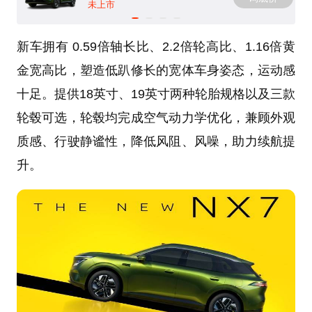
未上市
新车拥有 0.59倍轴长比、2.2倍轮高比、1.16倍黄
金宽高比，塑造低趴修长的宽体车身姿态，运动感
十足。提供18英寸、19英寸两种轮胎规格以及三款
轮毂可选，轮毂均完成空气动力学优化，兼顾外观
质感、行驶静谧性，降低风阻、风噪，助力续航提
升。