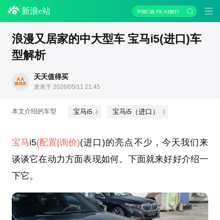
新浪e站
奔驰C旅 PK A4旅行
浪漫又居家的中大型车 宝马i5(进口)车
型解析
天天值得买
发表于 2026/05/11 21:45
宝马i5
宝马i5（进口）
本文介绍的车型
宝马
i5
(配置
|询价)
(进口)的亮点不少，今天我们来
谈谈它在动力方面表现如何。下面就来好好介绍一
下它。