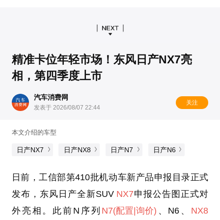
精准卡位年轻市场！东风日产NX7亮
相，第四季度上市
汽车消费网
关注
发表于 2026/08/07 22:44
本文介绍的车型
日产NX7
日产NX8
日产N7
日产N6
日前，工信部第410批机动车新产品申报目录正式
发布，东风日产全新SUV
NX7
申报公告图正式对
外亮相。此前N序列
N7
(配置
|询价)
、N6、
NX8