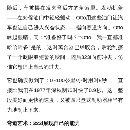
随后，车被摆在发夹弯后方的角落里。发动机盖
——在短促油门中轻轻颤动，Otto用这些油门让汽
车也让自己进入兴奋状态——指向赛道方向。Otto
眯起眼睛，问：“准备好了吗？”“Otto，我一直都准
哈哈哈备”是的，这时离合器已经咬合，后轮刮擦
了一个眨眼般短暂的瞬间，随后323i向前冲去，仿
佛它想追上自己的过去。
它也确实做到了：0~100公里/小时用时8秒——直
接比我们在1977年深秋测试时快了0.9秒。这一整
段美好而更快的速度，又被四只盘式制动器相当有
力地制止下来。
弯道艺术：323i展现自己的能力