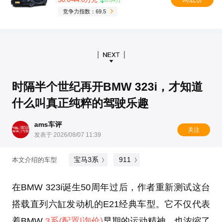
竞争力指数：69.5
时隔半个世纪再开BMW 323i，才知道
什么叫真正纯粹的驾驶乐趣
ams车评
关注
发表于 2026/08/07 11:39
宝马3系
911
本文介绍的车型
在BMW 323i诞生50周年过后，作者重新测试这台
搭载直列六缸发动机的E21经典车型。它不仅代表
着BMW
3系
(配置
|询价)
早期的运动精神，也浓缩了