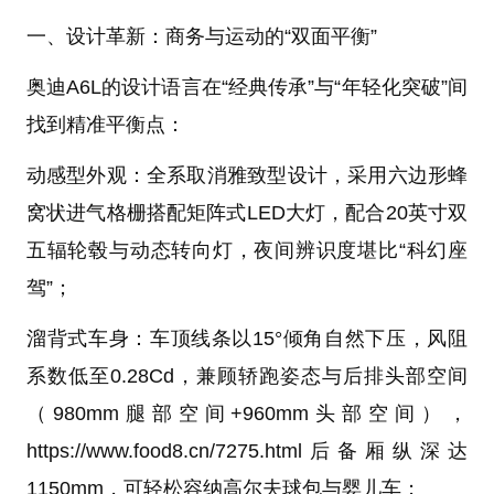
一、设计革新：商务与运动的“双面平衡”
奥迪A6L的设计语言在“经典传承”与“年轻化突破”间
找到精准平衡点：
动感型外观：全系取消雅致型设计，采用六边形蜂
窝状进气格栅搭配矩阵式LED大灯，配合20英寸双
五辐轮毂与动态转向灯，夜间辨识度堪比“科幻座
驾”；
溜背式车身：车顶线条以15°倾角自然下压，风阻
系数低至0.28Cd，兼顾轿跑姿态与后排头部空间
（980mm腿部空间+960mm头部空间），
https://www.food8.cn/7275.html后备厢纵深达
1150mm，可轻松容纳高尔夫球包与婴儿车；