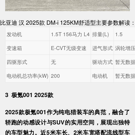
比亚迪 汉 2025款 DM-i 125KM舒适型主要参数解读
发动机
1.5T 156马力 L4
排量(L)
1.5
变速箱
E-CVT无级变速
进气形式
涡轮增
四驱形式
无
驱动方式
暂无数
电动机总功率(kW)
200
电动机
暂无数
3
极氪001 2025款
2025款极氪001作为纯电猎装车的典范，融合了
轿跑的动感设计与SUV的实用空间，展现出独特
的车型魅力。近5米车长、2米车宽搭配流线型车