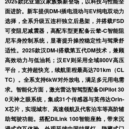
2025款比亚迪汉家族焕新登场，以科技与性能全
面进阶。新车提供DM-i插电混动与EV纯电双动力
选择，全系升级五连杆独立后悬架，并搭载FSD
可变阻尼减震器，高配车型更配备云辇-C智能阻
尼车身控制系统，显著提升操控稳定性与驾乘舒
适性。2025款汉DM-i搭载第五代DM技术，兼顾
高效动力与低油耗；汉EV则采用全域800V高压
平台，支持超快充，续航里程最高达701km（CL
TC）。全系支持6kW对外放电，满足多元用电需
求。智能化方面，激光雷达智驾型配备DiPilot 30
0天神之眼系统，集成31个传感器与英伟达Orin-
X芯片，实现城市、高速领航及代客泊车等高阶辅
助驾驶功能。搭配DiLink 100智能座舱，带来沉
浸式交互体验。外观延续中国结尾灯、隐藏式门