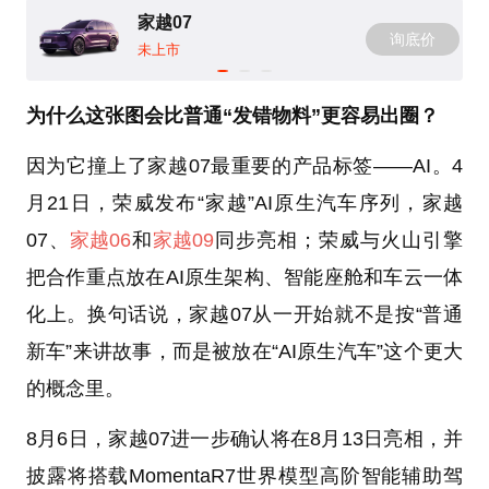
家越07
询底价
未上市
为什么这张图会比普通“发错物料”更容易出圈？
因为它撞上了家越07最重要的产品标签——AI。4
月21日，荣威发布“家越”AI原生汽车序列，家越
07、
家越06
和
家越09
同步亮相；荣威与火山引擎
把合作重点放在AI原生架构、智能座舱和车云一体
化上。换句话说，家越07从一开始就不是按“普通
新车”来讲故事，而是被放在“AI原生汽车”这个更大
的概念里。
8月6日，家越07进一步确认将在8月13日亮相，并
披露将搭载MomentaR7世界模型高阶智能辅助驾