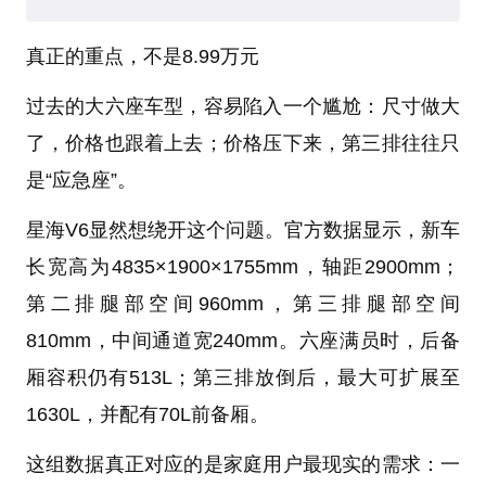
真正的重点，不是
8.99
万元
过去的大六座车型，容易陷入一个尴尬：尺寸做大
了，价格也跟着上去；价格压下来，第三排往往只
是“应急座”。
星海V6显然想绕开这个问题。官方数据显示，新车
长宽高为4835×1900×1755mm，轴距2900mm；
第二排腿部空间960mm，第三排腿部空间
810mm，中间通道宽240mm。六座满员时，后备
厢容积仍有513L；第三排放倒后，最大可扩展至
1630L，并配有70L前备厢。
这组数据真正对应的是家庭用户最现实的需求：一