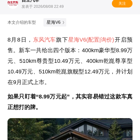
关注
发表于 2026/08/08 22:49
星海V6
本文介绍的车型
8月8日，
东风汽车
旗下
星海V6
(配置
|询价)
开启预
售。新车一共给出四个版本：400km豪华型8.99万
元、510km尊贵型10.49万元、400km乾崑尊享型
10.49万元、510km乾崑旗舰型12.49万元，并计划
在9月正式上市。
如果只盯着“8.99万元起”，其实容易错过这款车真
正想打的牌。