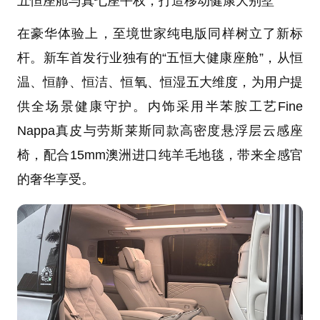
五恒座舱与真七座平权，打造移动健康大别墅
在豪华体验上，至境世家纯电版同样树立了新标
杆。新车首发行业独有的“五恒大健康座舱”，从恒
温、恒静、恒洁、恒氧、恒湿五大维度，为用户提
供全场景健康守护。内饰采用半苯胺工艺Fine
Nappa真皮与劳斯莱斯同款高密度悬浮层云感座
椅，配合15mm澳洲进口纯羊毛地毯，带来全感官
的奢华享受。