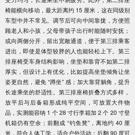
椅能横向移动，最大距离约 15 厘米，这在同级别
车型中并不常见。调节后可向中间靠拢，方便照
顾老人和小孩，父母带孩子出行时能随时安抚；
或向两侧分开，留出宽敞通道，便于第三排乘客
进出，即使是体型较胖的人也能轻松上下。第三
排座椅受车身结构影响，坐垫和靠背不如第二排
厚实，但设计上有优化，比如提高坐垫倾角让坐
姿更自然，避免 “蹲坐” 感；加大靠背躺角，提升
长途乘坐的舒适性。第三排座椅折叠方式多样，
放平后与后备箱形成纯平空间，可放置大件物
品，实测能容纳 1 个 28 寸行李箱加 2 个 20 寸登
机箱仍有空余；前翻成 “钓鱼凳”，离地约 40 厘
米，符合人体工学，适合户外活动；后翻 90 度可