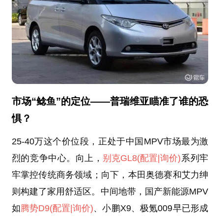
市场“鲶鱼”的定位——普瑞维亚瞄准了谁的恐
惧？
25-40万这个价位段，正处于中国MPV市场最为激
烈的竞争中心。向上，
别克GL8
(配置
|询价)
系列牢
牢掌控传统商务领域；向下，本田奥德赛和艾力绅
则构建了家用舒适区。中间地带，国产新能源MPV
如
腾势D9
(配置
|询价)
、小鹏X9、极氪009早已形成