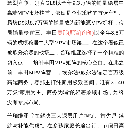
激烈竞争。别克GL8以全年9.3万辆的销量稳居中
高端MPV市场榜首，依然是企业采购的首选车型。
腾势D9以8.7万辆的销量成为新能源MPV标杆，位
居销量榜前三。丰田
赛那
(配置
|询价)
以全年8.8万
辆的成绩稳居中大型MPV市场第二。在这个看似已
被瓜分殆尽的战场上，普瑞维亚选择了一个精准的
切入点——填补丰田MPV矩阵的核心空白。在此之
前，丰田MPV阵营中，埃尔法/威尔法锚定百万级
高端商务，赛那主打纯家用极致空间，唯有25-40
万级“家用为主、商务为辅”的轻奢兼顾市场，始终
没有专属布局。
普瑞维亚旨在解决三大深层用户担忧。首先是“续
航与补能焦虑”。在多孩家庭长途出行、节假日高