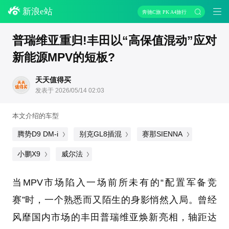
新浪e站
奔驰C旅 PK A4旅行
普瑞维亚重归!丰田以“高保值混动”应对
新能源MPV的短板?
天天值得买
发表于 2026/05/14 02:03
本文介绍的车型
腾势D9 DM-i
别克GL8插混
赛那SIENNA
小鹏X9
威尔法
当MPV市场陷入一场前所未有的“配置军备竞
赛”时，一个熟悉而又陌生的身影悄然入局。曾经
风靡国内市场的丰田普瑞维亚焕新亮相，轴距达