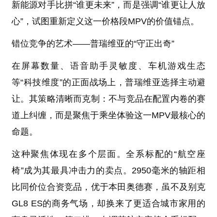
新能源对手比拼“谁更未来”，而是强调“谁更让人放
心”，试图重新定义这一价格段MPV的价值锚点。
错位竞争的艺术——普瑞维亚的“守正出奇”
在屏幕数量、语音助手灵敏度、车机游戏生态
等“科技维度”的正面战场上，普瑞维亚选择主动避
让。其策略清晰而克制：不与竞品在配置内卷的赛
道上纠缠，而是聚焦于乘坐体验这一MPV最核心的
命题。
这种聚焦体现在多个层面。全系标配的“航空座
椅”成为其最具冲击力的卖点。2950毫米的轴距相
比同价位合资竞品，优于本田奥德赛，虽不及别克
GL8 ES的商务气场，却换来了更适合城市家用的