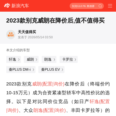
新浪汽车
别克GL8 PK 奥德赛
2023款别克威朗在降价后,值不值得买
天天值得买
发表于 2026/05/14 03:50
本文介绍的车型
轩逸
威朗
朗逸
卡罗拉
秦PLUS DM-i
秦PLUS EV
2023款别克
威朗
(配置
|询价)
在降价后（终端价约
10-15万元）成为合资紧凑型轿车中高性价比的选
择。以下是对比同价位竞品（如日产
轩逸
(配置
|询价)
、大众
朗逸
(配置
|询价)
、丰田卡罗拉等）的