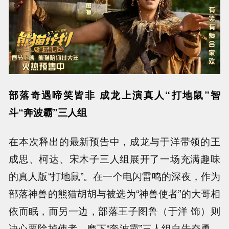
部落奇遇啼笑皆非 成龙上演真人“打地鼠”智
斗“奔波霸”三人组
在本次释出的最新预告中，成龙与于洋带领的王
成思、柯达、宋木子三人组展开了一场充满趣味
的真人版“打地鼠”。在一个电闪雷鸣的深夜，作为
部落神兽的熊猫胡胡与被选为“神兽使者”的大哥相
依而眠，而另一边，部落王子图鲁（于洋 饰）则
决心要除掉使者，麾下“奔波霸”三人组自告奋勇，