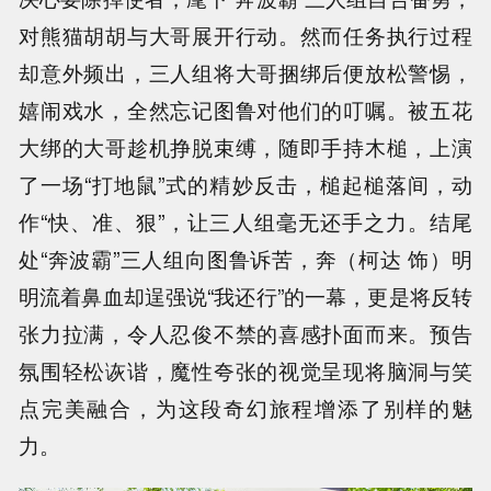
对熊猫胡胡与大哥展开行动。然而任务执行过程
却意外频出，三人组将大哥捆绑后便放松警惕，
嬉闹戏水，全然忘记图鲁对他们的叮嘱。被五花
大绑的大哥趁机挣脱束缚，随即手持木槌，上演
了一场“打地鼠”式的精妙反击，槌起槌落间，动
作“快、准、狠”，让三人组毫无还手之力。结尾
处“奔波霸”三人组向图鲁诉苦，奔（柯达 饰）明
明流着鼻血却逞强说“我还行”的一幕，更是将反转
张力拉满，令人忍俊不禁的喜感扑面而来。预告
氛围轻松诙谐，魔性夸张的视觉呈现将脑洞与笑
点完美融合，为这段奇幻旅程增添了别样的魅
力。