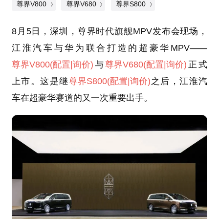
尊界V800
尊界V680
尊界S800
8月5日，深圳，尊界时代旗舰MPV发布会现场，
江淮汽车与华为联合打造的超豪华MPV——
尊界V800
(配置
|询价)
与
尊界V680
(配置
|询价)
正式
上市。这是继
尊界S800
(配置
|询价)
之后，江淮汽
车在超豪华赛道的又一次重要出手。