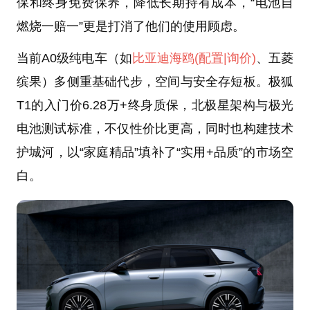
保和终身免费保养，降低长期持有成本，“电池自
燃烧一赔一”更是打消了他们的使用顾虑。
当前A0级纯电车（如
比亚迪海鸥
(配置
|询价)
、五菱
缤果）多侧重基础代步，空间与安全存短板。极狐
T1的入门价6.28万+终身质保，北极星架构与极光
电池测试标准，不仅性价比更高，同时也构建技术
护城河，以“家庭精品”填补了“实用+品质”的市场空
白。