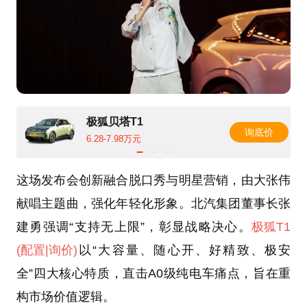
极狐贝塔T1
询底价
6.28-7.98万元
这场发布会创新融合脱口秀与明星营销，由大张伟
献唱主题曲，强化年轻化形象。北汽集团董事长张
建勇强调“支持无上限”，彰显战略决心。
极狐T1
(配置
|询价)
以“大容量、随心开、好精致、极安
全”四大核心特质，直击A0级纯电车痛点，旨在重
构市场价值逻辑。