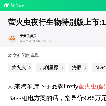
新浪e站
萤火虫夜行生物特别版上市:1
天天值得买
发表于 2026/05/14 07:04
本文介绍的车型
萤火虫
吉利星愿
海豚
MG4
蔚来汽车旗下子品牌firefly
萤火虫
(
Bass租电方案的话，指导价9.68