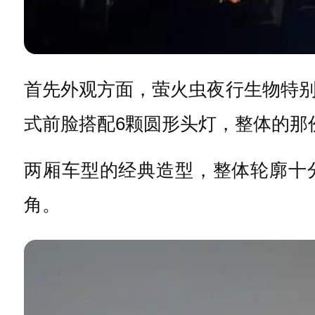
首先外观方面，萤火虫夜行生物特
式前脸搭配6颗圆形头灯，整体的那
两厢车型的经典造型，整体轮廓十
角。