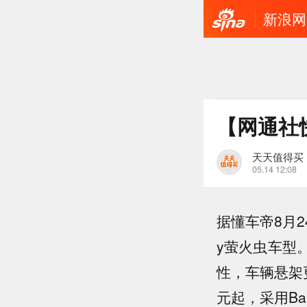
新浪网
【网通社
天天值得买
05.14 12:08
据懂车帝8月2
y萤火虫车型
性，车辆悬架
元起，采用Ba