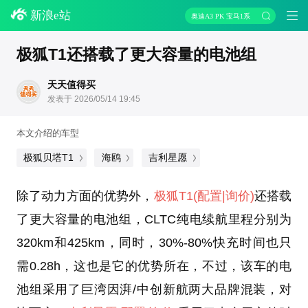
新浪e站
奥迪A3 PK 宝马1系
极狐T1还搭载了更大容量的电池组
天天值得买
发表于 2026/05/14 19:45
本文介绍的车型
极狐贝塔T1
海鸥
吉利星愿
除了动力方面的优势外，
极狐T1
(配置
|询价)
还搭载
了更大容量的电池组，CLTC纯电续航里程分别为
320km和425km，同时，30%-80%快充时间也只
需0.28h，这也是它的优势所在，不过，该车的电
池组采用了巨湾因湃/中创新航两大品牌混装，对