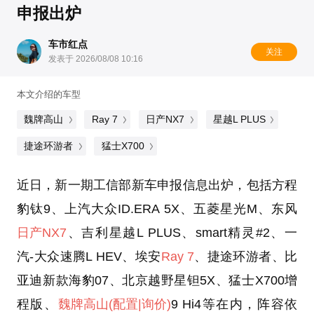
申报出炉
车市红点
关注
发表于 2026/08/08 10:16
本文介绍的车型
魏牌高山
Ray 7
日产NX7
星越L PLUS
捷途环游者
猛士X700
近日，新一期工信部新车申报信息出炉，包括方程
豹钛9、上汽大众ID.ERA 5X、五菱星光M、东风
日产NX7
、吉利星越L PLUS、smart精灵#2、一
汽-大众速腾L HEV、埃安
Ray 7
、捷途环游者、比
亚迪新款海豹07、北京越野星钽5X、猛士X700增
程版、
魏牌高山
(配置
|询价)
9 Hi4等在内，阵容依