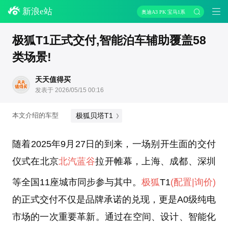
新浪e站
奥迪A3 PK 宝马1系
极狐T1正式交付,智能泊车辅助覆盖58
类场景!
天天值得买
发表于 2026/05/15 00:16
极狐贝塔T1
本文介绍的车型
随着2025年9月27日的到来，一场别开生面的交付
仪式在北京
北汽蓝谷
拉开帷幕，上海、成都、深圳
等全国11座城市同步参与其中。
极狐
T1
(配置
|询价)
的正式交付不仅是品牌承诺的兑现，更是A0级纯电
市场的一次重要革新。通过在空间、设计、智能化