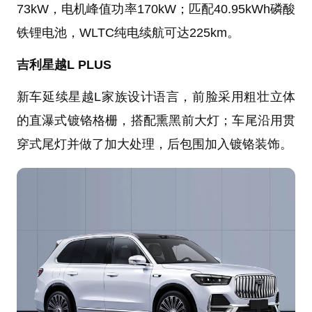
73kW，电机峰值功率170kW；匹配40.95kWh磷酸
铁锂电池，WLTC纯电续航可达225km。
吉利星越L PLUS
新车延续星越L家族设计语言，前脸采用粗壮立体
的直瀑式镀铬格栅，搭配熏黑前大灯；车尾沿用贯
穿式尾灯并做了加大处理，后包围加入镀铬装饰。