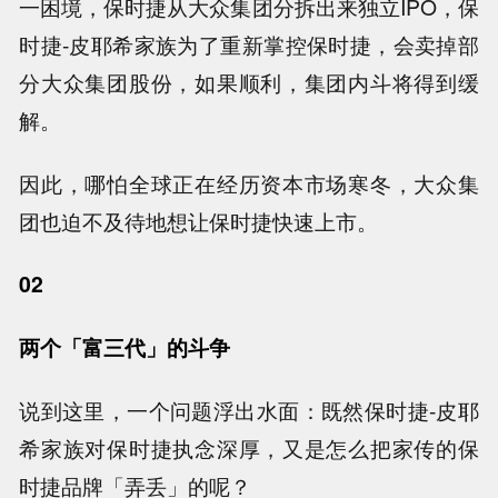
一困境，保时捷从大众集团分拆出来独立IPO，保
时捷-皮耶希家族为了重新掌控保时捷，会卖掉部
分大众集团股份，如果顺利，集团内斗将得到缓
解。
因此，哪怕全球正在经历资本市场寒冬，大众集
团也迫不及待地想让保时捷快速上市。
02
两个「富三代」的斗争
说到这里，一个问题浮出水面：既然保时捷-皮耶
希家族对保时捷执念深厚，又是怎么把家传的保
时捷品牌「弄丢」的呢？