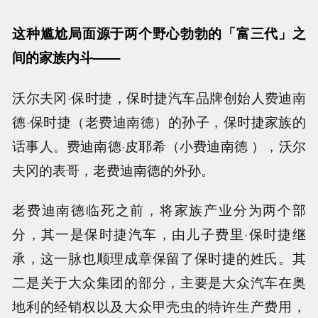
这种尴尬局面源于两个野心勃勃的「富三代」之
间的家族内斗——
沃尔夫冈·保时捷，保时捷汽车品牌创始人费迪南
德·保时捷（老费迪南德）的孙子，保时捷家族的
话事人。费迪南德·皮耶希（小费迪南德 ），沃尔
夫冈的表哥，老费迪南德的外孙。
老费迪南德临死之前，将家族产业分为两个部
分，其一是保时捷汽车，由儿子费里·保时捷继
承，这一脉也顺理成章保留了保时捷的姓氏。其
二是关于大众集团的部分，主要是大众汽车在奥
地利的经销权以及大众甲壳虫的特许生产费用，