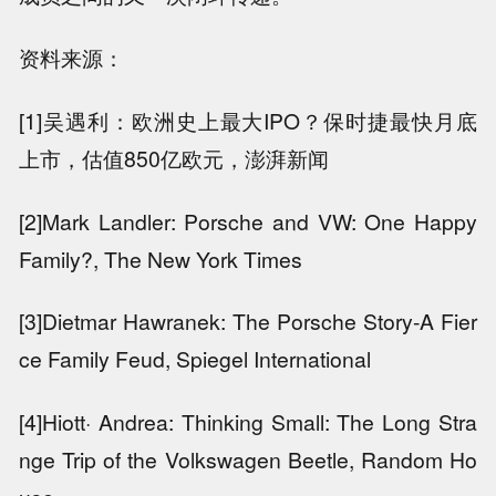
资料来源：
[1]吴遇利：欧洲史上最大IPO？保时捷最快月底
上市，估值850亿欧元，澎湃新闻
[2]Mark Landler: Porsche and VW: One Happy
Family?, The New York Times
[3]Dietmar Hawranek: The Porsche Story-A Fier
ce Family Feud, Spiegel International
[4]Hiott· Andrea: Thinking Small: The Long Stra
nge Trip of the Volkswagen Beetle, Random Ho