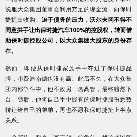
说服大众集团董事会利用充足的现金流，向保时
捷提出收购。
迫于债务的压力，沃尔夫冈不得不
同意拱手让出保时捷汽车100%的控股权，转而借
助保时捷控股公司，以大众集团大股东的身份存
在。
然而，即便从保时捷家族手中夺过了保时捷品
牌，小费迪南德也没有赢。此后不久，在大众集
团内部争斗中，他不敌另一名高管，最终黯然下
台。随后，他将自己手中握有的保时捷股份悉数
转让给自己的弟弟，再也不愿和保时捷扯上半点
关系。