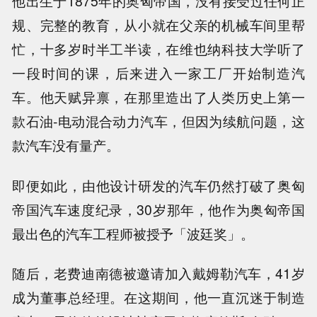
他出生于1875年的奥匈帝国，没有接受过任何正
规、完整的教育，从小就在父亲的机械车间里帮
忙，十多岁时半工半读，在维也纳科技大学听了
一段时间的课，后来进入一家工厂开始制造汽
车。他天赋异禀，在那里造出了人类历史上第一
款石油-电动混合动力汽车，但因为续航问题，这
款汽车没有量产。
即便如此，由他设计研发的汽车仍然打破了奥匈
帝国汽车速度纪录，30岁那年，他作为奥匈帝国
最出色的汽车工程师被授予「波廷奖」。
随后，老费迪南德被邀请加入戴姆勒汽车，41岁
成为董事总经理。在这期间，他一直沉迷于制造