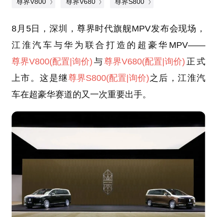
尊界V800
尊界V680
尊界S800
8月5日，深圳，尊界时代旗舰MPV发布会现场，
江淮汽车与华为联合打造的超豪华MPV——
尊界V800
(配置
|询价)
与
尊界V680
(配置
|询价)
正式
上市。这是继
尊界S800
(配置
|询价)
之后，江淮汽
车在超豪华赛道的又一次重要出手。