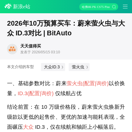
新浪e站
哈弗H6 PK CS75 Plus
2026年10万预算买车：蔚来萤火虫与大
众 ID.3对比 | BitAuto
天天值得买
发表于 2026/05/15 03:10
大众ID.3
萤火虫
本文介绍的车型
一、基础参数对比：蔚来
萤火虫
(配置
|询价)
以价换
量，
ID.3
(配置
|询价)
仅续航占优
结论前置：在 10 万级价格段，蔚来萤火虫焕新升
级款以更低的起售价、更优的加速与能耗表现，全
面碾压
大众
ID.3，仅在续航和轴距上小幅落后。