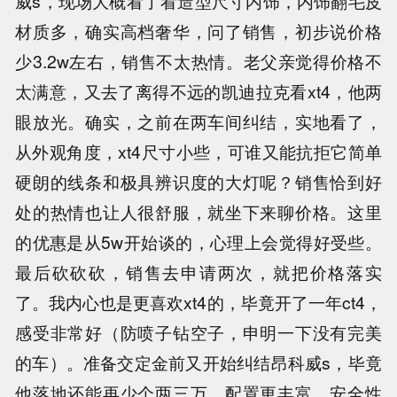
威s，现场大概看了看造型尺寸内饰，内饰翻毛皮
材质多，确实高档奢华，问了销售，初步说价格
少3.2w左右，销售不太热情。老父亲觉得价格不
太满意，又去了离得不远的凯迪拉克看xt4，他两
眼放光。确实，之前在两车间纠结，实地看了，
从外观角度，xt4尺寸小些，可谁又能抗拒它简单
硬朗的线条和极具辨识度的大灯呢？销售恰到好
处的热情也让人很舒服，就坐下来聊价格。这里
的优惠是从5w开始谈的，心理上会觉得好受些。
最后砍砍砍，销售去申请两次，就把价格落实
了。我内心也是更喜欢xt4的，毕竟开了一年ct4，
感受非常好（防喷子钻空子，申明一下没有完美
的车）。准备交定金前又开始纠结昂科威s，毕竟
他落地还能再少个两三万，配置更丰富，安全性