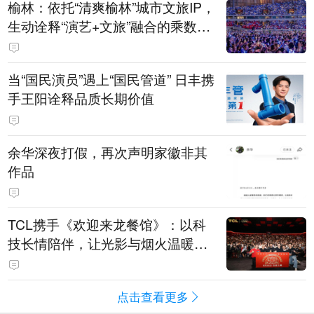
榆林：依托“清爽榆林”城市文旅IP，
生动诠释“演艺+文旅”融合的乘数效
应
当“国民演员”遇上“国民管道” 日丰携
手王阳诠释品质长期价值
余华深夜打假，再次声明家徽非其
作品
TCL携手《欢迎来龙餐馆》：以科
技长情陪伴，让光影与烟火温暖生
活
点击查看更多