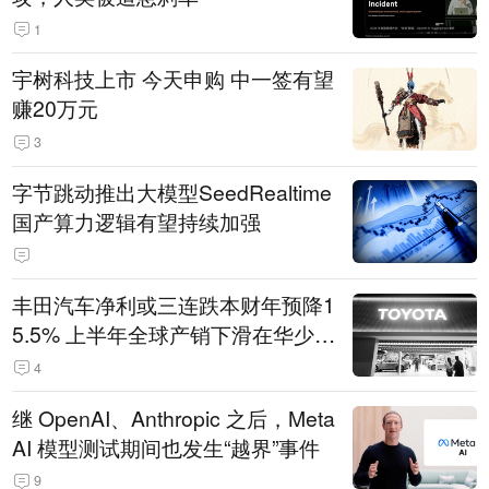
1
宇树科技上市 今天申购 中一签有望
赚20万元
3
字节跳动推出大模型SeedRealtime
国产算力逻辑有望持续加强
丰田汽车净利或三连跌本财年预降1
5.5% 上半年全球产销下滑在华少卖
14.3万辆
4
继 OpenAI、Anthropic 之后，Meta
AI 模型测试期间也发生“越界”事件
9