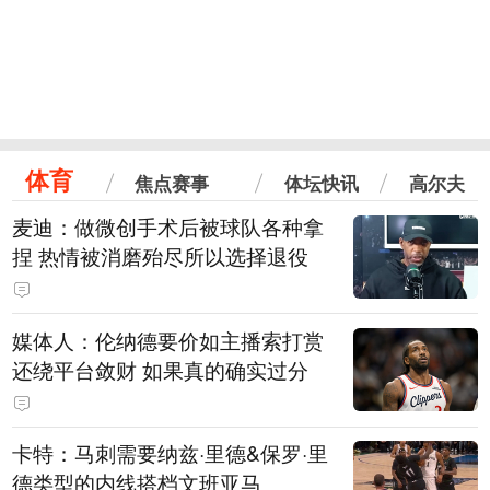
体育
焦点赛事
体坛快讯
高尔夫
麦迪：做微创手术后被球队各种拿
捏 热情被消磨殆尽所以选择退役
媒体人：伦纳德要价如主播索打赏
还绕平台敛财 如果真的确实过分
卡特：马刺需要纳兹·里德&保罗·里
德类型的内线搭档文班亚马