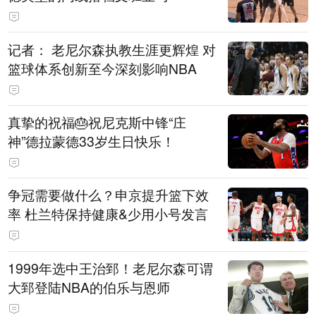
记者： 老尼尔森执教生涯更辉煌 对
篮球体系创新至今深刻影响NBA
真挚的祝福🎂祝尼克斯中锋“庄
神”德拉蒙德33岁生日快乐！
争冠需要做什么？申京提升篮下效
率 杜兰特保持健康&少用小号发言
1999年选中王治郅！老尼尔森可谓
大郅登陆NBA的伯乐与恩师