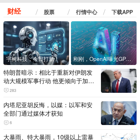
财经
股票
行情中心
下载APP
宇树科技，今日打新！
刚刚，OpenAI曝光GPT-6！传10万亿参数，8月强行发布
特朗普暗示：相比于重新对伊朗发
动大规模军事行动 他更倾向于加大
经济施压
283
内塔尼亚胡反悔，以媒：以军和安
全部门通过媒体才获知
6
大暴雨、特大暴雨，10级以上雷暴