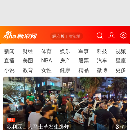
标准版
智能版
新闻
财经
体育
娱乐
军事
科技
视频
直播
美图
NBA
房产
股票
汽车
星座
小说
教育
女性
健康
精品
微博
更多
图集
4
利亚：大马士革发生爆炸
云南
/
6