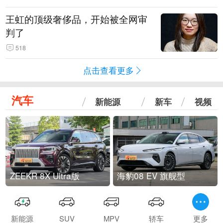
王虹的顶级奢侈品，开始被全网审
判了
518
点击查看更多
汽车
新能源
新车
视频
ZEEKR 8X Ultra版
海豹08 EV 旗舰型
新能源
SUV
MPV
轿车
更多