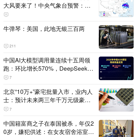
大风要来了！中央气象台预警：今
天到明天，浙江、安徽有特大暴雨
牛弹琴：美国，此地无银三百两
211
中国AI大模型调用量连续十五周领
跑：环比增长570%，DeepSeek-V
4-Flash正式版登顶！MiniMax M
7
3、阶跃星辰Step 3.7 Flash跌出榜
北京“10万+”豪宅批量入市，业内人
单
士：预计未来两三年千万元级豪宅
潜在供应达万套！谁在买单？
7
中国籍富商之子在泰国被杀，年仅2
0岁，嫌犯供述：在女友宿舍浴室发