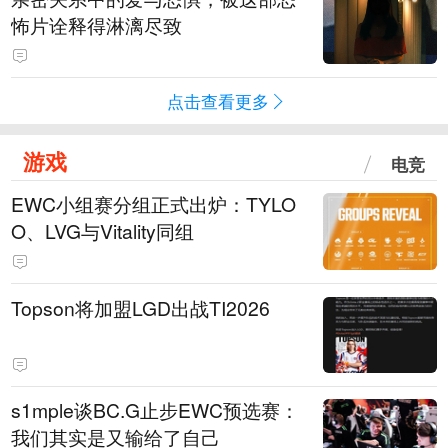
怖片诠释得淋漓尽致
点击查看更多
游戏
电竞
EWC小组赛分组正式出炉：TYLO
O、LVG与Vitality同组
Topson将加盟LGD出战TI2026
s1mple谈BC.G止步EWC预选赛：
我们其实是又输给了自己