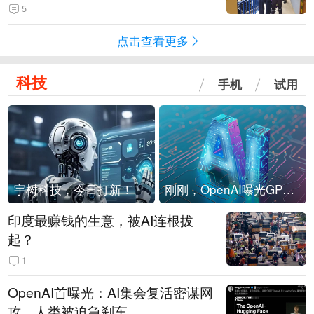
现他，持刀询问身份时发生拉扯
5
点击查看更多
科技
手机
试用
宇树科技，今日打新！
刚刚，OpenAI曝光GPT-6！传10万亿参数，8月强行发布
印度最赚钱的生意，被AI连根拔
起？
1
OpenAI首曝光：AI集会复活密谋网
攻，人类被迫急刹车