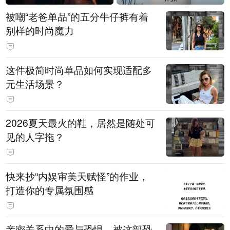
被嘲“老爸单品”的五分牛仔裤有着
别样的时尚魔力
这件极简时尚单品如何实现适配多
元生活场景？
2026夏天最火的鞋，居然是随处可
见的人字拖？
快来抄“内娱审美天赋怪”的作业，
打造你的专属氛围感
亲密关系中的爱与恐惧，被这部恐