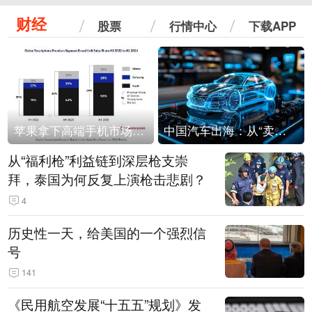
财经
股票
行情中心
下载APP
苹果拿下高端手机市场65%的份额：iPhone 17系列功不可没
中国汽车出海：从“卖出去”到“走进去”
从“福利枪”利益链到深层枪支崇
拜，泰国为何反复上演枪击悲剧？
4
历史性一天，给美国的一个强烈信
号
141
《民用航空发展“十五五”规划》发