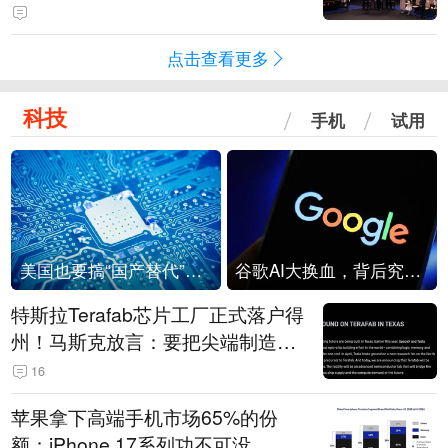
点击查看更多
科技
手机
试用
美国也要搞“国产替代”？先算清三笔账
谷歌AI大换血，背后究竟发生了什么？
特斯拉Terafab芯片工厂正式落户得
州！马斯克放言：要把尖端制造带
回美国
16
苹果拿下高端手机市场65%的份
额：iPhone 17系列功不可没