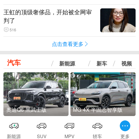
王虹的顶级奢侈品，开始被全网审
判了
516
点击查看更多
汽车
新能源
新车
视频
奥迪Q6 黑武士版
MG 4X 半固态智享版
新能源
SUV
MPV
轿车
更多