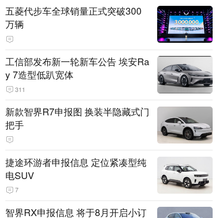
五菱代步车全球销量正式突破300
万辆
工信部发布新一轮新车公告 埃安Ra
y 7造型低趴宽体
311
新款智界R7申报图 换装半隐藏式门
把手
捷途环游者申报信息 定位紧凑型纯
电SUV
7
智界RX申报信息 将于8月开启小订