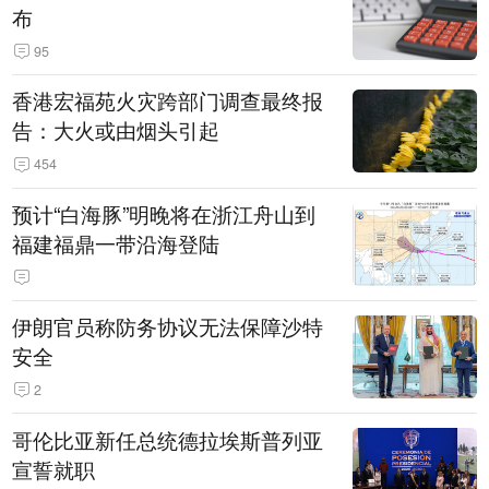
布
95
香港宏福苑火灾跨部门调查最终报
告：大火或由烟头引起
454
预计“白海豚”明晚将在浙江舟山到
福建福鼎一带沿海登陆
伊朗官员称防务协议无法保障沙特
安全
2
哥伦比亚新任总统德拉埃斯普列亚
宣誓就职