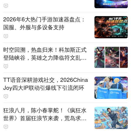
打造旗舰供电方案
2026年6大热门手游加速器盘点：
国服、外服与多设备支持
时空回溯，热血归来！科加斯正式
登陆峡谷，英雄之力降临符文乱
斗！
TT语音深耕游戏社交，2026China
Joy四大IP联动引爆线下引流闭环
狂浪八月，陈小春掌舵！《疯狂水
世界》首届狂浪节来袭，荒岛求生
直播即将开启