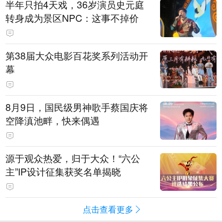
半年只拍4天戏，36岁演员史元庭
转身成为景区NPC：这事不掉价
第38届大众电影百花奖系列活动开
幕
8月9日，国民级男神歌手蔡国庆将
空降滇池畔，快来偶遇
源于观众热爱，归于大众！“六公
主”IP设计征集获奖名单揭晓
点击查看更多