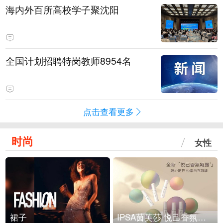
海内外百所高校学子聚沈阳
全国计划招聘特岗教师8954名
点击查看更多
时尚
女性
裙子
IPSA茵芙莎 悦己香氛凝露上市