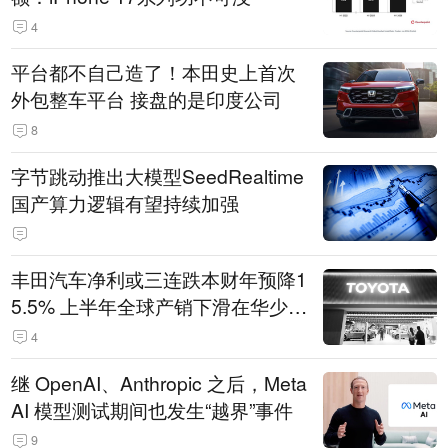
4
平台都不自己造了！本田史上首次
外包整车平台 接盘的是印度公司
8
字节跳动推出大模型SeedRealtime
国产算力逻辑有望持续加强
丰田汽车净利或三连跌本财年预降1
5.5% 上半年全球产销下滑在华少卖
14.3万辆
4
继 OpenAI、Anthropic 之后，Meta
AI 模型测试期间也发生“越界”事件
9