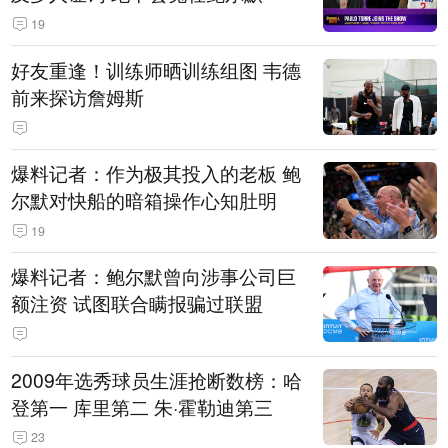
19
好友重逢！训练师晒训练组图 韦德
前来探访詹姆斯
爆料记者：作为极其投入的老板 鲍
尔默对快船的暗箱操作心知肚明
19
爆料记者：鲍尔默曾向涉事公司巨
额注资 试图联合瞒报骗过联盟
2009年选秀球员生涯抢断数榜：哈
登第一 库里第二 朱·霍勒迪第三
23