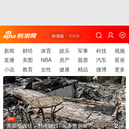
标准版
智能版
新闻
财经
体育
娱乐
军事
科技
视频
直播
美图
NBA
房产
股票
汽车
星座
小说
教育
女性
健康
精品
微博
更多
图集
3
坎：野火烧毁700多所房屋
叙利亚：大
/
6