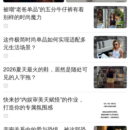
被嘲“老爸单品”的五分牛仔裤有着
别样的时尚魔力
这件极简时尚单品如何实现适配多
元生活场景？
2026夏天最火的鞋，居然是随处可
见的人字拖？
快来抄“内娱审美天赋怪”的作业，
打造你的专属氛围感
亲密关系中的爱与恐惧，被这部恐