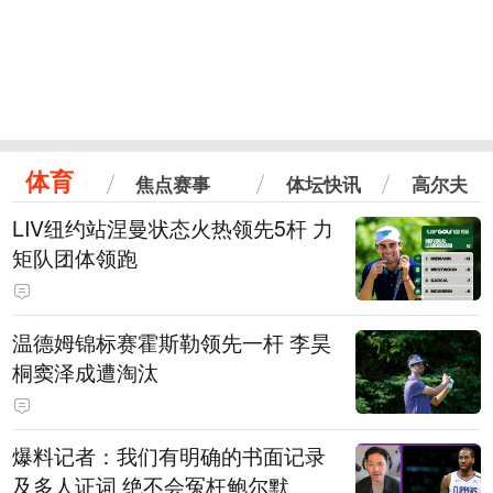
体育
焦点赛事
体坛快讯
高尔夫
LIV纽约站涅曼状态火热领先5杆 力
矩队团体领跑
温德姆锦标赛霍斯勒领先一杆 李昊
桐窦泽成遭淘汰
爆料记者：我们有明确的书面记录
及多人证词 绝不会冤枉鲍尔默