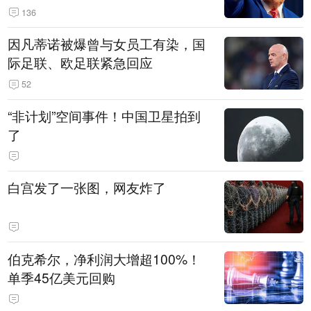
136
因凡蒂诺被爆曾与女员工有染，国
际足联、欧足联紧急回应
52
“非计划”空间事件！中国卫星拍到
了
白宫发了一张图，网友炸了
伯克希尔，净利润大增超100%！
单季45亿美元回购