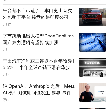
平台都不自己造了！本田史上首次
外包整车平台 接盘的是印度公司
17
字节跳动推出大模型SeedRealtime
国产算力逻辑有望持续加强
丰田汽车净利或三连跌本财年预降1
5.5% 上半年全球产销下滑在华少卖
14.3万辆
4
继 OpenAI、Anthropic 之后，Meta
AI 模型测试期间也发生“越界”事件
9