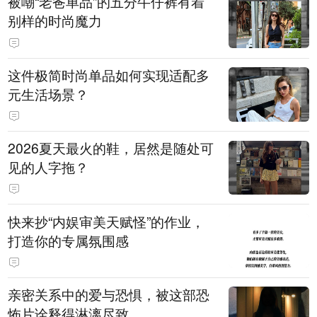
被嘲“老爸单品”的五分牛仔裤有着
别样的时尚魔力
这件极简时尚单品如何实现适配多
元生活场景？
2026夏天最火的鞋，居然是随处可
见的人字拖？
快来抄“内娱审美天赋怪”的作业，
打造你的专属氛围感
亲密关系中的爱与恐惧，被这部恐
怖片诠释得淋漓尽致