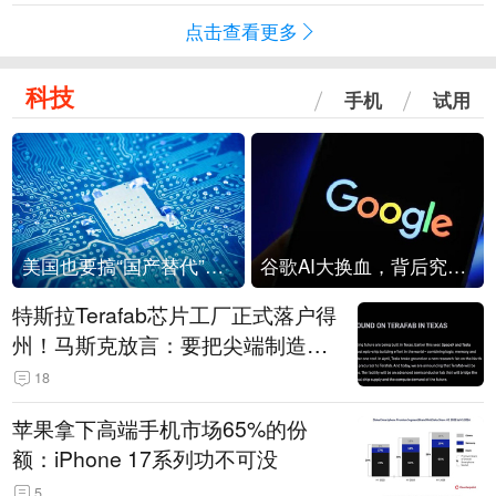
点击查看更多
科技
手机
试用
美国也要搞“国产替代”？先算清三笔账
谷歌AI大换血，背后究竟发生了什么？
特斯拉Terafab芯片工厂正式落户得
州！马斯克放言：要把尖端制造带
回美国
18
苹果拿下高端手机市场65%的份
额：iPhone 17系列功不可没
5