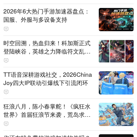
2026年6大热门手游加速器盘点：
国服、外服与多设备支持
时空回溯，热血归来！科加斯正式
登陆峡谷，英雄之力降临符文乱
斗！
TT语音深耕游戏社交，2026China
Joy四大IP联动引爆线下引流闭环
狂浪八月，陈小春掌舵！《疯狂水
世界》首届狂浪节来袭，荒岛求生
直播即将开启