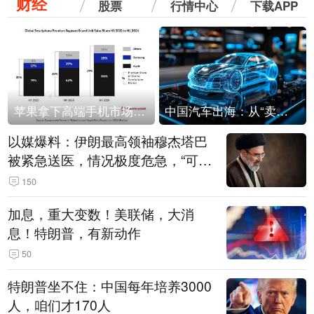
财经
股票
行情中心
下载APP
苹果拿下高端手机市场65%的份额：iPhone 17系列功不可没
中国汽车出海：从“卖出去”到“走进去”
以媒爆料：伊朗最高领袖穆杰塔巴
被紧急送医，情况极度危急，“可能
随时会死去”
150
加息，重大变数！美联储，大消
息！特朗普，有新动作
50
特朗普坐不住：中国每年培养3000
人，咱们才170人