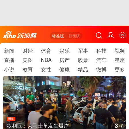
标准版
智能版
新闻
财经
体育
娱乐
军事
科技
视频
直播
美图
NBA
房产
股票
汽车
星座
小说
教育
女性
健康
精品
微博
更多
图集
3
叙利亚：大马士革发生爆炸
/
6