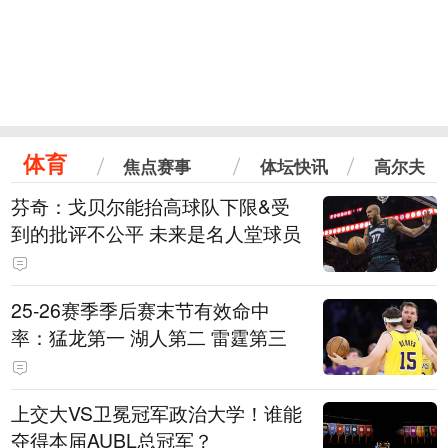
体育
焦点赛事
体坛快讯
高尔夫
芬奇：戈贝尔能抬高球队下限&受
到的批评不公平 未来是名人堂球员
25-26赛季季后赛末节有效命中
率：猛龙第一 湖人第二 雷霆第三
上交大VS卫冕冠军政治大学！谁能
夺得本届AUBL总冠军？