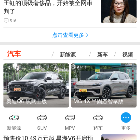
王虹的顶级奢侈品，开始被全网审
判了
516
点击查看更多
汽车
新能源
新车
视频
奥迪Q6 黑武士版
MG 4X 半固态智享版
新能源
SUV
MPV
轿车
更多
预售价10.49万元起 星海V6开启预