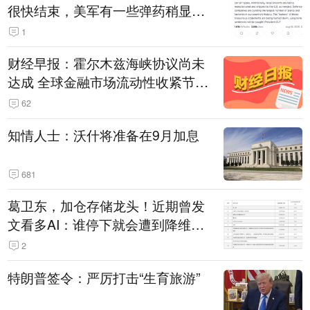
很快结束，美军有一些弹药稍显紧
张！伊朗公布拟议的海峡管理文本
1
财经早报：霍尔木兹海峡协议尚未
达成 全球金融市场流动性收紧节奏
暂缓
62
知情人士：沃什将准备在9月加息
681
葛卫东，加仓存储龙头！近期曾发
文看多AI：谁停下就会遭到降维打
击
2
特朗普签令：严厉打击“生育旅游”