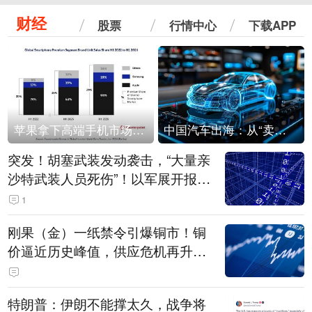
财经
股票
行情中心
下载APP
苹果拿下高端手机市场65%的份额：iPhone 17系列功不可没
中国汽车出海：从“卖出去”到“走进去”
突发！胡塞武装发动袭击，“大量亲
沙特武装人员死伤”！以军展开报复
性空袭
1
刚果（金）一纸禁令引爆铜市！铜
价逼近历史峰值，供应危机再升
级？
特朗普：伊朗不能撑太久，战争将