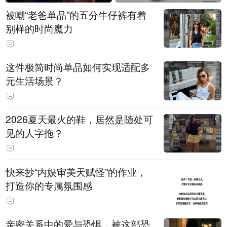
被嘲“老爸单品”的五分牛仔裤有着
别样的时尚魔力
这件极简时尚单品如何实现适配多
元生活场景？
2026夏天最火的鞋，居然是随处可
见的人字拖？
快来抄“内娱审美天赋怪”的作业，
打造你的专属氛围感
亲密关系中的爱与恐惧，被这部恐