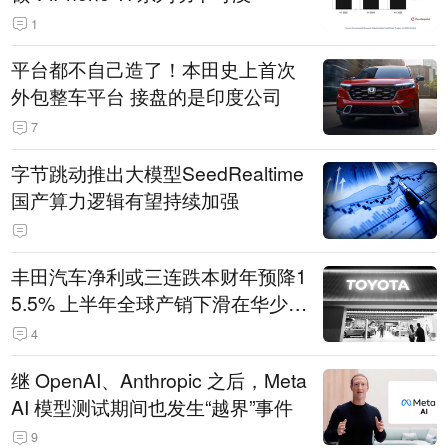
1
平台都不自己造了！本田史上首次
外包整车平台 接盘的是印度公司
7
字节跳动推出大模型SeedRealtime
国产算力逻辑有望持续加强
丰田汽车净利或三连跌本财年预降1
5.5% 上半年全球产销下滑在华少卖
14.3万辆
4
继 OpenAI、Anthropic 之后，Meta
AI 模型测试期间也发生“越界”事件
9