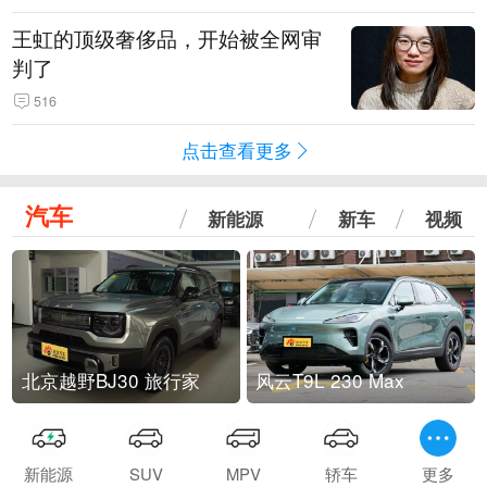
王虹的顶级奢侈品，开始被全网审
判了
516
点击查看更多
汽车
新能源
新车
视频
北京越野BJ30 旅行家
风云T9L 230 Max
新能源
SUV
MPV
轿车
更多