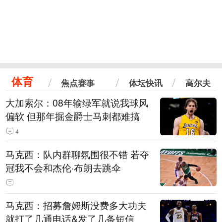
体育
焦点赛事
体坛快讯
高尔夫
大加索尔：08年输绿军就说我球风
偏软 但那年掘金爵士马刺都难搞
4
马克西：队内群聊氛围很不错 若夺
冠我不会和杰伦·布朗去跳伞
马克西：招募詹姆斯没费多大功夫
就打了几通电话&发了几条短信