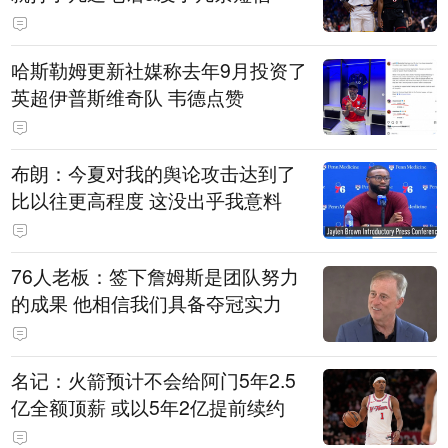
哈斯勒姆更新社媒称去年9月投资了
英超伊普斯维奇队 韦德点赞
布朗：今夏对我的舆论攻击达到了
比以往更高程度 这没出乎我意料
76人老板：签下詹姆斯是团队努力
的成果 他相信我们具备夺冠实力
名记：火箭预计不会给阿门5年2.5
亿全额顶薪 或以5年2亿提前续约