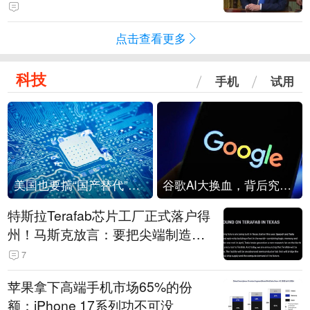
点击查看更多
科技
手机
试用
美国也要搞“国产替代”？先算清三笔账
谷歌AI大换血，背后究竟发生了什么？
特斯拉Terafab芯片工厂正式落户得
州！马斯克放言：要把尖端制造带
回美国
7
苹果拿下高端手机市场65%的份
额：iPhone 17系列功不可没