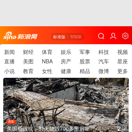
标准版
智能版
新闻
财经
体育
娱乐
军事
科技
视频
直播
美图
NBA
房产
股票
汽车
星座
小说
教育
女性
健康
精品
微博
更多
图集
3
700多所房屋
叙利亚：大马士革发生爆
/
6