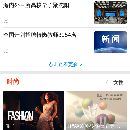
海内外百所高校学子聚沈阳
全国计划招聘特岗教师8954名
点击查看更多
时尚
女性
裙子
IPSA茵芙莎 悦己香氛凝露上市