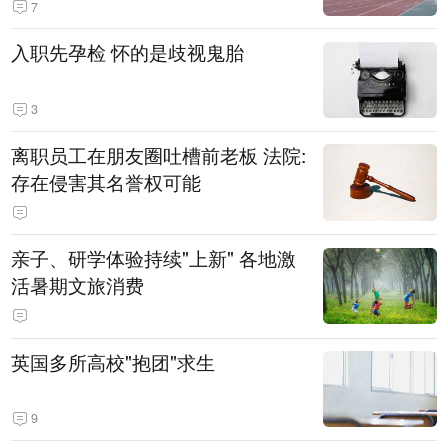
7
入职先孕检 怀的是歧视鬼胎
3
离职员工在朋友圈吐槽前老板 法院:
存在侵害其名誉权可能
亲子、研学体验持续"上新" 各地激
活暑期文旅消费
英国多所高校"抱团"求生
9