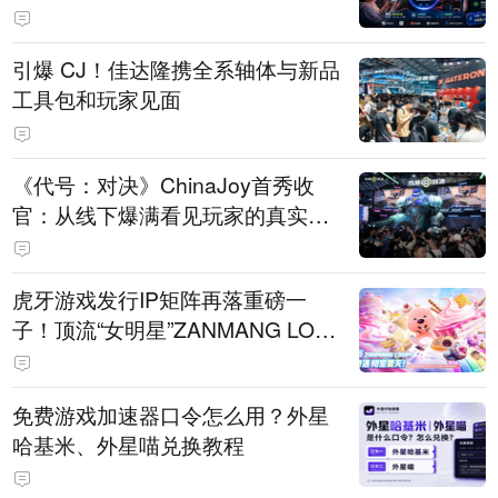
引爆 CJ！佳达隆携全系轴体与新品
工具包和玩家见面
《代号：对决》ChinaJoy首秀收
官：从线下爆满看见玩家的真实期
待
虎牙游戏发行IP矩阵再落重磅一
子！顶流“女明星”ZANMANG LOO
PY 正版3D消除手游《消消奇遇》
惊喜曝光
免费游戏加速器口令怎么用？外星
哈基米、外星喵兑换教程