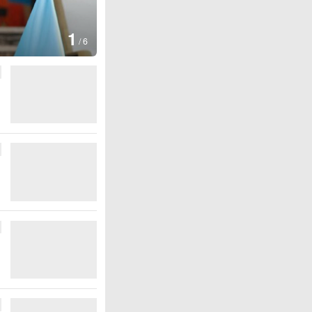
1
/
6