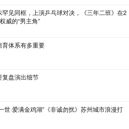
东罕见同框，上演乒乓球对决，《三年二班》在2
权威的“男主角”
培育体系有多重要
要复盘演出细节
一世·爱满金鸡湖”《非诚勿扰》苏州城市浪漫打