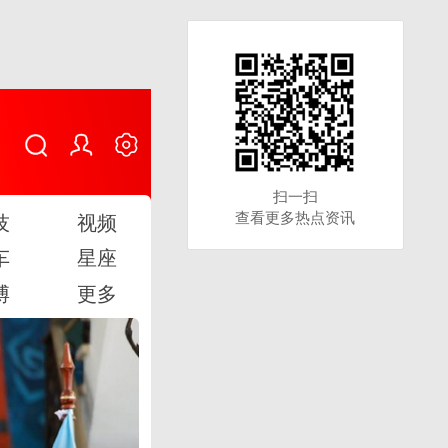
扫一扫
扫一扫
查看更多热点资讯
查看更多热点资讯
技
视频
车
星座
博
更多