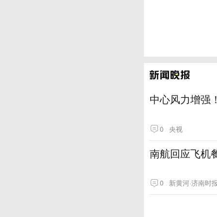
中心风力增强！
0
央视
南航回应飞机
0
新黄河·济南时