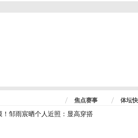
焦点赛事
体坛快
模！邹雨宸晒个人近照：显高穿搭