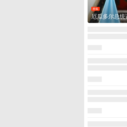
图集
厄瓜多尔总统