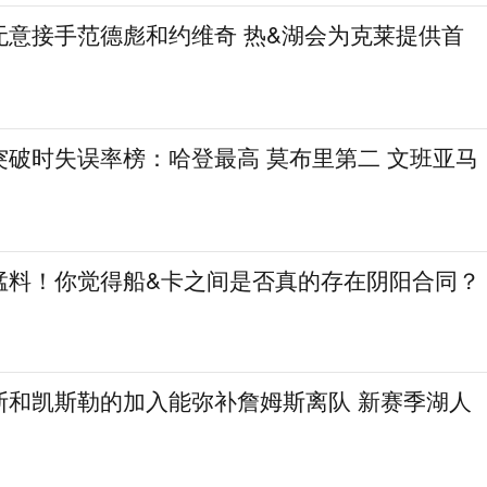
无意接手范德彪和约维奇 热&湖会为克莱提供首
突破时失误率榜：哈登最高 莫布里第二 文班亚马
猛料！你觉得船&卡之间是否真的存在阴阳合同？
斯和凯斯勒的加入能弥补詹姆斯离队 新赛季湖人