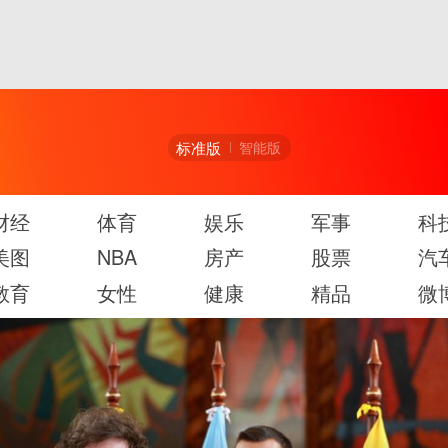
标准版
智能版
财经
体育
娱乐
军事
科
美图
NBA
房产
股票
汽
教育
女性
健康
精品
微