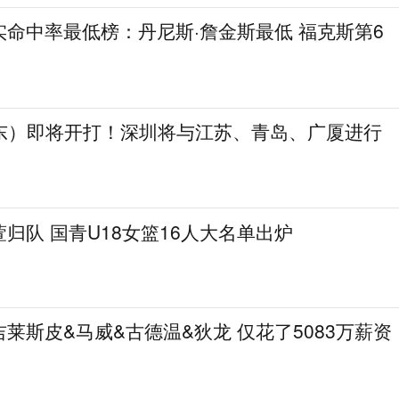
命中率最低榜：丹尼斯·詹金斯最低 福克斯第6
启东）即将开打！深圳将与江苏、青岛、广厦进行
归队 国青U18女篮16人大名单出炉
莱斯皮&马威&古德温&狄龙 仅花了5083万薪资