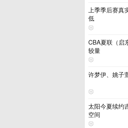
上季季后赛真实
低
CBA夏联（
较量
许梦伊、姚子萱
太阳今夏续约吉
空间