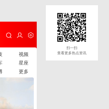
扫一扫
扫一扫
查看更多热点资讯
查看更多热点资讯
技
视频
车
星座
博
更多