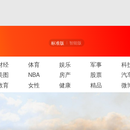
标准版
智能版
财经
体育
娱乐
军事
科
美图
NBA
房产
股票
汽
教育
女性
健康
精品
微