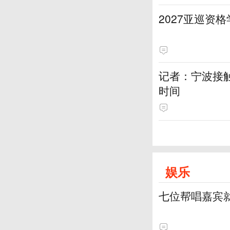
2027亚巡资
记者：宁波接
时间
娱乐
七位帮唱嘉宾