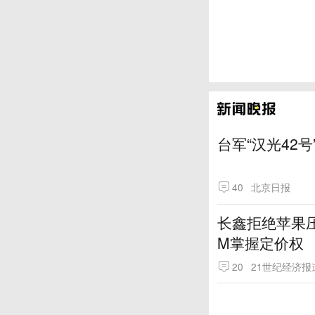
台军“汉光42号
40
北京日报
长鑫拒绝苹果压
M掌握定价权
20
21世纪经济报