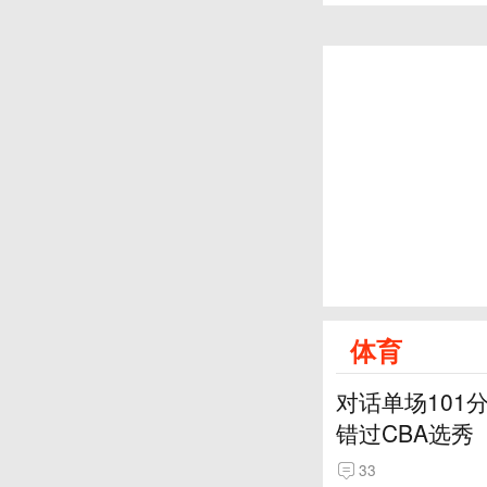
体育
对话单场101
错过CBA选秀
33