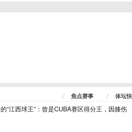
焦点赛事
体坛快
分的“江西球王”：曾是CUBA赛区得分王，因膝伤