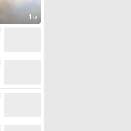
图集
2
美国：肯尼迪宣布医疗改革新举
/
6