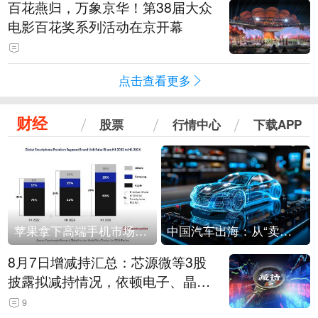
百花燕归，万象京华！第38届大众
电影百花奖系列活动在京开幕
点击查看更多
财经
股票
行情中心
下载APP
苹果拿下高端手机市场65%的份额：iPhone 17系列功不可没
中国汽车出海：从“卖出去”到“走进去”
8月7日增减持汇总：芯源微等3股
披露拟减持情况，依顿电子、晶华
微拟增持（表）
9