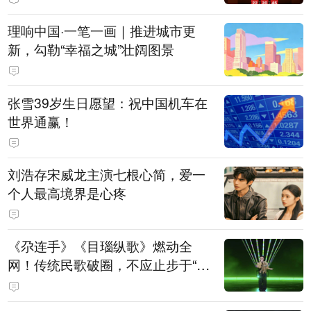
理响中国·一笔一画｜推进城市更
新，勾勒“幸福之城”壮阔图景
张雪39岁生日愿望：祝中国机车在
世界通赢！
刘浩存宋威龙主演七根心简，爱一
个人最高境界是心疼
《尕连手》《目瑙纵歌》燃动全
网！传统民歌破圈，不应止步于“上
头”