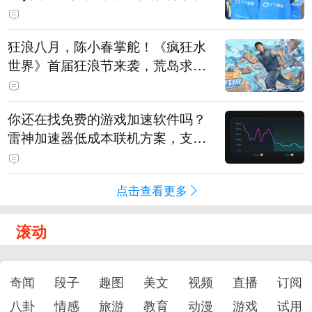
狂浪八月，陈小春掌舵！《疯狂水
世界》首届狂浪节来袭，荒岛求生
直播即将开启
你还在找免费的游戏加速软件吗？
雷神加速器低成本联机方案，支持
免费试用
点击查看更多
滚动
奇闻
段子
趣图
美文
视频
直播
订阅
八卦
情感
旅游
教育
动漫
游戏
试用