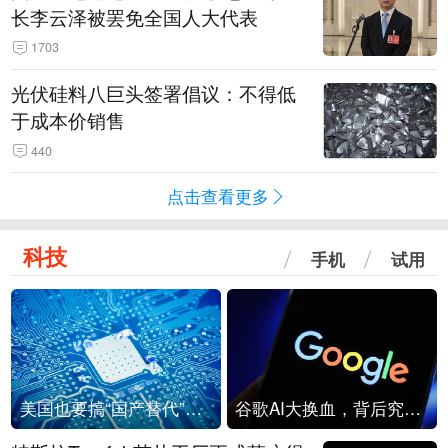
长李云泽被罢免全国人大代表
1703
光伏硅料八巨头签署倡议：不得低
于成本价销售
440
点击查看更多
科技
手机
试用
美国也要搞“国产替代”？先算清三笔账
谷歌AI大换血，背后究竟发生了什么？