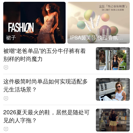
裙子
IPSA茵芙莎 悦己香氛凝露上市
被嘲“老爸单品”的五分牛仔裤有着
别样的时尚魔力
这件极简时尚单品如何实现适配多
元生活场景？
2026夏天最火的鞋，居然是随处可
见的人字拖？