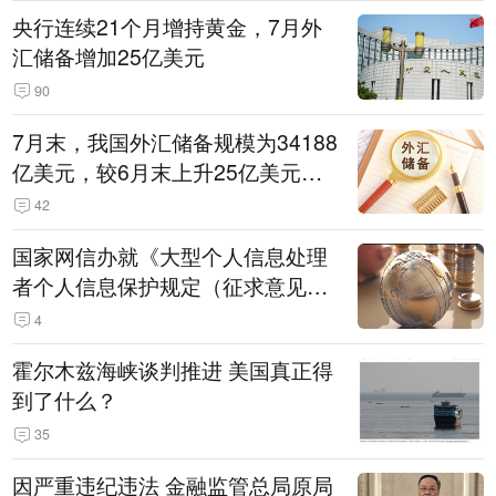
央行连续21个月增持黄金，7月外
汇储备增加25亿美元
90
7月末，我国外汇储备规模为34188
亿美元，较6月末上升25亿美元，
升幅为0.07%
42
国家网信办就《大型个人信息处理
者个人信息保护规定（征求意见
稿）》公开征求意见
4
霍尔木兹海峡谈判推进 美国真正得
到了什么？
35
因严重违纪违法 金融监管总局原局