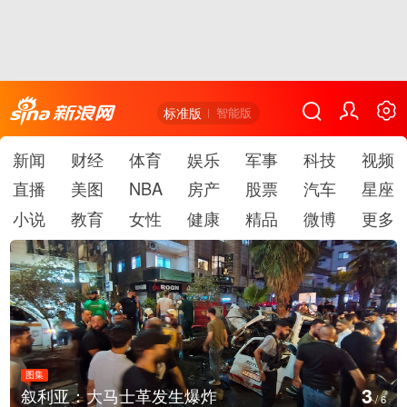
标准版
智能版
新闻
财经
体育
娱乐
军事
科技
视频
直播
美图
NBA
房产
股票
汽车
星座
小说
教育
女性
健康
精品
微博
更多
图集
3
叙利亚：大马士革发生爆炸
/
6