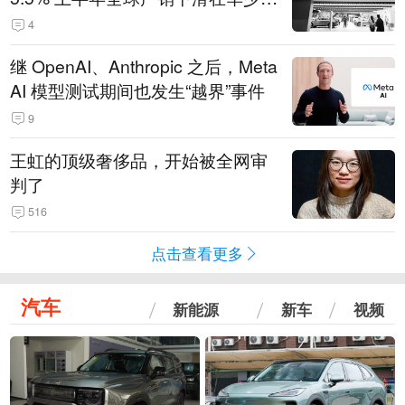
14.3万辆
4
继 OpenAI、Anthropic 之后，Meta
AI 模型测试期间也发生“越界”事件
9
王虹的顶级奢侈品，开始被全网审
判了
516
点击查看更多
汽车
新能源
新车
视频