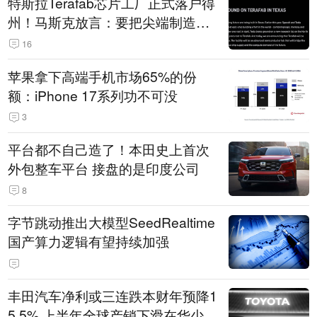
特斯拉Terafab芯片工厂正式落户得
州！马斯克放言：要把尖端制造带
回美国
16
苹果拿下高端手机市场65%的份
额：iPhone 17系列功不可没
3
平台都不自己造了！本田史上首次
外包整车平台 接盘的是印度公司
8
字节跳动推出大模型SeedRealtime
国产算力逻辑有望持续加强
丰田汽车净利或三连跌本财年预降1
5.5% 上半年全球产销下滑在华少卖