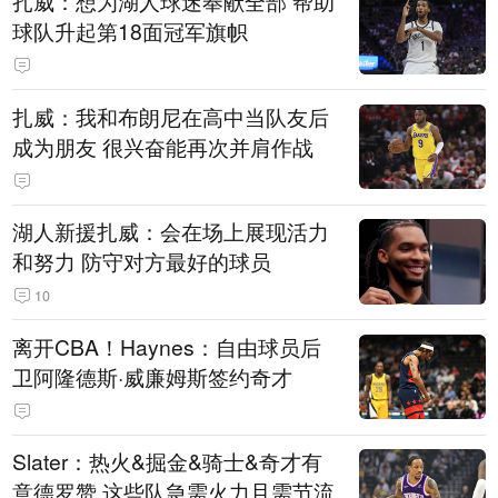
扎威：想为湖人球迷奉献全部 帮助
球队升起第18面冠军旗帜
扎威：我和布朗尼在高中当队友后
成为朋友 很兴奋能再次并肩作战
湖人新援扎威：会在场上展现活力
和努力 防守对方最好的球员
10
离开CBA！Haynes：自由球员后
卫阿隆德斯·威廉姆斯签约奇才
Slater：热火&掘金&骑士&奇才有
意德罗赞 这些队急需火力且需节流