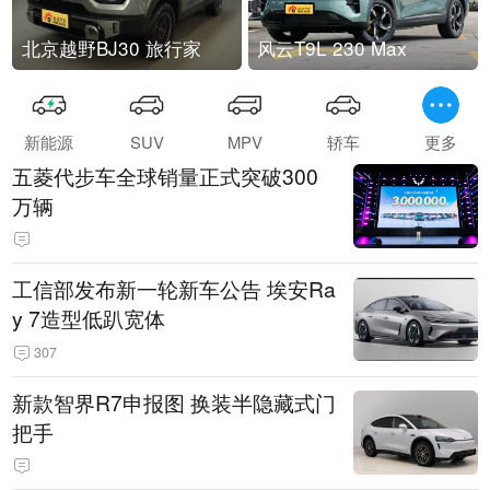
北京越野BJ30 旅行家
风云T9L 230 Max
新能源
SUV
MPV
轿车
更多
五菱代步车全球销量正式突破300
万辆
工信部发布新一轮新车公告 埃安Ra
y 7造型低趴宽体
307
新款智界R7申报图 换装半隐藏式门
把手