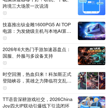
跨境三大场景一次说清
技嘉推出钛金雕1600PG5 AI TOP
电源：为发烧级主机与本地AI算力
打造旗舰供电方案
2026年6大热门手游加速器盘点：
国服、外服与多设备支持
时空回溯，热血归来！科加斯正式
登陆峡谷，英雄之力降临符文乱
斗！
TT语音深耕游戏社交，2026China
Joy四大IP联动引爆线下引流闭环