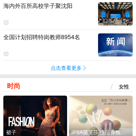
海内外百所高校学子聚沈阳
全国计划招聘特岗教师8954名
点击查看更多
时尚
女性
裙子
IPSA茵芙莎 悦己香氛凝露上市