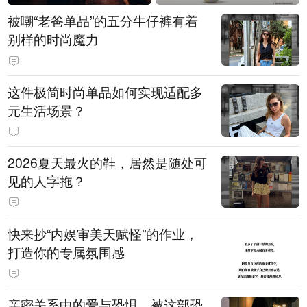
被嘲“老爸单品”的五分牛仔裤有着
别样的时尚魔力
这件极简时尚单品如何实现适配多
元生活场景？
2026夏天最火的鞋，居然是随处可
见的人字拖？
快来抄“内娱审美天赋怪”的作业，
打造你的专属氛围感
亲密关系中的爱与恐惧，被这部恐