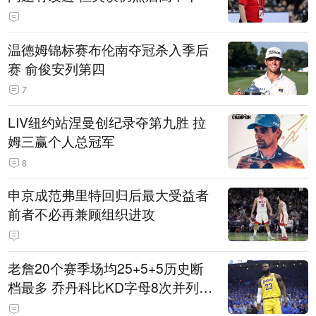
温德姆锦标赛布伦南夺冠杀入季后
赛 俞俊安列第四
7
LIV纽约站涅曼创纪录夺第九胜 拉
姆三赢个人总冠军
8
申京成范弗里特回归后最大受益者
前者不必再兼顾组织进攻
老詹20个赛季场均25+5+5历史断
档最多 乔丹科比KD字母8次并列第
3