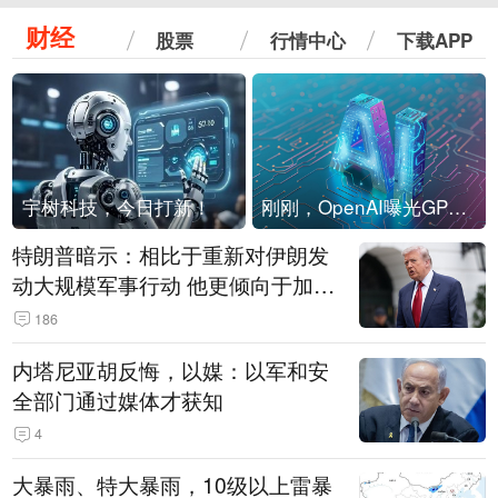
财经
股票
行情中心
下载APP
宇树科技，今日打新！
刚刚，OpenAI曝光GPT-6！传10万亿参数，8月强行发布
特朗普暗示：相比于重新对伊朗发
动大规模军事行动 他更倾向于加大
经济施压
186
内塔尼亚胡反悔，以媒：以军和安
全部门通过媒体才获知
4
大暴雨、特大暴雨，10级以上雷暴