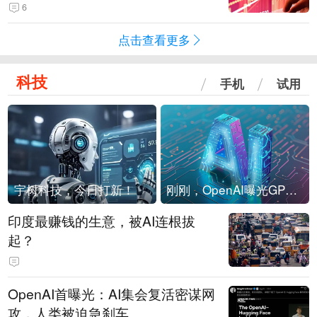
险！
6
点击查看更多
科技
手机
试用
宇树科技，今日打新！
刚刚，OpenAI曝光GPT-6！传10万亿参数，8月强行发布
印度最赚钱的生意，被AI连根拔
起？
OpenAI首曝光：AI集会复活密谋网
攻，人类被迫急刹车