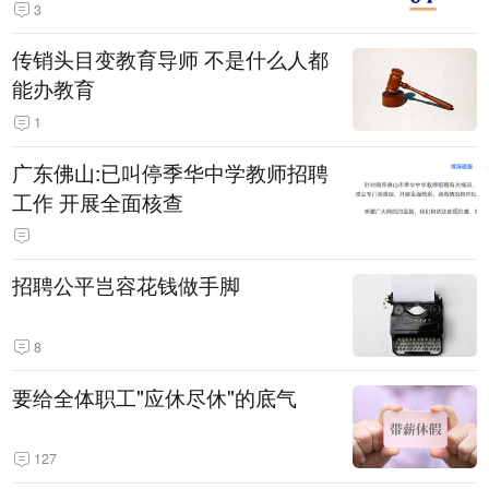
3
传销头目变教育导师 不是什么人都
能办教育
1
广东佛山:已叫停季华中学教师招聘
工作 开展全面核查
招聘公平岂容花钱做手脚
8
要给全体职工"应休尽休"的底气
127