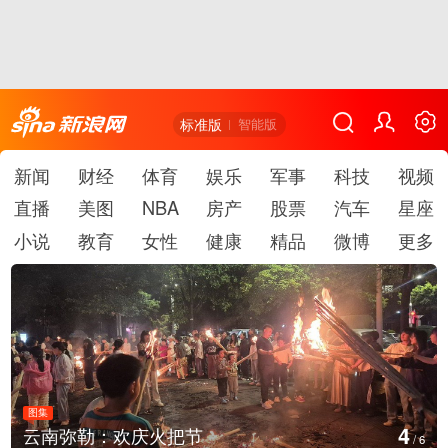
标准版
智能版
新闻
财经
体育
娱乐
军事
科技
视频
直播
美图
NBA
房产
股票
汽车
星座
小说
教育
女性
健康
精品
微博
更多
图集
5
江西铅山：千灯点亮葛仙村
/
6