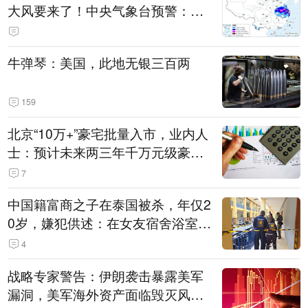
大风要来了！中央气象台预警：今
天到明天，浙江、安徽有特大暴雨
牛弹琴：美国，此地无银三百两
159
北京“10万+”豪宅批量入市，业内人
士：预计未来两三年千万元级豪宅
潜在供应达万套！谁在买单？
7
中国籍富商之子在泰国被杀，年仅2
0岁，嫌犯供述：在女友宿舍浴室发
现他，持刀询问身份时发生拉扯
4
战略专家警告：伊朗袭击暴露美军
漏洞，美军海外资产面临毁灭风