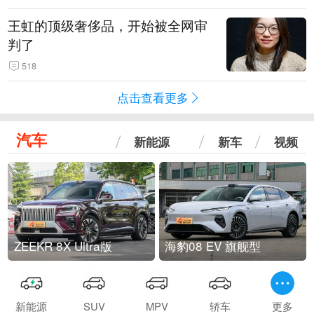
王虹的顶级奢侈品，开始被全网审
判了
518
点击查看更多
汽车
新能源
新车
视频
ZEEKR 8X Ultra版
海豹08 EV 旗舰型
新能源
SUV
MPV
轿车
更多