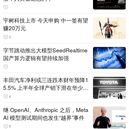
宇树科技上市 今天申购 中一签有望
赚20万元
3
字节跳动推出大模型SeedRealtime
国产算力逻辑有望持续加强
丰田汽车净利或三连跌本财年预降1
5.5% 上半年全球产销下滑在华少卖
14.3万辆
4
继 OpenAI、Anthropic 之后，Meta
AI 模型测试期间也发生“越界”事件
9