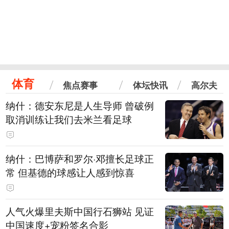
体育
焦点赛事
体坛快讯
高尔夫
纳什：德安东尼是人生导师 曾破例
取消训练让我们去米兰看足球
纳什：巴博萨和罗尔·邓擅长足球正
常 但基德的球感让人感到惊喜
人气火爆里夫斯中国行石狮站 见证
中国速度+宠粉签名合影