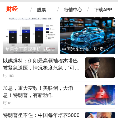
财经
股票
行情中心
下载APP
苹果拿下高端手机市场65%的份额：iPhone 17系列功不可没
中国汽车出海：从“卖出去”到“走进去”
以媒爆料：伊朗最高领袖穆杰塔巴
被紧急送医，情况极度危急，“可能
随时会死去”
183
加息，重大变数！美联储，大消
息！特朗普，有新动作
61
特朗普坐不住：中国每年培养3000