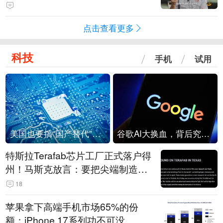
点击查看更多
科技
手机
试用
美国也要搞“国产替代”？先算清三笔账
谷歌AI大换血，背后究竟发生了什么？
特斯拉Terafab芯片工厂正式落户得
州！马斯克放言：要把尖端制造带
回美国
18
苹果拿下高端手机市场65%的份
额：iPhone 17系列功不可没