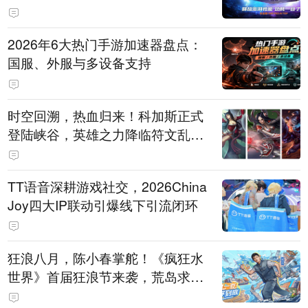
打造旗舰供电方案
2026年6大热门手游加速器盘点：
国服、外服与多设备支持
时空回溯，热血归来！科加斯正式
登陆峡谷，英雄之力降临符文乱
斗！
TT语音深耕游戏社交，2026China
Joy四大IP联动引爆线下引流闭环
狂浪八月，陈小春掌舵！《疯狂水
世界》首届狂浪节来袭，荒岛求生
直播即将开启