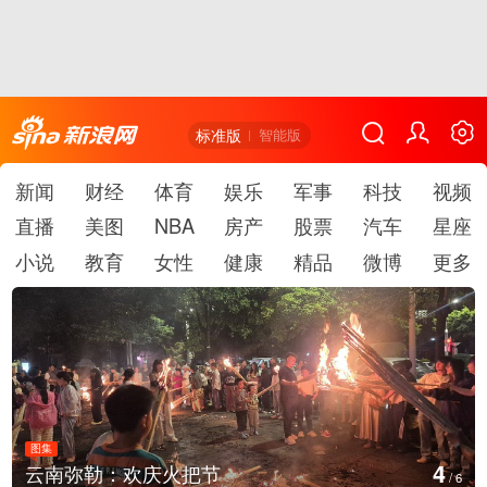
标准版
智能版
新闻
财经
体育
娱乐
军事
科技
视频
直播
美图
NBA
房产
股票
汽车
星座
小说
教育
女性
健康
精品
微博
更多
图集
5
云南弥勒：欢庆火把节
/
6