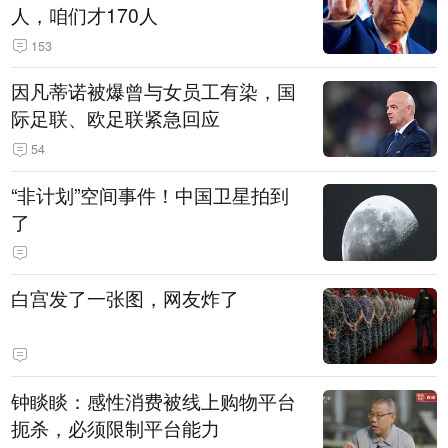
人，咱们才170人
153
因凡蒂诺被爆曾与女员工有染，国
际足联、欧足联紧急回应
54
“非计划”空间事件！中国卫星拍到
了
白宫发了一张图，网友炸了
钟睒睒：感性消费被线上购物平台
扼杀，必须限制平台能力