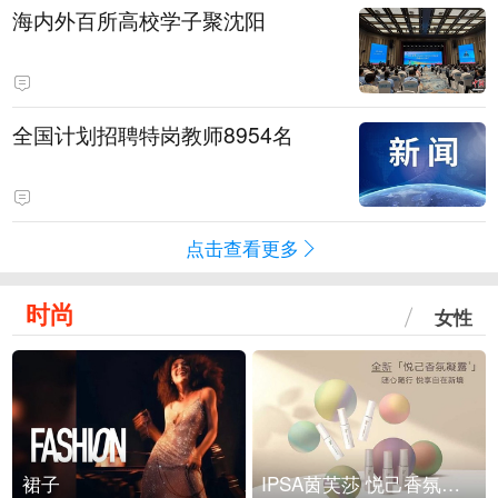
海内外百所高校学子聚沈阳
全国计划招聘特岗教师8954名
点击查看更多
时尚
女性
裙子
IPSA茵芙莎 悦己香氛凝露上市