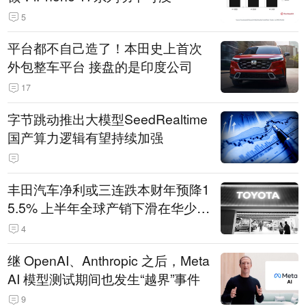
5
平台都不自己造了！本田史上首次
外包整车平台 接盘的是印度公司
17
字节跳动推出大模型SeedRealtime
国产算力逻辑有望持续加强
丰田汽车净利或三连跌本财年预降1
5.5% 上半年全球产销下滑在华少卖
14.3万辆
4
继 OpenAI、Anthropic 之后，Meta
AI 模型测试期间也发生“越界”事件
9