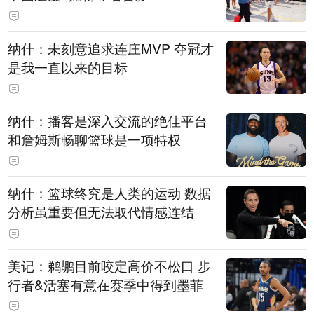
纳什：未刻意追求连庄MVP 夺冠才
是我一直以来的目标
纳什：播客是深入交流的绝佳平台
和詹姆斯畅聊篮球是一项特权
纳什：篮球终究是人类的运动 数据
分析虽重要但无法取代情感连结
美记：鹈鹕目前咬定高价不松口 步
行者&活塞有意在赛季中得到墨菲