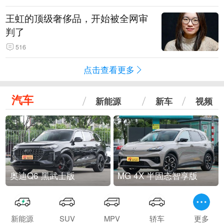
王虹的顶级奢侈品，开始被全网审
判了
516
点击查看更多
汽车
新能源
新车
视频
奥迪Q6 黑武士版
MG 4X 半固态智享版
新能源
SUV
MPV
轿车
更多