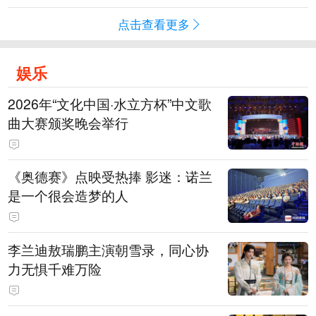
点击查看更多
娱乐
2026年“文化中国·水立方杯”中文歌
曲大赛颁奖晚会举行
《奥德赛》点映受热捧 影迷：诺兰
是一个很会造梦的人
李兰迪敖瑞鹏主演朝雪录，同心协
力无惧千难万险