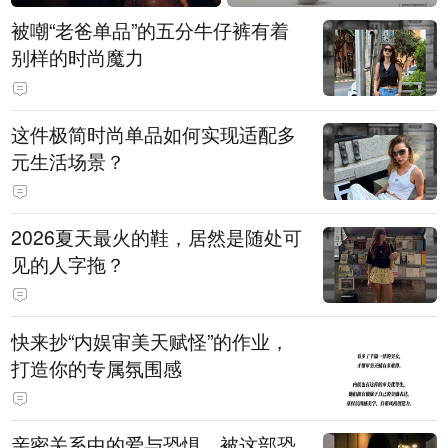
被嘲“老爸单品”的五分牛仔裤有着
别样的时尚魔力
这件极简时尚单品如何实现适配多
元生活场景？
2026夏天最火的鞋，居然是随处可
见的人字拖？
快来抄“内娱审美天赋怪”的作业，
打造你的专属氛围感
亲密关系中的爱与恐惧，被这部恐