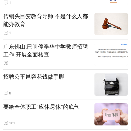
1
传销头目变教育导师 不是什么人都
能办教育
1
广东佛山:已叫停季华中学教师招聘
工作 开展全面核查
招聘公平岂容花钱做手脚
8
要给全体职工"应休尽休"的底气
121