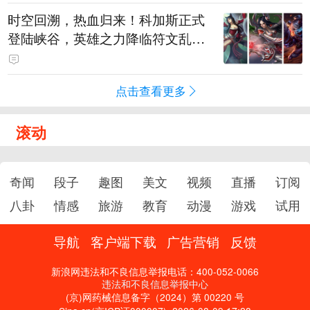
时空回溯，热血归来！科加斯正式
登陆峡谷，英雄之力降临符文乱
斗！
点击查看更多
滚动
奇闻
段子
趣图
美文
视频
直播
订阅
八卦
情感
旅游
教育
动漫
游戏
试用
导航
客户端下载
广告营销
反馈
新浪网违法和不良信息举报电话：400-052-0066
违法和不良信息举报中心
(京)网药械信息备字（2024）第 00220 号