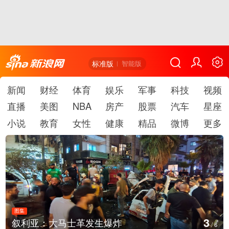
标准版
智能版
新闻
财经
体育
娱乐
军事
科技
视频
直播
美图
NBA
房产
股票
汽车
星座
小说
教育
女性
健康
精品
微博
更多
图集
4
叙利亚：大马士革发生爆炸
/
6