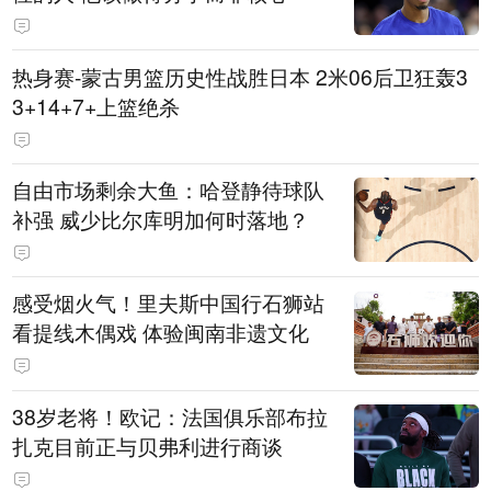
热身赛-蒙古男篮历史性战胜日本 2米06后卫狂轰3
3+14+7+上篮绝杀
自由市场剩余大鱼：哈登静待球队
补强 威少比尔库明加何时落地？
感受烟火气！里夫斯中国行石狮站
看提线木偶戏 体验闽南非遗文化
38岁老将！欧记：法国俱乐部布拉
扎克目前正与贝弗利进行商谈