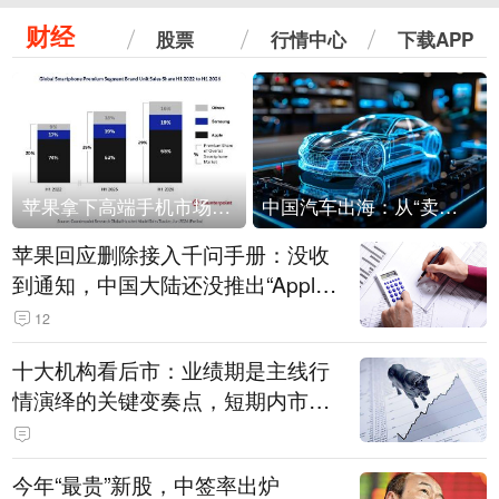
财经
股票
行情中心
下载APP
苹果拿下高端手机市场65%的份额：iPhone 17系列功不可没
中国汽车出海：从“卖出去”到“走进去”
苹果回应删除接入千问手册：没收
到通知，中国大陆还没推出“Apple
智能使用千问”功能
12
十大机构看后市：业绩期是主线行
情演绎的关键变奏点，短期内市场
或继续反弹，关注三条业绩主线
今年“最贵”新股，中签率出炉