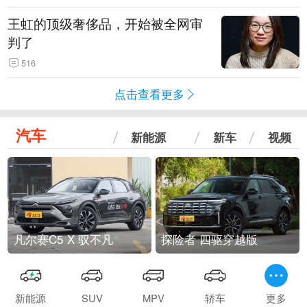
王虹的顶级奢侈品，开始被全网审
判了
516
点击查看更多
汽车
新能源
新车
视频
凡尔赛C5 X 驭不凡
探险者 四驱穿越版
新能源
SUV
MPV
轿车
更多