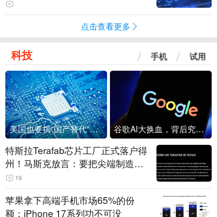
点击查看更多
科技
手机
试用
美国也要搞“国产替代”？先算清三笔账
谷歌AI大换血，背后究竟发生了什么？
特斯拉Terafab芯片工厂正式落户得
州！马斯克放言：要把尖端制造带
回美国
19
苹果拿下高端手机市场65%的份
额：iPhone 17系列功不可没