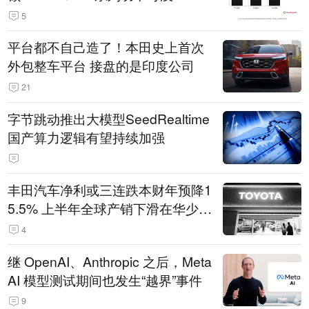
5
平台都不自己造了！本田史上首次
外包整车平台 接盘的是印度公司
21
字节跳动推出大模型SeedRealtime
国产算力逻辑有望持续加强
丰田汽车净利或三连跌本财年预降1
5.5% 上半年全球产销下滑在华少卖
14.3万辆
4
继 OpenAI、Anthropic 之后，Meta
AI 模型测试期间也发生“越界”事件
9