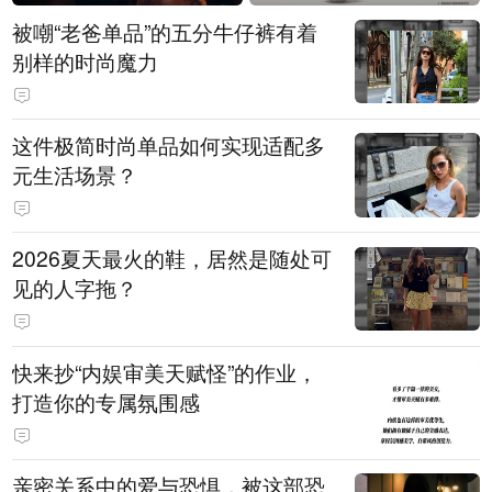
被嘲“老爸单品”的五分牛仔裤有着
别样的时尚魔力
这件极简时尚单品如何实现适配多
元生活场景？
2026夏天最火的鞋，居然是随处可
见的人字拖？
快来抄“内娱审美天赋怪”的作业，
打造你的专属氛围感
亲密关系中的爱与恐惧，被这部恐