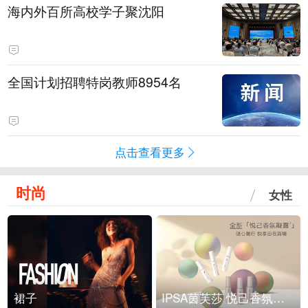
海内外百所高校学子聚沈阳
全国计划招聘特岗教师8954名
点击查看更多
时尚
女性
裙子
IPSA茵芙莎 悦己香氛凝露上市