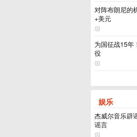
对阵布朗尼的机
+美元
为国征战15年
役
娱乐
杰威尔音乐辟
谣言