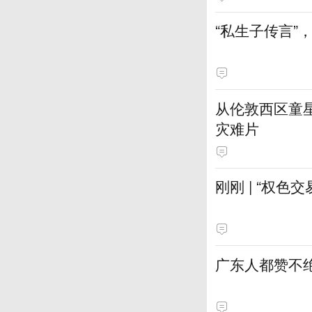
“私生子传言”
从伦敦西区童
灾难片
刚刚 | “权色
广东人都赞不绝