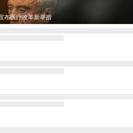
集
云南普洱：乡村风光如画