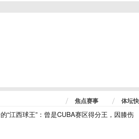
焦点赛事
体坛快
分的“江西球王”：曾是CUBA赛区得分王，因膝伤