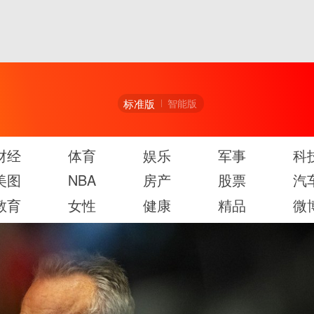
标准版
智能版
财经
体育
娱乐
军事
科
美图
NBA
房产
股票
汽
教育
女性
健康
精品
微