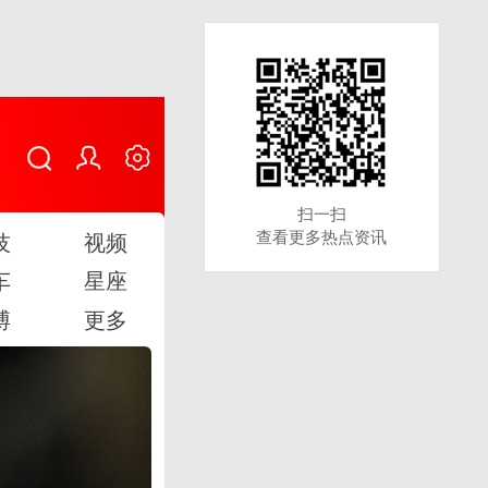
扫一扫
扫一扫
查看更多热点资讯
查看更多热点资讯
技
视频
车
星座
博
更多