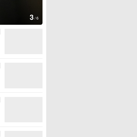
图集
4
安徽长丰：葡萄丰收
/
6