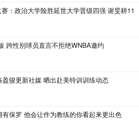
L淘汰赛：政治大学险胜延世大学晋级四强 谢旻耕11
篮板 跨性别球员直言不拒绝WNBA邀约
陈盈骏更新社媒 晒出赴美特训训练动态
拥有保罗 他会让作为教练的你看起来更出色