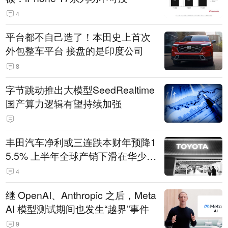
4
平台都不自己造了！本田史上首次
外包整车平台 接盘的是印度公司
8
字节跳动推出大模型SeedRealtime
国产算力逻辑有望持续加强
丰田汽车净利或三连跌本财年预降1
5.5% 上半年全球产销下滑在华少卖
14.3万辆
4
继 OpenAI、Anthropic 之后，Meta
AI 模型测试期间也发生“越界”事件
9