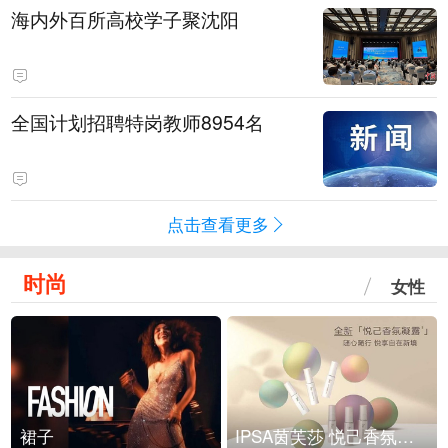
海内外百所高校学子聚沈阳
全国计划招聘特岗教师8954名
点击查看更多
时尚
女性
裙子
IPSA茵芙莎 悦己香氛凝露上市