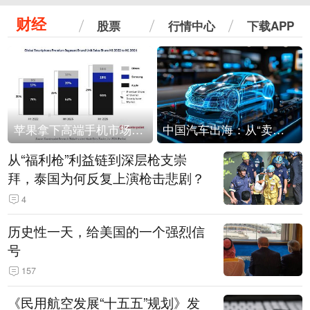
财经
股票
行情中心
下载APP
苹果拿下高端手机市场65%的份额：iPhone 17系列功不可没
中国汽车出海：从“卖出去”到“走进去”
从“福利枪”利益链到深层枪支崇
拜，泰国为何反复上演枪击悲剧？
4
历史性一天，给美国的一个强烈信
号
157
《民用航空发展“十五五”规划》发