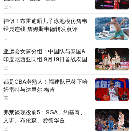
1
神似！布雷迪晒儿子泳池模仿詹韦
经典连线 詹姆斯韦德转发点评
亚运会女篮分组：中国队与泰国&
印度尼西亚同组 9月19日首战泰国
都是CBA老熟人！福建队已签下哈
姆雷特与达里尔·梅肯
弗莱谈现役前5：SGA、约基奇、
文班、布伦森、爱德华兹