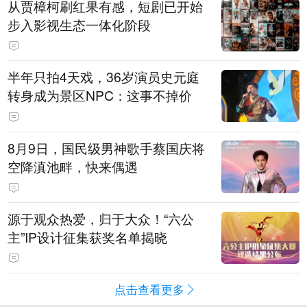
从贾樟柯刷红果有感，短剧已开始
步入影视生态一体化阶段
半年只拍4天戏，36岁演员史元庭
转身成为景区NPC：这事不掉价
8月9日，国民级男神歌手蔡国庆将
空降滇池畔，快来偶遇
源于观众热爱，归于大众！“六公
主”IP设计征集获奖名单揭晓
点击查看更多