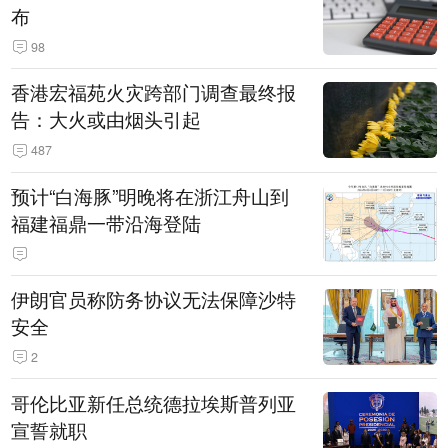
布
98
香港宏福苑火灾跨部门调查最终报
告：大火或由烟头引起
487
预计“白海豚”明晚将在浙江舟山到
福建福鼎一带沿海登陆
伊朗官员称防务协议无法保障沙特
安全
2
哥伦比亚新任总统德拉埃斯普列亚
宣誓就职