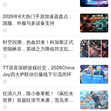
打造旗舰供电方案
2026年6大热门手游加速器盘点：
国服、外服与多设备支持
时空回溯，热血归来！科加斯正式
登陆峡谷，英雄之力降临符文乱
斗！
TT语音深耕游戏社交，2026China
Joy四大IP联动引爆线下引流闭环
狂浪八月，陈小春掌舵！《疯狂水
世界》首届狂浪节来袭，荒岛求生
直播即将开启