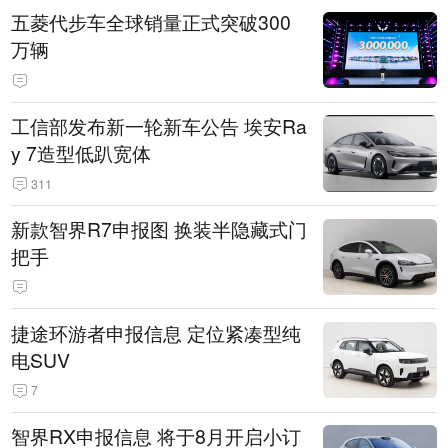
五菱代步车全球销量正式突破300
万辆
工信部发布新一轮新车公告 埃安Ra
y 7造型低趴宽体
311
新款智界R7申报图 换装半隐藏式门
把手
捷途环游者申报信息 定位紧凑型纯
电SUV
7
智界RX申报信息 将于8月开启小订