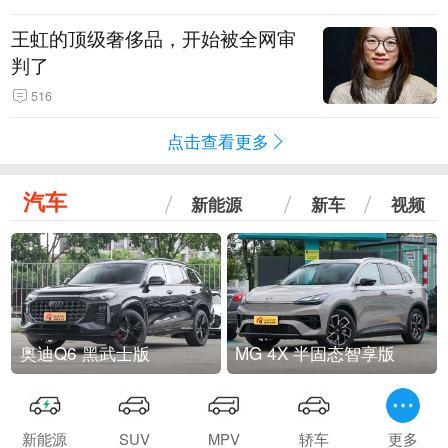
王虹的顶级奢侈品，开始被全网审
判了
516
点击查看更多
汽车
新能源
新车
视频
奥迪Q6 黑武士版
MG 4X 半固态智享版
新能源
SUV
MPV
轿车
更多