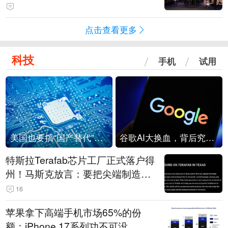
点击查看更多
科技
手机
试用
美国也要搞“国产替代”？先算清三笔账
谷歌AI大换血，背后究竟发生了什么？
特斯拉Terafab芯片工厂正式落户得
州！马斯克放言：要把尖端制造带
回美国
16
苹果拿下高端手机市场65%的份
额：iPhone 17系列功不可没