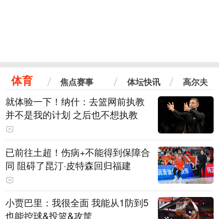
体育
焦点赛事
体坛快讯
高尔夫
就体验一下！纳什：去篮网前执教
并不是我的计划 之后也不想执教
已前往土超！伤病+不能得到保障合
同 阻碍了昆汀·皮特森回归福建
小贾巴里：我很全面 我能从1防到5
也能控球&投篮&攻筐