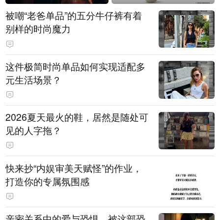
被嘲“老爸单品”的五分牛仔裤有着
别样的时尚魔力
这件极简时尚单品如何实现适配多
元生活场景？
2026夏天最火的鞋，居然是随处可
见的人字拖？
快来抄“内娱审美天赋怪”的作业，
打造你的专属氛围感
亲密关系中的爱与恐惧，被这部恐