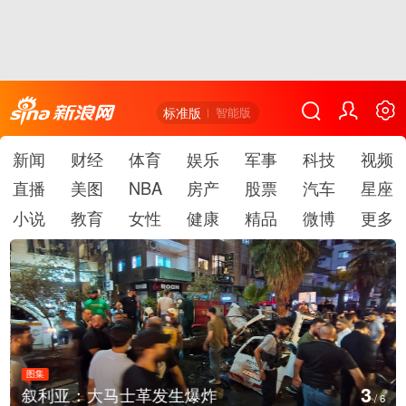
标准版
智能版
新闻
财经
体育
娱乐
军事
科技
视频
直播
美图
NBA
房产
股票
汽车
星座
小说
教育
女性
健康
精品
微博
更多
图集
3
叙利亚：大马士革发生爆炸
/
6