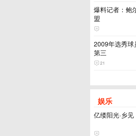
爆料记者：鲍
盟
2009年选秀
第三
21
娱乐
亿缕阳光·乡