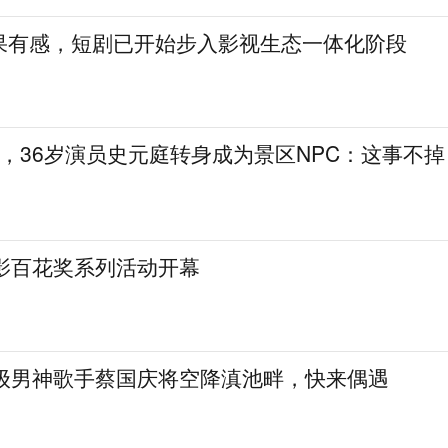
果有感，短剧已开始步入影视生态一体化阶段
，36岁演员史元庭转身成为景区NPC：这事不掉
电影百花奖系列活动开幕
民级男神歌手蔡国庆将空降滇池畔，快来偶遇