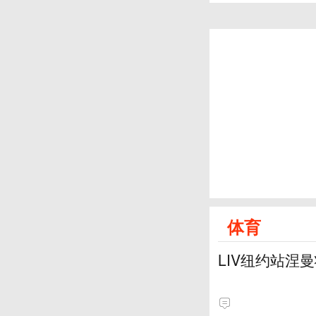
体育
LIV纽约站涅