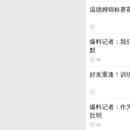
温德姆锦标赛
爆料记者：我
默
19
好友重逢！训
爆料记者：作
肚明
19