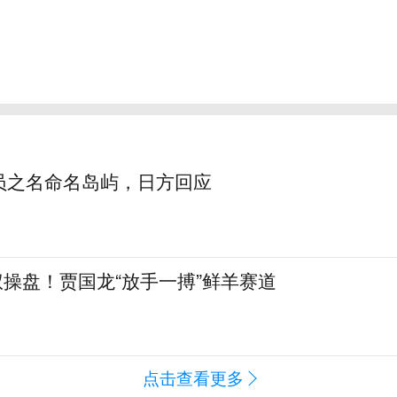
员之名命名岛屿，日方回应
全权操盘！贾国龙“放手一搏”鲜羊赛道
点击查看更多