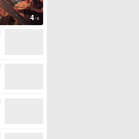
图集
5
上海：七彩稻田画迎最佳观赏期
/
6