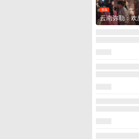
图集
江西铅山：千