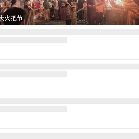
灯点亮葛仙村