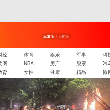
标准版
智能版
财经
体育
娱乐
军事
科
美图
NBA
房产
股票
汽
教育
女性
健康
精品
微