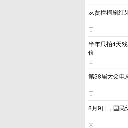
从贾樟柯刷红
半年只拍4天戏
价
第38届大众
8月9日，国