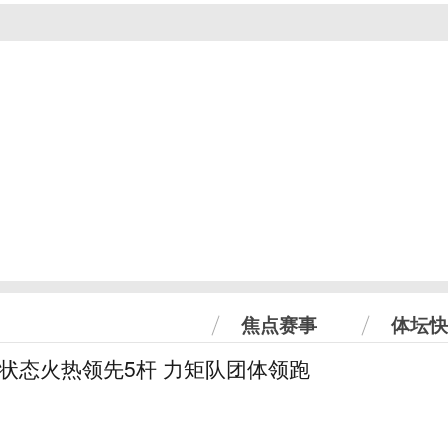
焦点赛事
体坛快
曼状态火热领先5杆 力矩队团体领跑