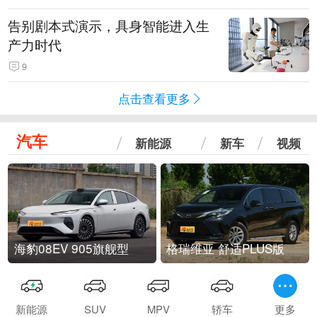
告别剧本式演示，具身智能进入生
产力时代
9
点击查看更多
汽车
新能源
新车
视频
海豹08EV 905旗舰型
格瑞维亚 舒适PLUS版
新能源
SUV
MPV
轿车
更多