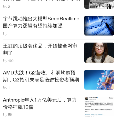
14.3万辆
2
字节跳动推出大模型SeedRealtime
国产算力逻辑有望持续加强
王虹的顶级奢侈品，开始被全网审
判了
492
AMD大跌！Q2营收、利润均超预
期，Q3指引未满足激进投资者预期
1
Anthropic年入1万亿美元后，算力
价格狂飙10倍
56