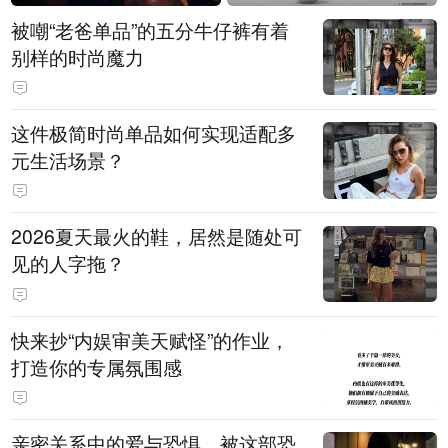
被嘲“老爸单品”的五分牛仔裤有着
别样的时尚魔力
这件极简时尚单品如何实现适配多
元生活场景？
2026夏天最火的鞋，居然是随处可
见的人字拖？
快来抄“内娱审美天赋怪”的作业，
打造你的专属氛围感
亲密关系中的爱与恐惧，被这部恐