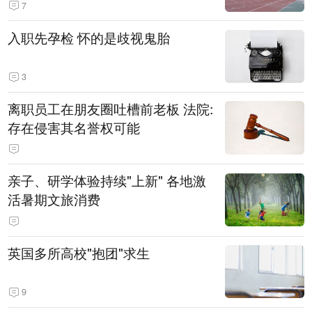
7
入职先孕检 怀的是歧视鬼胎
3
离职员工在朋友圈吐槽前老板 法院:
存在侵害其名誉权可能
亲子、研学体验持续"上新" 各地激
活暑期文旅消费
英国多所高校"抱团"求生
9