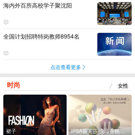
海内外百所高校学子聚沈阳
全国计划招聘特岗教师8954名
点击查看更多
时尚
女性
裙子
IPSA茵芙莎 悦己香氛凝露上市