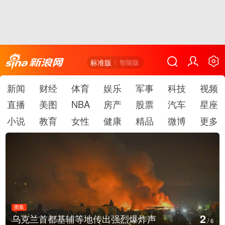
标准版
智能版
新闻
财经
体育
娱乐
军事
科技
视频
直播
美图
NBA
房产
股票
汽车
星座
小说
教育
女性
健康
精品
微博
更多
图集
3
美国：肯尼迪宣布医疗改革新举措
/
6