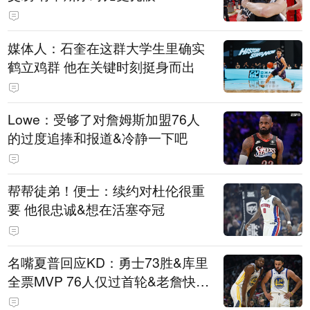
媒体人：石奎在这群大学生里确实
鹤立鸡群 他在关键时刻挺身而出
Lowe：受够了对詹姆斯加盟76人
的过度追捧和报道&冷静一下吧
帮帮徒弟！便士：续约对杜伦很重
要 他很忠诚&想在活塞夺冠
名嘴夏普回应KD：勇士73胜&库里
全票MVP 76人仅过首轮&老詹快42
了