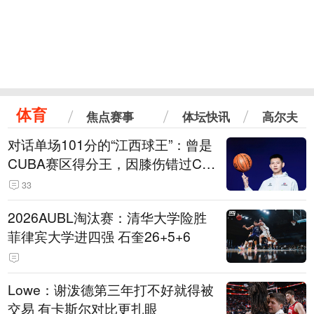
体育
焦点赛事
体坛快讯
高尔夫
对话单场101分的“江西球王”：曾是
CUBA赛区得分王，因膝伤错过CB
A选秀
33
2026AUBL淘汰赛：清华大学险胜
菲律宾大学进四强 石奎26+5+6
Lowe：谢泼德第三年打不好就得被
交易 有卡斯尔对比更扎眼