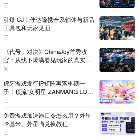
引爆 CJ！佳达隆携全系轴体与新品
工具包和玩家见面
《代号：对决》ChinaJoy首秀收
官：从线下爆满看见玩家的真实期
待
虎牙游戏发行IP矩阵再落重磅一
子！顶流“女明星”ZANMANG LOO
PY 正版3D消除手游《消消奇遇》
惊喜曝光
免费游戏加速器口令怎么用？外星
哈基米、外星喵兑换教程