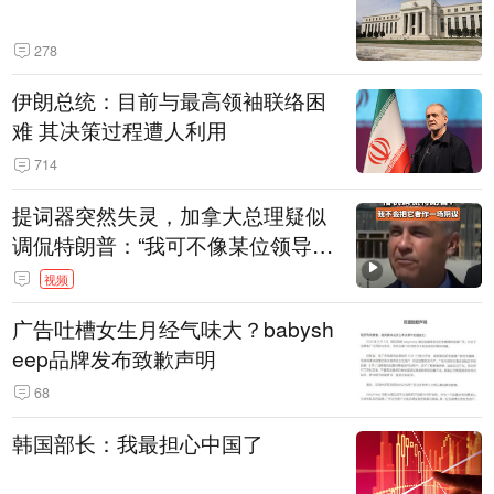
278
伊朗总统：目前与最高领袖联络困
难 其决策过程遭人利用
714
提词器突然失灵，加拿大总理疑似
调侃特朗普：“我可不像某位领导
人，把这当成一场阴谋”，全场哄笑
视频
广告吐槽女生月经气味大？babysh
eep品牌发布致歉声明
68
韩国部长：我最担心中国了