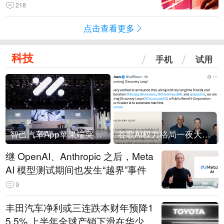
218
点击查看更多
科技
手机
试用
智己汽车App苹果端突然“下架”
谷歌AI权力格局一夜大洗牌
继 OpenAI、Anthropic 之后，Meta
AI 模型测试期间也发生“越界”事件
9
丰田汽车净利或三连跌本财年预降1
5.5% 上半年全球产销下滑在华少卖