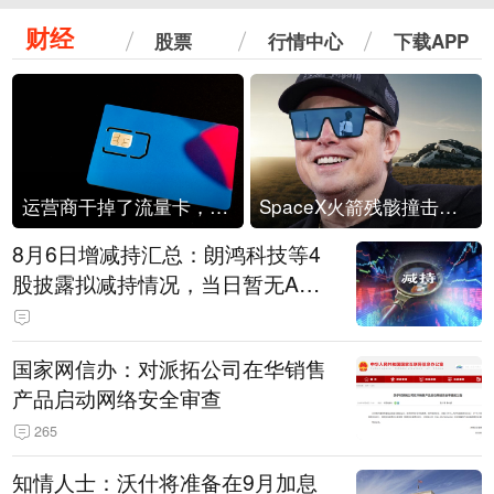
财经
股票
行情中心
下载APP
运营商干掉了流量卡，他们真的玩不起了
SpaceX火箭残骸撞击月球
8月6日增减持汇总：朗鸿科技等4
股披露拟减持情况，当日暂无A股
公司披露拟增持情况（表）
国家网信办：对派拓公司在华销售
产品启动网络安全审查
265
知情人士：沃什将准备在9月加息