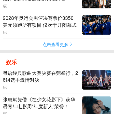
2028年奥运会男篮决赛票价3350
美元领跑所有项目 仅次于开闭幕式
点击查看更多
娱乐
粤语经典歌曲大赛决赛在莞举行，2
6组选手激情对决
张惠斌凭借《在少女花影下》获华
语青年电影周“年度新人”荣誉！该
电影全程在广州取景，采用粤语对