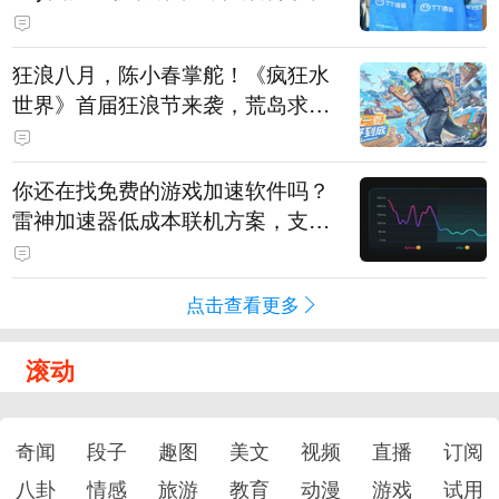
狂浪八月，陈小春掌舵！《疯狂水
世界》首届狂浪节来袭，荒岛求生
直播即将开启
你还在找免费的游戏加速软件吗？
雷神加速器低成本联机方案，支持
免费试用
点击查看更多
滚动
奇闻
段子
趣图
美文
视频
直播
订阅
八卦
情感
旅游
教育
动漫
游戏
试用