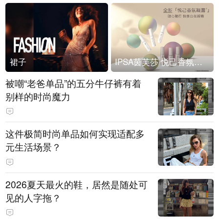
裙子
IPSA茵芙莎 悦己香氛凝露上市
被嘲“老爸单品”的五分牛仔裤有着
别样的时尚魔力
这件极简时尚单品如何实现适配多
元生活场景？
2026夏天最火的鞋，居然是随处可
见的人字拖？