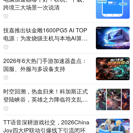
跨境三大场景一次说清
技嘉推出钛金雕1600PG5 AI TOP
电源：为发烧级主机与本地AI算力
打造旗舰供电方案
2026年6大热门手游加速器盘点：
国服、外服与多设备支持
时空回溯，热血归来！科加斯正式
登陆峡谷，英雄之力降临符文乱
斗！
TT语音深耕游戏社交，2026China
Joy四大IP联动引爆线下引流闭环