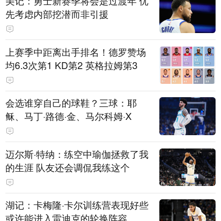
美记：勇士新赛季将会是过渡年 优
先考虑内部挖潜而非引援
上赛季中距离出手排名！德罗赞场
均6.3次第1 KD第2 英格拉姆第3
会选谁穿自己的球鞋？三球：耶
稣、马丁·路德·金、马尔科姆·X
迈尔斯·特纳：练空中瑜伽拯救了我
的生涯 队友还会调侃我练这个
湖记：卡梅隆·卡尔训练营表现好些
或许能进入雷迪克的轮换阵容