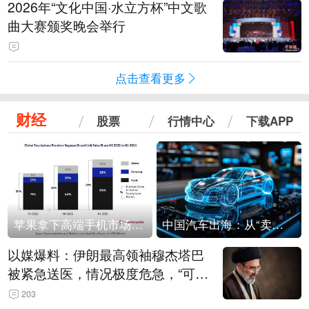
2026年“文化中国·水立方杯”中文歌
曲大赛颁奖晚会举行
点击查看更多
财经
股票
行情中心
下载APP
苹果拿下高端手机市场65%的份额：iPhone 17系列功不可没
中国汽车出海：从“卖出去”到“走进去”
以媒爆料：伊朗最高领袖穆杰塔巴
被紧急送医，情况极度危急，“可能
随时会死去”
203