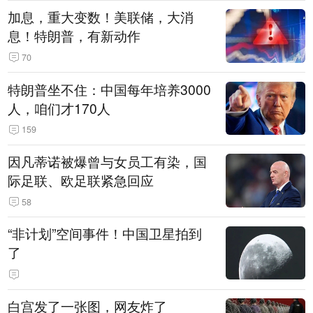
加息，重大变数！美联储，大消
息！特朗普，有新动作
70
特朗普坐不住：中国每年培养3000
人，咱们才170人
159
因凡蒂诺被爆曾与女员工有染，国
际足联、欧足联紧急回应
58
“非计划”空间事件！中国卫星拍到
了
白宫发了一张图，网友炸了