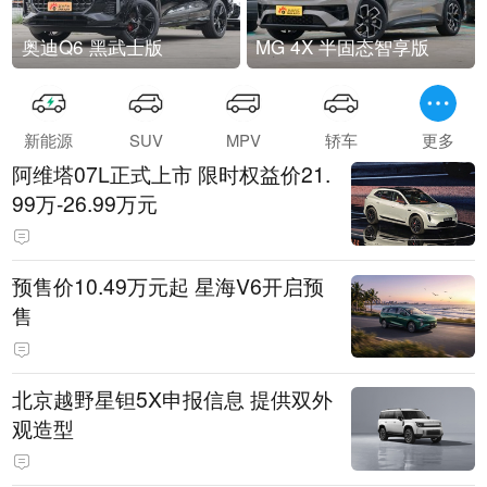
奥迪Q6 黑武士版
MG 4X 半固态智享版
新能源
SUV
MPV
轿车
更多
阿维塔07L正式上市 限时权益价21.
99万-26.99万元
预售价10.49万元起 星海V6开启预
售
北京越野星钽5X申报信息 提供双外
观造型