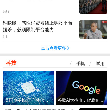
1
钟睒睒：感性消费被线上购物平台
扼杀，必须限制平台能力
8
点击查看更多
科技
手机
试用
美国也要搞“国产替代”？先算清三笔账
谷歌AI大换血，背后究竟发生了什么？