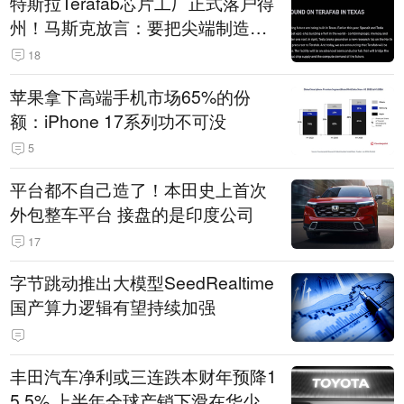
特斯拉Terafab芯片工厂正式落户得
州！马斯克放言：要把尖端制造带
回美国
18
苹果拿下高端手机市场65%的份
额：iPhone 17系列功不可没
5
平台都不自己造了！本田史上首次
外包整车平台 接盘的是印度公司
17
字节跳动推出大模型SeedRealtime
国产算力逻辑有望持续加强
丰田汽车净利或三连跌本财年预降1
5.5% 上半年全球产销下滑在华少卖