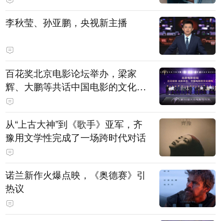
白，主演均为广州本土演员
李秋莹、孙亚鹏，央视新主播
百花奖北京电影论坛举办，梁家
辉、大鹏等共话中国电影的文化建
构
从“上古大神”到《歌手》亚军，齐
豫用文学性完成了一场跨时代对话
诺兰新作火爆点映，《奥德赛》引
热议