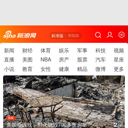
标准版
智能版
新闻
财经
体育
娱乐
军事
科技
视频
直播
美图
NBA
房产
股票
汽车
星座
小说
教育
女性
健康
精品
微博
更多
图集
2
美国斯波坎：野火烧毁700多所房屋
/
6