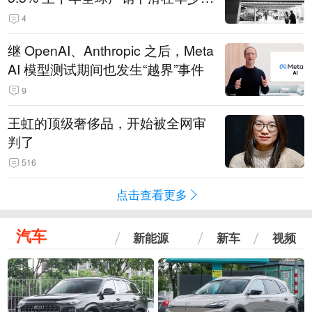
14.3万辆
4
继 OpenAI、Anthropic 之后，Meta
AI 模型测试期间也发生“越界”事件
9
王虹的顶级奢侈品，开始被全网审
判了
516
点击查看更多
汽车
新能源
新车
视频