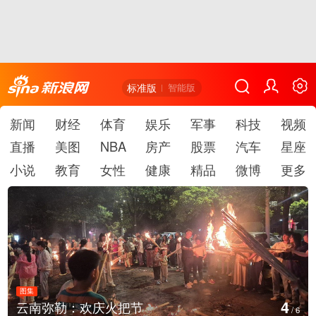
标准版
智能版
新闻
财经
体育
娱乐
军事
科技
视频
直播
美图
NBA
房产
股票
汽车
星座
小说
教育
女性
健康
精品
微博
更多
图集
4
云南弥勒：欢庆火把节
/
6