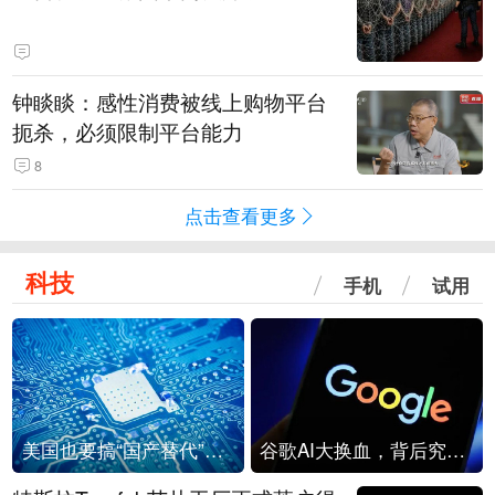
钟睒睒：感性消费被线上购物平台
扼杀，必须限制平台能力
8
点击查看更多
科技
手机
试用
美国也要搞“国产替代”？先算清三笔账
谷歌AI大换血，背后究竟发生了什么？