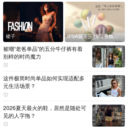
裙子
IPSA茵芙莎 悦己香氛凝露上市
被嘲“老爸单品”的五分牛仔裤有着
别样的时尚魔力
这件极简时尚单品如何实现适配多
元生活场景？
2026夏天最火的鞋，居然是随处可
见的人字拖？