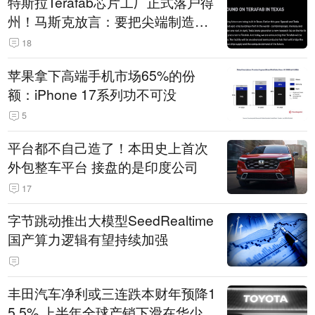
特斯拉Terafab芯片工厂正式落户得
州！马斯克放言：要把尖端制造带
回美国
18
苹果拿下高端手机市场65%的份
额：iPhone 17系列功不可没
5
平台都不自己造了！本田史上首次
外包整车平台 接盘的是印度公司
17
字节跳动推出大模型SeedRealtime
国产算力逻辑有望持续加强
丰田汽车净利或三连跌本财年预降1
5.5% 上半年全球产销下滑在华少卖