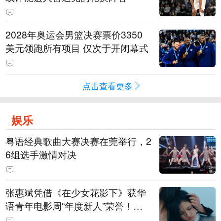
2028年奥运会男篮决赛票价3350
美元领跑所有项目 仅次于开闭幕式
点击查看更多
娱乐
粤语经典歌曲大赛决赛在莞举行，2
6组选手激情对决
张惠斌凭借《在少女花影下》获华
语青年电影周“年度新人”荣誉！该
电影全程在广州取景，采用粤语对