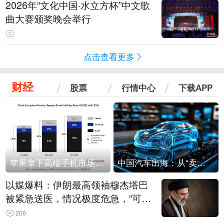
2026年“文化中国·水立方杯”中文歌
曲大赛颁奖晚会举行
点击查看更多
财经
股票
行情中心
下载APP
苹果拿下高端手机市场65%的份额：iPhone 17系列功不可没
中国汽车出海：从“卖出去”到“走进去”
以媒爆料：伊朗最高领袖穆杰塔巴
被紧急送医，情况极度危急，“可能
随时会死去”
200