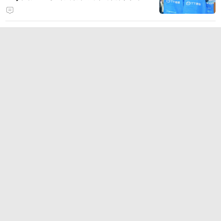
狂浪八月，陈小春掌舵！《疯狂水
世界》首届狂浪节来袭，荒岛求生
直播即将开启
你还在找免费的游戏加速软件吗？
雷神加速器低成本联机方案，支持
免费试用
点击查看更多
滚动
奇闻
段子
趣图
美文
视频
直播
订阅
八卦
情感
旅游
教育
动漫
游戏
试用