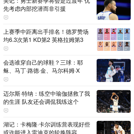
美记：勇士新赛季将会是过渡年 优
先考虑内部挖潜而非引援
上赛季中距离出手排名！德罗赞场
均6.3次第1 KD第2 英格拉姆第3
会选谁穿自己的球鞋？三球：耶
稣、马丁·路德·金、马尔科姆·X
迈尔斯·特纳：练空中瑜伽拯救了我
的生涯 队友还会调侃我练这个
湖记：卡梅隆·卡尔训练营表现好些
或许能进入雷迪克的轮换阵容