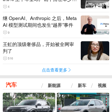
14.3万辆
4
继 OpenAI、Anthropic 之后，Meta
AI 模型测试期间也发生“越界”事件
9
王虹的顶级奢侈品，开始被全网审
判了
516
点击查看更多
汽车
新能源
新车
视频