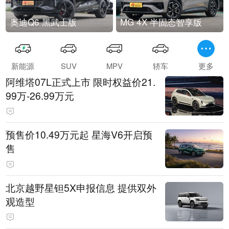
奥迪Q6 黑武士版
MG 4X 半固态智享版
新能源
SUV
MPV
轿车
更多
阿维塔07L正式上市 限时权益价21.
99万-26.99万元
预售价10.49万元起 星海V6开启预
售
北京越野星钽5X申报信息 提供双外
观造型