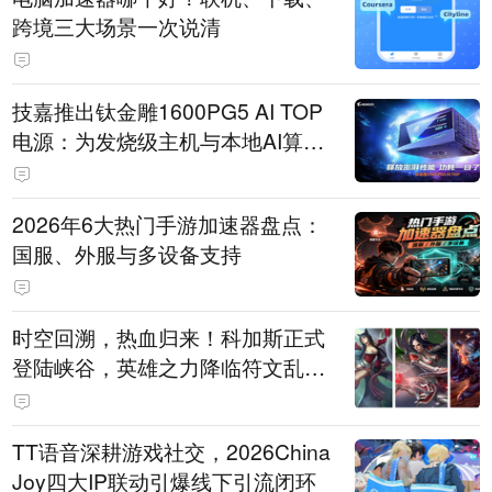
跨境三大场景一次说清
技嘉推出钛金雕1600PG5 AI TOP
电源：为发烧级主机与本地AI算力
打造旗舰供电方案
2026年6大热门手游加速器盘点：
国服、外服与多设备支持
时空回溯，热血归来！科加斯正式
登陆峡谷，英雄之力降临符文乱
斗！
TT语音深耕游戏社交，2026China
Joy四大IP联动引爆线下引流闭环