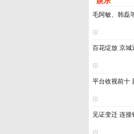
娱乐
毛阿敏、韩磊
百花绽放 京
平台收视前十
见证变迁 连接