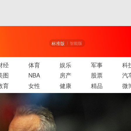
标准版
智能版
财经
体育
娱乐
军事
科
美图
NBA
房产
股票
汽
教育
女性
健康
精品
微