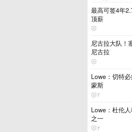
最高可签4年2
顶薪
尼古拉大队！塞
尼古拉
Lowe：切特
蒙斯
7
Lowe：杜伦
之一
7