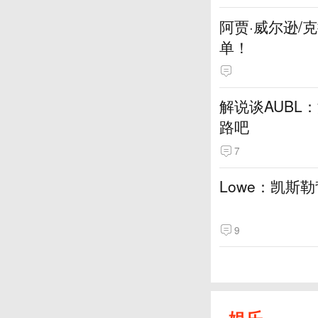
阿贾·威尔逊/
单！
解说谈AUBL
路吧
7
Lowe：凯斯
9