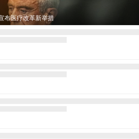
图集
云南普洱：乡村风光如画