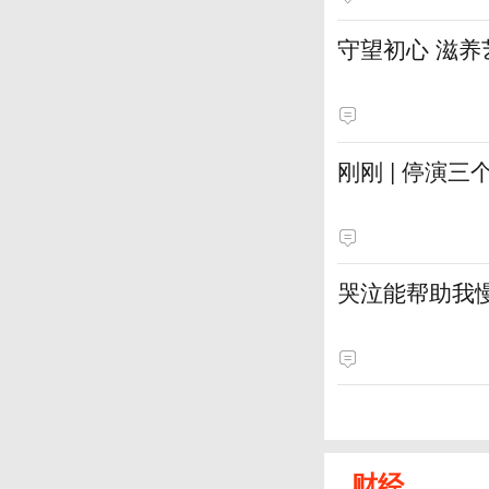
守望初心 滋养
刚刚 | 停演
哭泣能帮助我
财经