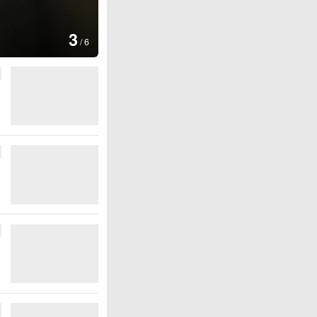
图集
4
安徽长丰：
/
6