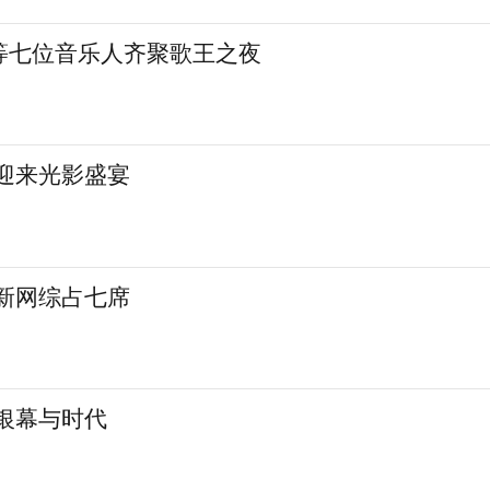
等七位音乐人齐聚歌王之夜
城迎来光影盛宴
 新网综占七席
银幕与时代