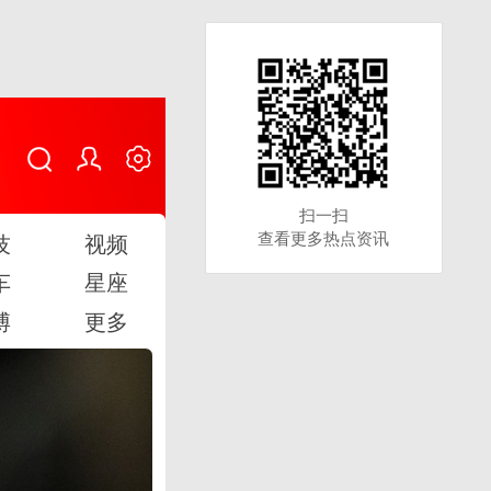
扫一扫
扫一扫
查看更多热点资讯
查看更多热点资讯
技
视频
车
星座
博
更多