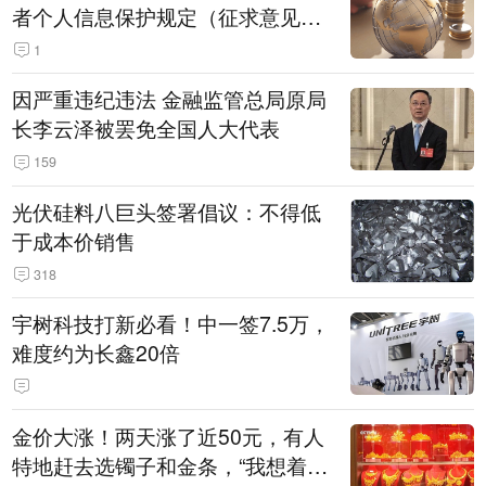
者个人信息保护规定（征求意见
稿）》公开征求意见
1
因严重违纪违法 金融监管总局原局
长李云泽被罢免全国人大代表
159
光伏硅料八巨头签署倡议：不得低
于成本价销售
318
宇树科技打新必看！中一签7.5万，
难度约为长鑫20倍
金价大涨！两天涨了近50元，有人
特地赶去选镯子和金条，“我想着买