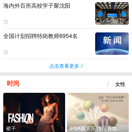
海内外百所高校学子聚沈阳
全国计划招聘特岗教师8954名
点击查看更多
时尚
女性
裙子
IPSA茵芙莎 悦己香氛凝露上市