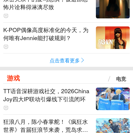
怖片诠释得淋漓尽致
K-POP偶像高度标准化的今天，为
何唯有Jennie能打破规则？
点击查看更多
游戏
电竞
TT语音深耕游戏社交，2026China
Joy四大IP联动引爆线下引流闭环
狂浪八月，陈小春掌舵！《疯狂水
世界》首届狂浪节来袭，荒岛求生