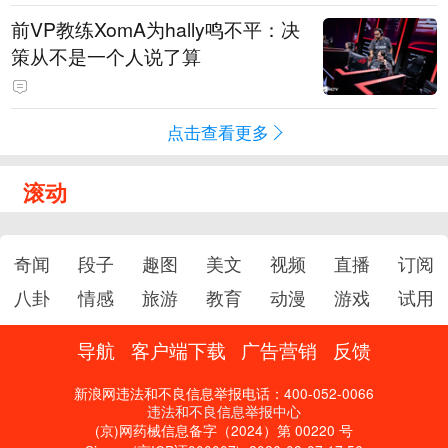
前VP教练XomA为hally鸣不平：决
策从不是一个人说了算
点击查看更多
滚动
奇闻
段子
趣图
美文
视频
直播
订阅
八卦
情感
旅游
教育
动漫
游戏
试用
导航
客户端下载
广告营销
反馈
新浪网违法和不良信息举报电话：400-052-0066
违法和不良信息举报中心
(京)网药械信息备字（2024）第 00220 号