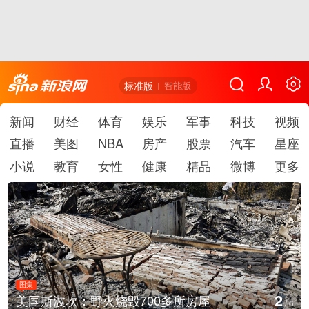
标准版
智能版
新闻
财经
体育
娱乐
军事
科技
视频
直播
美图
NBA
房产
股票
汽车
星座
小说
教育
女性
健康
精品
微博
更多
图集
3
火烧毁700多所房屋
叙利亚：大马士革
/
6