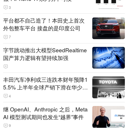
3
平台都不自己造了！本田史上首次
外包整车平台 接盘的是印度公司
7
字节跳动推出大模型SeedRealtime
国产算力逻辑有望持续加强
丰田汽车净利或三连跌本财年预降1
5.5% 上半年全球产销下滑在华少卖
14.3万辆
4
继 OpenAI、Anthropic 之后，Meta
AI 模型测试期间也发生“越界”事件
9