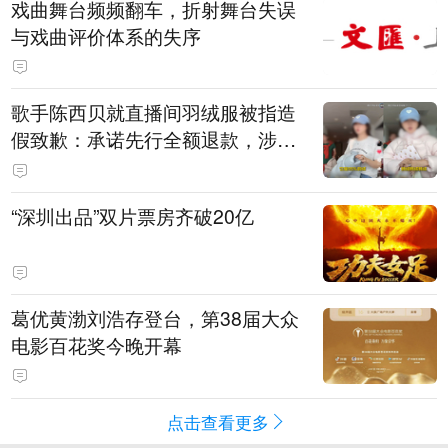
戏曲舞台频频翻车，折射舞台失误
与戏曲评价体系的失序
歌手陈西贝就直播间羽绒服被指造
假致歉：承诺先行全额退款，涉事
销售额约300万元
“深圳出品”双片票房齐破20亿
葛优黄渤刘浩存登台，第38届大众
电影百花奖今晚开幕
点击查看更多