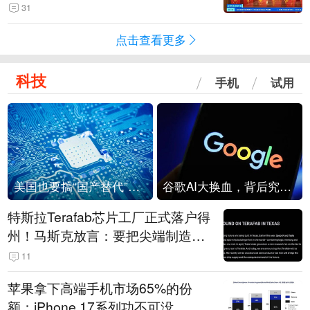
起来可以保值，小批量进一些货”
31
点击查看更多
科技
手机
试用
美国也要搞“国产替代”？先算清三笔账
谷歌AI大换血，背后究竟发生了什么？
特斯拉Terafab芯片工厂正式落户得
州！马斯克放言：要把尖端制造带
回美国
11
苹果拿下高端手机市场65%的份
额：iPhone 17系列功不可没