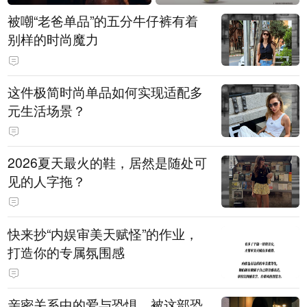
被嘲“老爸单品”的五分牛仔裤有着
别样的时尚魔力
这件极简时尚单品如何实现适配多
元生活场景？
2026夏天最火的鞋，居然是随处可
见的人字拖？
快来抄“内娱审美天赋怪”的作业，
打造你的专属氛围感
亲密关系中的爱与恐惧，被这部恐