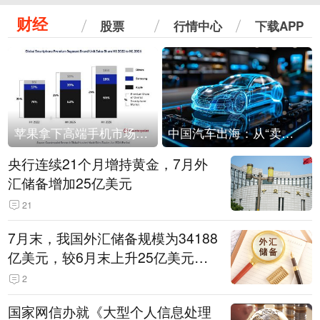
财经
股票
行情中心
下载APP
苹果拿下高端手机市场65%的份额：iPhone 17系列功不可没
中国汽车出海：从“卖出去”到“走进去”
央行连续21个月增持黄金，7月外
汇储备增加25亿美元
21
7月末，我国外汇储备规模为34188
亿美元，较6月末上升25亿美元，
升幅为0.07%
2
国家网信办就《大型个人信息处理