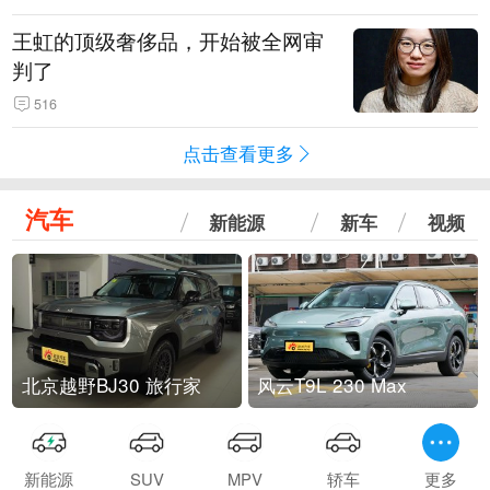
王虹的顶级奢侈品，开始被全网审
判了
516
点击查看更多
汽车
新能源
新车
视频
北京越野BJ30 旅行家
风云T9L 230 Max
新能源
SUV
MPV
轿车
更多