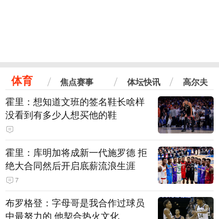
体育
焦点赛事
体坛快讯
高尔夫
霍里：想知道文班的签名鞋长啥样
没看到有多少人想买他的鞋
霍里：库明加将成新一代施罗德 拒
绝大合同然后开启底薪流浪生涯
7
布罗格登：字母哥是我合作过球员
中最努力的 他契合热火文化