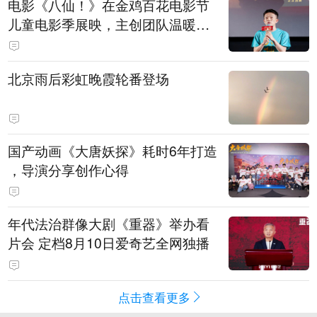
电影《八仙！》在金鸡百花电影节
儿童电影季展映，主创团队温暖寄
语小观众
北京雨后彩虹晚霞轮番登场
国产动画《大唐妖探》耗时6年打造
，导演分享创作心得
年代法治群像大剧《重器》举办看
片会 定档8月10日爱奇艺全网独播
点击查看更多