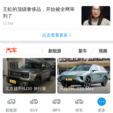
王虹的顶级奢侈品，开始被全网审
判了
516
点击查看更多
汽车
新能源
新车
视频
北京越野BJ30 旅行家
风云T9L 230 Max
新能源
SUV
MPV
轿车
更多