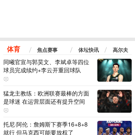
体育
焦点赛事
体坛快讯
高尔夫
同曦官宣与郭昊文、李斌卓等四位
球员完成续约+李云开重回球队
猛龙主教练：欧洲联赛最棒的方面
是球迷 在运营层面还有提升空间
托尼·阿伦：詹姆斯下赛季16+8+8
就行 但马克西可能要放权了