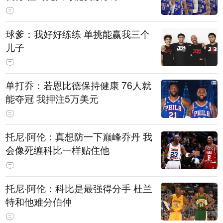
球爹：我好好练练 单挑能赢我三个
儿子
单打乔：若恩比德保持健康 76人就
能夺冠 我押注5万美元
托尼·阿伦：真想防一下巅峰乔丹 我
会像死缠科比一样贴住他
托尼·阿伦：科比是最强得分手 杜兰
特和他难分伯仲