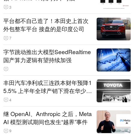
3
平台都不自己造了！本田史上首次
外包整车平台 接盘的是印度公司
7
字节跳动推出大模型SeedRealtime
国产算力逻辑有望持续加强
丰田汽车净利或三连跌本财年预降1
5.5% 上半年全球产销下滑在华少卖
14.3万辆
4
继 OpenAI、Anthropic 之后，Meta
AI 模型测试期间也发生“越界”事件
9