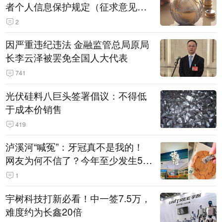
者个人信息保护规定（征求意见
稿）》公开征求意见
2
因严重违纪违法 金融监管总局原局
长李云泽被罢免全国人大代表
741
光伏硅料八巨头签署倡议：不得低
于成本价销售
419
泸溪河“喊冤”：牙冠真不是我的！
网友为何不信了？今年至少发生5
起“食品冤案”
1
宇树科技打新必看！中一签7.5万，
难度约为长鑫20倍