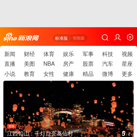
标准版
智能版
新闻
财经
体育
娱乐
军事
科技
视频
直播
美图
NBA
房产
股票
汽车
星座
小说
教育
女性
健康
精品
微博
更多
图集
6
上海：七彩稻田画迎最佳观赏期
/
6