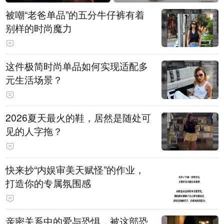
被嘲“老爸单品”的五分牛仔裤有着
别样的时尚魔力
这件极简时尚单品如何实现适配多
元生活场景？
2026夏天最火的鞋，居然是随处可
见的人字拖？
快来抄“内娱审美天赋怪”的作业，
打造你的专属氛围感
亲密关系中的爱与恐惧，被这部恐