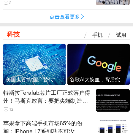
2
点击查看更多
科技
手机
试用
美国也要搞“国产替代”？先算清三笔账
谷歌AI大换血，背后究竟发生了什么？
特斯拉Terafab芯片工厂正式落户得
州！马斯克放言：要把尖端制造带
回美国
12
苹果拿下高端手机市场65%的份
额：iPhone 17系列功不可没