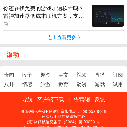
你还在找免费的游戏加速软件吗？
雷神加速器低成本联机方案，支持
免费试用
点击查看更多
滚动
奇闻
段子
趣图
美文
视频
直播
订阅
八卦
情感
旅游
教育
动漫
游戏
试用
导航
客户端下载
广告营销
反馈
新浪网违法和不良信息举报电话：400-052-0066
违法和不良信息举报中心
(京)网药械信息备字（2024）第 00220 号