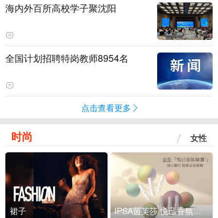
海内外百所高校学子聚沈阳
全国计划招聘特岗教师8954名
点击查看更多
时尚
女性
裙子
IPSA茵芙莎 悦己香氛凝露上市