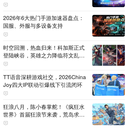
打造旗舰供电方案
2026年6大热门手游加速器盘点：
国服、外服与多设备支持
时空回溯，热血归来！科加斯正式
登陆峡谷，英雄之力降临符文乱
斗！
TT语音深耕游戏社交，2026China
Joy四大IP联动引爆线下引流闭环
狂浪八月，陈小春掌舵！《疯狂水
世界》首届狂浪节来袭，荒岛求生
直播即将开启