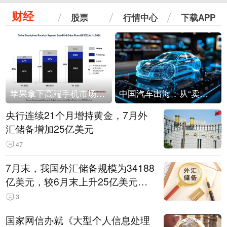
财经
股票
行情中心
下载APP
苹果拿下高端手机市场65%的份额：iPhone 17系列功不可没
中国汽车出海：从“卖出去”到“走进去”
央行连续21个月增持黄金，7月外
汇储备增加25亿美元
47
7月末，我国外汇储备规模为34188
亿美元，较6月末上升25亿美元，
升幅为0.07%
3
国家网信办就《大型个人信息处理