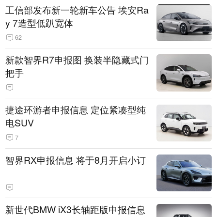
工信部发布新一轮新车公告 埃安Ra
y 7造型低趴宽体
62
新款智界R7申报图 换装半隐藏式门
把手
捷途环游者申报信息 定位紧凑型纯
电SUV
7
智界RX申报信息 将于8月开启小订
新世代BMW iX3长轴距版申报信息