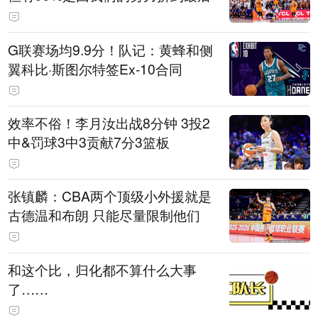
G联赛场均9.9分！队记：黄蜂和侧
翼科比·斯图尔特签Ex‑10合同
效率不俗！李月汝出战8分钟 3投2
中&罚球3中3贡献7分3篮板
张镇麟：CBA两个顶级小外援就是
古德温和布朗 只能尽量限制他们
和这个比，归化都不算什么大事
了……