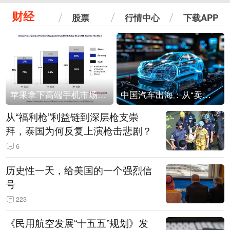
财经
股票
行情中心
下载APP
苹果拿下高端手机市场65%的份额：iPhone 17系列功不可没
中国汽车出海：从“卖出去”到“走进去”
从“福利枪”利益链到深层枪支崇
拜，泰国为何反复上演枪击悲剧？
6
历史性一天，给美国的一个强烈信
号
223
《民用航空发展“十五五”规划》发