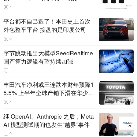
4
平台都不自己造了！本田史上首次
外包整车平台 接盘的是印度公司
9
字节跳动推出大模型SeedRealtime
国产算力逻辑有望持续加强
丰田汽车净利或三连跌本财年预降1
5.5% 上半年全球产销下滑在华少卖
14.3万辆
4
继 OpenAI、Anthropic 之后，Meta
AI 模型测试期间也发生“越界”事件
9