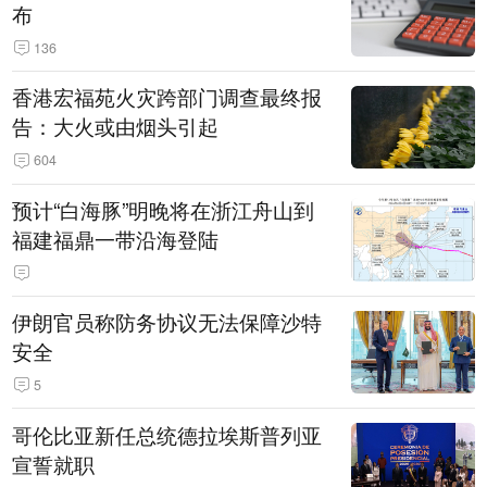
布
136
香港宏福苑火灾跨部门调查最终报
告：大火或由烟头引起
604
预计“白海豚”明晚将在浙江舟山到
福建福鼎一带沿海登陆
伊朗官员称防务协议无法保障沙特
安全
5
哥伦比亚新任总统德拉埃斯普列亚
宣誓就职