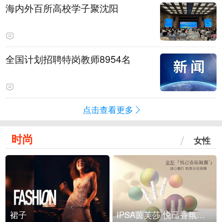
海内外百所高校学子聚沈阳
全国计划招聘特岗教师8954名
点击查看更多
时尚
女性
裙子
IPSA茵芙莎 悦己香氛凝露上市