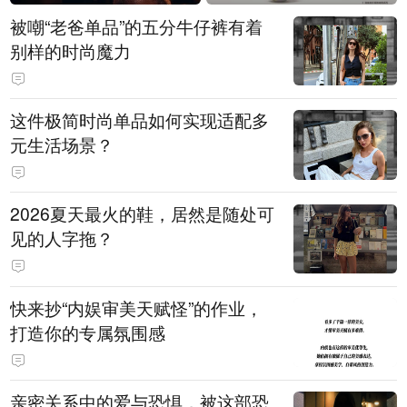
被嘲“老爸单品”的五分牛仔裤有着
别样的时尚魔力
这件极简时尚单品如何实现适配多
元生活场景？
2026夏天最火的鞋，居然是随处可
见的人字拖？
快来抄“内娱审美天赋怪”的作业，
打造你的专属氛围感
亲密关系中的爱与恐惧，被这部恐