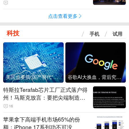
点击查看更多
科技
手机
试用
美国也要搞“国产替代”？先算清三笔账
谷歌AI大换血，背后究竟发生了什么？
特斯拉Terafab芯片工厂正式落户得
州！马斯克放言：要把尖端制造带
回美国
16
苹果拿下高端手机市场65%的份
额：iPhone 17系列功不可没