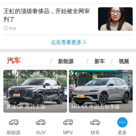
王虹的顶级奢侈品，开始被全网审
判了
516
点击查看更多
汽车
新能源
新车
视频
奥迪Q6 黑武士版
MG 4X 半固态智享版
新能源
SUV
MPV
轿车
更多