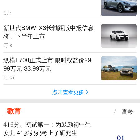
1
新世代BMW iX3长轴距版申报信息
将于下半年上市
8
纵横F700正式上市 限时权益价29.
99万元-33.99万元
50
点击查看更多
教育
高考
416分、初试第一！为鼓励初中生
女儿 41岁妈妈考上了研究生