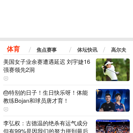
体育
焦点赛事
体坛快讯
高尔夫
美国女子业余赛遭遇延迟 刘宇婕16
强赛领先2洞
🎂特别的日子！生日快乐呀！体能
教练Bojan和球员唐才育！
李弘权：古德温的绝杀有运气成分
但有99%是因我们的努力拼到最后