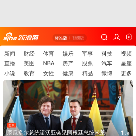
标准版
智能版
新闻
财经
体育
娱乐
军事
科技
视频
直播
美图
NBA
房产
股票
汽车
星座
小说
教育
女性
健康
精品
微博
更多
图集
2
总统米莱
美国斯波坎：野火烧毁700多所房屋
/
6