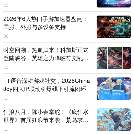
打造旗舰供电方案
2026年6大热门手游加速器盘点：
国服、外服与多设备支持
时空回溯，热血归来！科加斯正式
登陆峡谷，英雄之力降临符文乱
斗！
TT语音深耕游戏社交，2026China
Joy四大IP联动引爆线下引流闭环
狂浪八月，陈小春掌舵！《疯狂水
世界》首届狂浪节来袭，荒岛求生
直播即将开启