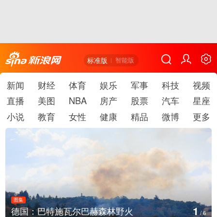
标准版
智能版
新闻
财经
体育
娱乐
军事
科技
视频
直播
美图
NBA
房产
股票
汽车
星座
小说
教育
女性
健康
精品
微博
更多
图集
1
德国：巴特施瓦尔巴赫森林野火
/
6