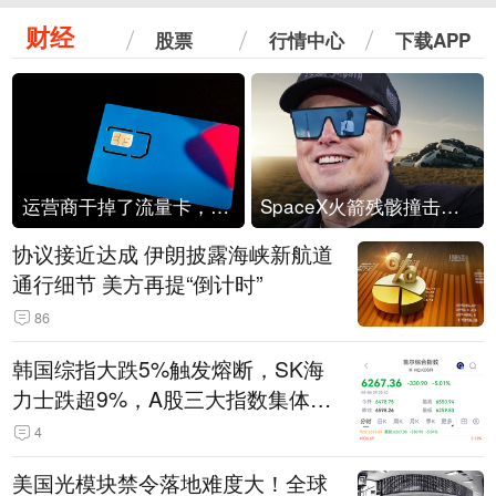
财经
股票
行情中心
下载APP
运营商干掉了流量卡，他们真的玩不起了
SpaceX火箭残骸撞击月球
协议接近达成 伊朗披露海峡新航道
通行细节 美方再提“倒计时”
86
韩国综指大跌5%触发熔断，SK海
力士跌超9%，A股三大指数集体低
开
4
美国光模块禁令落地难度大！全球