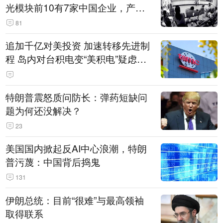
光模块前10有7家中国企业，产业
界人士：想“脱钩”并不容易
81
追加千亿对美投资 加速转移先进制
程 岛内对台积电变“美积电”疑虑担
忧加剧
特朗普震怒质问防长：弹药短缺问
题为何还没解决？
23
美国国内掀起反AI中心浪潮，特朗
普污蔑：中国背后捣鬼
131
伊朗总统：目前“很难”与最高领袖
取得联系