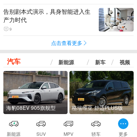
告别剧本式演示，具身智能进入生
产力时代
9
点击查看更多
汽车
新能源
新车
视频
海豹08EV 905旗舰型
格瑞维亚 舒适PLUS版
新能源
SUV
MPV
轿车
更多