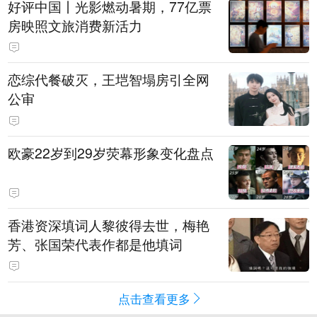
好评中国丨光影燃动暑期，77亿票
房映照文旅消费新活力
恋综代餐破灭，王垲智塌房引全网
公审
欧豪22岁到29岁荧幕形象变化盘点
香港资深填词人黎彼得去世，梅艳
芳、张国荣代表作都是他填词
点击查看更多