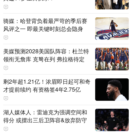
骑媒：哈登背负着最严苛的季后赛
风评之一 即最关键时刻总会隐身
美媒预测2028美国队阵容：杜兰特
领衔无詹库 克弩在列 弗拉格待定
剩2年超1.21亿！浓眉即日起可和奇
才提前续约 有资格签4年2.75亿
湖人媒体人：雷迪克为强调空间和
得分 或摆出三后卫阵容&放弃防守