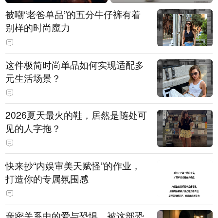
被嘲“老爸单品”的五分牛仔裤有着
别样的时尚魔力
这件极简时尚单品如何实现适配多
元生活场景？
2026夏天最火的鞋，居然是随处可
见的人字拖？
快来抄“内娱审美天赋怪”的作业，
打造你的专属氛围感
亲密关系中的爱与恐惧，被这部恐