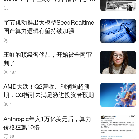
14.3万辆
字节跳动推出大模型SeedRealtime
国产算力逻辑有望持续加强
王虹的顶级奢侈品，开始被全网审
判了
487
AMD大跌！Q2营收、利润均超预
期，Q3指引未满足激进投资者预期
1
Anthropic年入1万亿美元后，算力
价格狂飙10倍
56