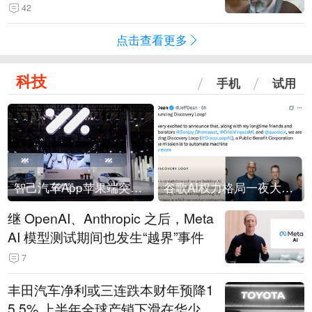
42
点击查看更多
科技
手机
试用
智己汽车App苹果端突然“下架”
谷歌AI权力格局一夜大洗牌
继 OpenAI、Anthropic 之后，Meta
AI 模型测试期间也发生“越界”事件
7
丰田汽车净利或三连跌本财年预降1
5.5% 上半年全球产销下滑在华少卖