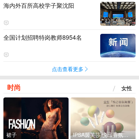
海内外百所高校学子聚沈阳
全国计划招聘特岗教师8954名
点击查看更多
时尚
女性
裙子
IPSA茵芙莎 悦己香氛凝露上市