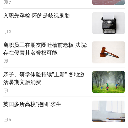
7
入职先孕检 怀的是歧视鬼胎
2
离职员工在朋友圈吐槽前老板 法院:
存在侵害其名誉权可能
亲子、研学体验持续"上新" 各地激
活暑期文旅消费
英国多所高校"抱团"求生
8