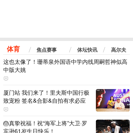
体育
焦点赛事
体坛快讯
高尔夫
这也太像了！珊蒂泉外国语中学内线周嗣哲神似高
中版大姚
厦门站 我们来了！里夫斯中国行极
致宠粉 签名&合影&自拍有求必应
🎂真挚祝福！祝“海军上将”大卫·罗
宾逊61岁生日快乐！