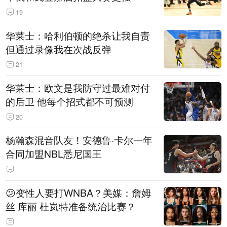
19
华莱士：哈利伯顿的绝杀让我自责
但通过录像我在次战反弹
21
华莱士：欧文是我防守过最难对付
的后卫 他每个招式都不可预测
20
杨瀚森混音队友！安德鲁·卡尔一年
合同加盟NBL悉尼国王
😕变性人要打WNBA？美媒：詹姆
丝 库丽 杜岚特准备统治比赛？