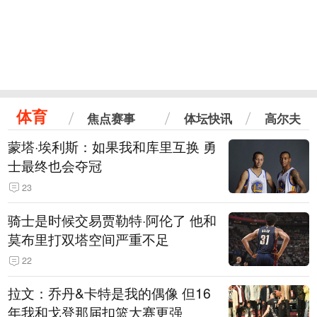
体育
焦点赛事
体坛快讯
高尔夫
蒙塔·埃利斯：如果我和库里互换 勇
士最终也会夺冠
23
骑士是时候交易贾勒特·阿伦了 他和
莫布里打双塔空间严重不足
22
拉文：乔丹&卡特是我的偶像 但16
年我和戈登那届扣篮大赛更强