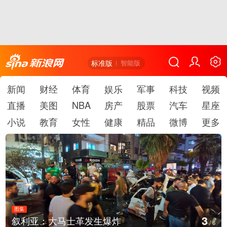
标准版
智能版
新闻
财经
体育
娱乐
军事
科技
视频
直播
美图
NBA
房产
股票
汽车
星座
小说
教育
女性
健康
精品
微博
更多
图集
4
云南弥勒：欢庆火把节
/
6