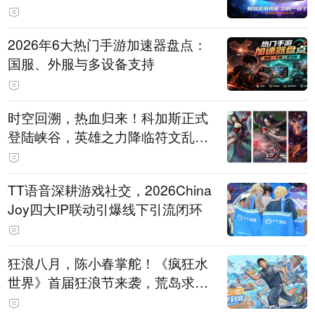
打造旗舰供电方案
2026年6大热门手游加速器盘点：
国服、外服与多设备支持
时空回溯，热血归来！科加斯正式
登陆峡谷，英雄之力降临符文乱
斗！
TT语音深耕游戏社交，2026China
Joy四大IP联动引爆线下引流闭环
狂浪八月，陈小春掌舵！《疯狂水
世界》首届狂浪节来袭，荒岛求生
直播即将开启