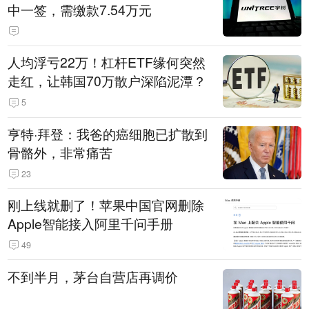
中一签，需缴款7.54万元
人均浮亏22万！杠杆ETF缘何突然
走红，让韩国70万散户深陷泥潭？
5
亨特·拜登：我爸的癌细胞已扩散到
骨骼外，非常痛苦
23
刚上线就删了！苹果中国官网删除
Apple智能接入阿里千问手册
49
不到半月，茅台自营店再调价