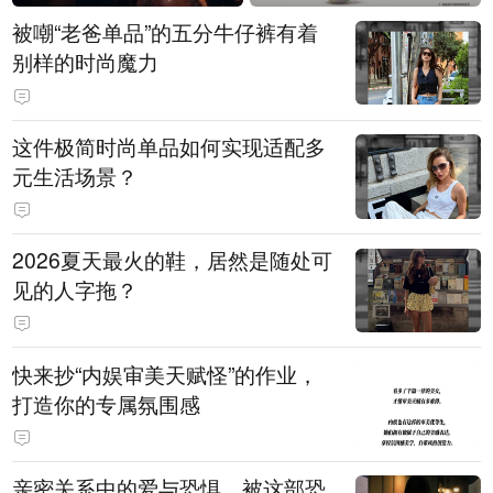
被嘲“老爸单品”的五分牛仔裤有着
别样的时尚魔力
这件极简时尚单品如何实现适配多
元生活场景？
2026夏天最火的鞋，居然是随处可
见的人字拖？
快来抄“内娱审美天赋怪”的作业，
打造你的专属氛围感
亲密关系中的爱与恐惧，被这部恐