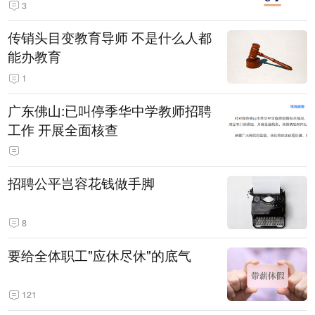
3
传销头目变教育导师 不是什么人都
能办教育
1
广东佛山:已叫停季华中学教师招聘
工作 开展全面核查
招聘公平岂容花钱做手脚
8
要给全体职工"应休尽休"的底气
121