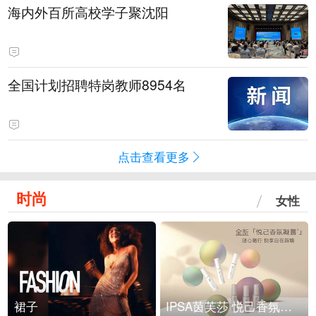
海内外百所高校学子聚沈阳
全国计划招聘特岗教师8954名
点击查看更多
时尚
女性
裙子
IPSA茵芙莎 悦己香氛凝露上市