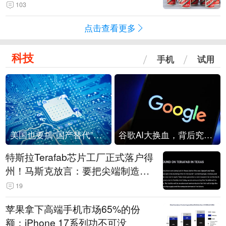
103
点击查看更多
科技
手机
试用
美国也要搞“国产替代”？先算清三笔账
谷歌AI大换血，背后究竟发生了什么？
特斯拉Terafab芯片工厂正式落户得
州！马斯克放言：要把尖端制造带
回美国
19
苹果拿下高端手机市场65%的份
额：iPhone 17系列功不可没