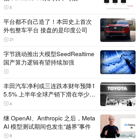
5
平台都不自己造了！本田史上首次
外包整车平台 接盘的是印度公司
21
字节跳动推出大模型SeedRealtime
国产算力逻辑有望持续加强
丰田汽车净利或三连跌本财年预降1
5.5% 上半年全球产销下滑在华少卖
14.3万辆
4
继 OpenAI、Anthropic 之后，Meta
AI 模型测试期间也发生“越界”事件
9