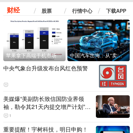
财经
股票
行情中心
下载APP
苹果拿下高端手机市场65%的份额：iPhone 17系列功不可没
中国汽车出海：从“卖出去”到“走进去”
中央气象台升级发布台风红色预警
美媒爆“美副防长致信国防业界领
袖，勒令其21天内提交增产计划”，
五角大楼回应
1
重要提醒！宇树科技，明日申购！