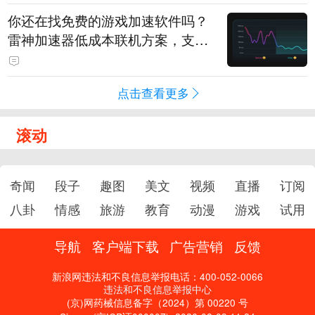
你还在找免费的游戏加速软件吗？
雷神加速器低成本联机方案，支持
免费试用
点击查看更多
滚动
奇闻
段子
趣图
美文
视频
直播
订阅
八卦
情感
旅游
教育
动漫
游戏
试用
导航
客户端下载
广告营销
反馈
新浪网违法和不良信息举报电话：400-052-0066
违法和不良信息举报中心
(京)网药械信息备字（2024）第 00220 号