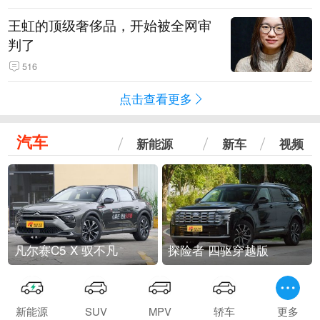
王虹的顶级奢侈品，开始被全网审
判了
516
点击查看更多
汽车
新能源
新车
视频
凡尔赛C5 X 驭不凡
探险者 四驱穿越版
新能源
SUV
MPV
轿车
更多