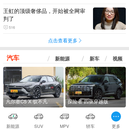
王虹的顶级奢侈品，开始被全网审
判了
516
点击查看更多
汽车
新能源
新车
视频
凡尔赛C5 X 驭不凡
探险者 四驱穿越版
新能源
SUV
MPV
轿车
更多