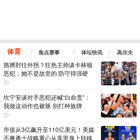
体育
焦点赛事
体坛快讯
高尔夫
胳膊肘往外拐？狂热主帅谈卡林顿
恶犯：她不是故意的 防守得强硬
坎宁安谈对手恶犯还喊“白命贵”：
我做这动作也被驱 别打种族牌
市值从3亿飙升至110亿美元！美媒
不爽勇士战略重心从库里身上转移