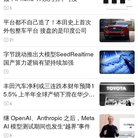
5
平台都不自己造了！本田史上首次
外包整车平台 接盘的是印度公司
21
字节跳动推出大模型SeedRealtime
国产算力逻辑有望持续加强
丰田汽车净利或三连跌本财年预降1
5.5% 上半年全球产销下滑在华少卖
14.3万辆
4
继 OpenAI、Anthropic 之后，Meta
AI 模型测试期间也发生“越界”事件
9