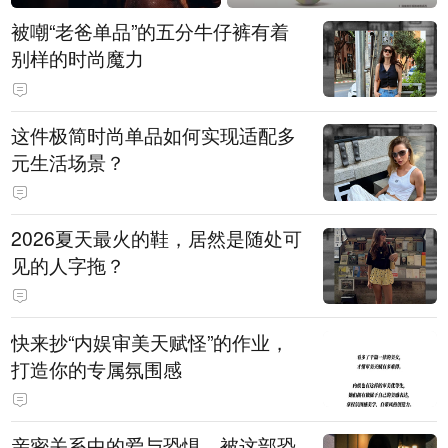
被嘲“老爸单品”的五分牛仔裤有着
别样的时尚魔力
这件极简时尚单品如何实现适配多
元生活场景？
2026夏天最火的鞋，居然是随处可
见的人字拖？
快来抄“内娱审美天赋怪”的作业，
打造你的专属氛围感
亲密关系中的爱与恐惧，被这部恐