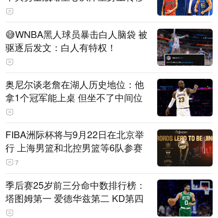
😅WNBA黑人球员暴击白人脑袋 被
驱逐后发文：白人有特权！
奥尼尔谈老詹在湖人历史地位：他
拿1个冠军能上桌 但坐不了中间位
FIBA洲际杯将与9月22日在北京举
行 上海男篮和北控男篮等6队参赛
7
季后赛25岁前三分命中数排行榜：
塔图姆第一 爱德华兹第二 KD第四