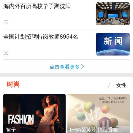
海内外百所高校学子聚沈阳
全国计划招聘特岗教师8954名
点击查看更多
时尚
女性
裙子
IPSA茵芙莎 悦己香氛凝露上市