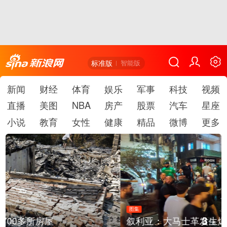
标准版
智能版
新闻
财经
体育
娱乐
军事
科技
视频
直播
美图
NBA
房产
股票
汽车
星座
小说
教育
女性
健康
精品
微博
更多
图集
3
叙利亚：大马士革发生爆炸
/
6