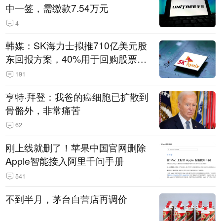
中一签，需缴款7.54万元
4
韩媒：SK海力士拟推710亿美元股
东回报方案，40%用于回购股票，
相当于美股发行规模
191
亨特·拜登：我爸的癌细胞已扩散到
骨骼外，非常痛苦
62
刚上线就删了！苹果中国官网删除
Apple智能接入阿里千问手册
541
不到半月，茅台自营店再调价