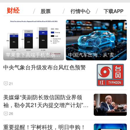
财经
股票
行情中心
下载APP
苹果拿下高端手机市场65%的份额：iPhone 17系列功不可没
中国汽车出海：从“卖出去”到“走进去”
中央气象台升级发布台风红色预警
21
美媒爆“美副防长致信国防业界领
袖，勒令其21天内提交增产计划”，
五角大楼回应
26
重要提醒！宇树科技，明日申购！