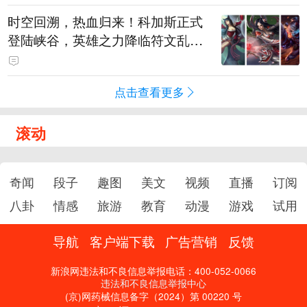
时空回溯，热血归来！科加斯正式
登陆峡谷，英雄之力降临符文乱
斗！
点击查看更多
滚动
奇闻
段子
趣图
美文
视频
直播
订阅
八卦
情感
旅游
教育
动漫
游戏
试用
导航
客户端下载
广告营销
反馈
新浪网违法和不良信息举报电话：400-052-0066
违法和不良信息举报中心
(京)网药械信息备字（2024）第 00220 号