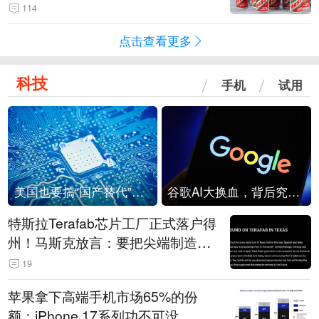
114
点击查看更多
科技
手机
试用
美国也要搞“国产替代”？先算清三笔账
谷歌AI大换血，背后究竟发生了什么？
特斯拉Terafab芯片工厂正式落户得
州！马斯克放言：要把尖端制造带
回美国
19
苹果拿下高端手机市场65%的份
额：iPhone 17系列功不可没