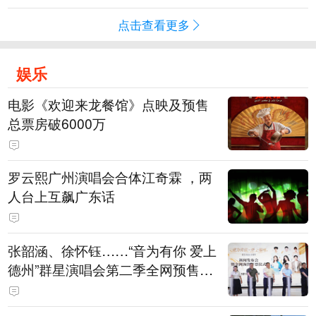
点击查看更多
娱乐
电影《欢迎来龙餐馆》点映及预售
总票房破6000万
罗云熙广州演唱会合体江奇霖 ，两
人台上互飙广东话
张韶涵、徐怀钰……“音为有你 爱上
德州”群星演唱会第二季全网预售开
票