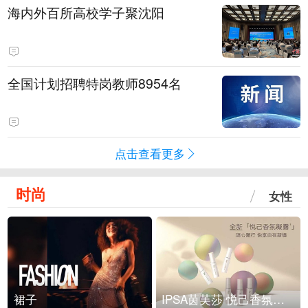
海内外百所高校学子聚沈阳
全国计划招聘特岗教师8954名
点击查看更多
时尚
女性
裙子
IPSA茵芙莎 悦己香氛凝露上市