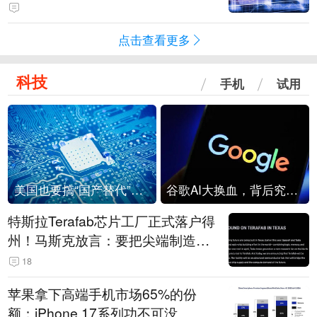
点击查看更多
科技
手机
试用
美国也要搞“国产替代”？先算清三笔账
谷歌AI大换血，背后究竟发生了什么？
特斯拉Terafab芯片工厂正式落户得
州！马斯克放言：要把尖端制造带
回美国
18
苹果拿下高端手机市场65%的份
额：iPhone 17系列功不可没