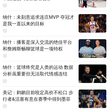
纳什：未刻意追求连庄MVP 夺冠才
是我一直以来的目标
纳什：播客是深入交流的绝佳平台
和詹姆斯畅聊篮球是一项特权
纳什：篮球终究是人类的运动 数据
分析虽重要但无法取代情感连结
美记：鹈鹕目前咬定高价不松口 步
行者&活塞有意在赛季中得到墨菲