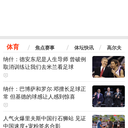
体育
焦点赛事
体坛快讯
高尔夫
纳什：德安东尼是人生导师 曾破例
取消训练让我们去米兰看足球
纳什：巴博萨和罗尔·邓擅长足球正
常 但基德的球感让人感到惊喜
人气火爆里夫斯中国行石狮站 见证
中国速度+宠粉签名合影