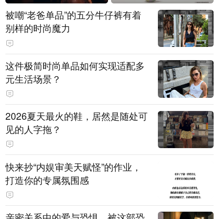
被嘲“老爸单品”的五分牛仔裤有着
别样的时尚魔力
这件极简时尚单品如何实现适配多
元生活场景？
2026夏天最火的鞋，居然是随处可
见的人字拖？
快来抄“内娱审美天赋怪”的作业，
打造你的专属氛围感
亲密关系中的爱与恐惧，被这部恐