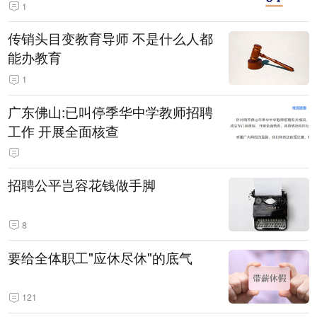
1
传销头目变教育导师 不是什么人都
能办教育
1
广东佛山:已叫停季华中学教师招聘
工作 开展全面核查
招聘公平岂容花钱做手脚
8
要给全体职工"应休尽休"的底气
121