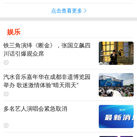
点击查看更多
娱乐
铁三角演绎《断金》，张国立飙四
川话引爆观众席
汽水音乐嘉年华在成都非遗博览园
举办 歌迷激情体验“晴天雨天”
多名艺人演唱会紧急取消