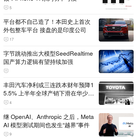
5
平台都不自己造了！本田史上首次
外包整车平台 接盘的是印度公司
17
字节跳动推出大模型SeedRealtime
国产算力逻辑有望持续加强
丰田汽车净利或三连跌本财年预降1
5.5% 上半年全球产销下滑在华少卖
14.3万辆
4
继 OpenAI、Anthropic 之后，Meta
AI 模型测试期间也发生“越界”事件
9