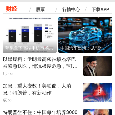
财经
股票
行情中心
下载APP
苹果拿下高端手机市场65%的份额：iPhone 17系列功不可没
中国汽车出海：从“卖出去”到“走进去”
以媒爆料：伊朗最高领袖穆杰塔巴
被紧急送医，情况极度危急，“可能
随时会死去”
168
加息，重大变数！美联储，大消
息！特朗普，有新动作
53
特朗普坐不住：中国每年培养3000