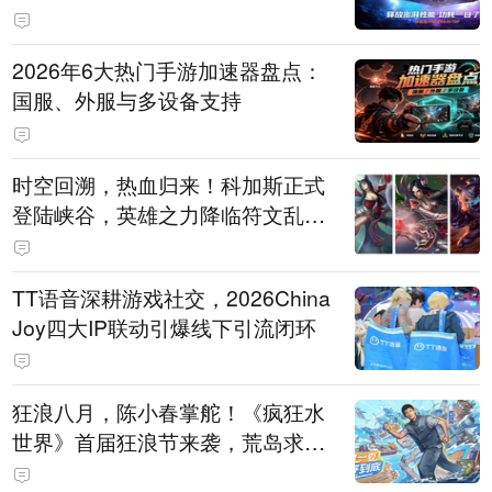
打造旗舰供电方案
2026年6大热门手游加速器盘点：
国服、外服与多设备支持
时空回溯，热血归来！科加斯正式
登陆峡谷，英雄之力降临符文乱
斗！
TT语音深耕游戏社交，2026China
Joy四大IP联动引爆线下引流闭环
狂浪八月，陈小春掌舵！《疯狂水
世界》首届狂浪节来袭，荒岛求生
直播即将开启