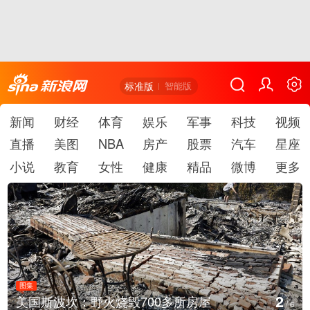
标准版
智能版
新闻
财经
体育
娱乐
军事
科技
视频
直播
美图
NBA
房产
股票
汽车
星座
小说
教育
女性
健康
精品
微博
更多
图集
2
美国斯波坎：野火烧毁700多所房屋
/
6