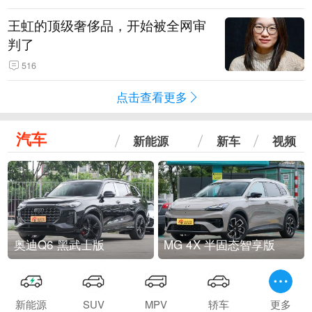
王虹的顶级奢侈品，开始被全网审
判了
516
点击查看更多
汽车
新能源
新车
视频
奥迪Q6 黑武士版
MG 4X 半固态智享版
新能源
SUV
MPV
轿车
更多