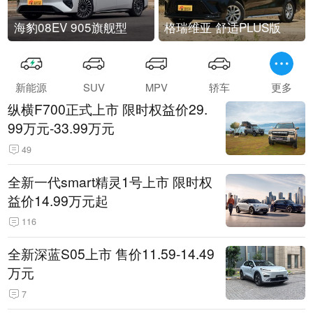
海豹08EV 905旗舰型
格瑞维亚 舒适PLUS版
新能源
SUV
MPV
轿车
更多
纵横F700正式上市 限时权益价29.
99万元-33.99万元
49
全新一代smart精灵1号上市 限时权
益价14.99万元起
116
全新深蓝S05上市 售价11.59-14.49
万元
7