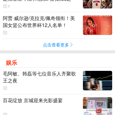
7
阿贾·威尔逊/克拉克/佩奇领衔！美
国女篮公布世界杯12人名单！
点击查看更多
娱乐
毛阿敏、韩磊等七位音乐人齐聚歌
王之夜
百花绽放 京城迎来光影盛宴