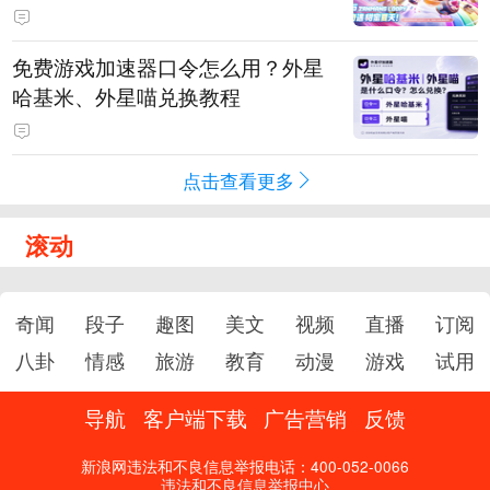
PY 正版3D消除手游《消消奇遇》
惊喜曝光
免费游戏加速器口令怎么用？外星
哈基米、外星喵兑换教程
点击查看更多
滚动
奇闻
段子
趣图
美文
视频
直播
订阅
八卦
情感
旅游
教育
动漫
游戏
试用
导航
客户端下载
广告营销
反馈
新浪网违法和不良信息举报电话：400-052-0066
违法和不良信息举报中心