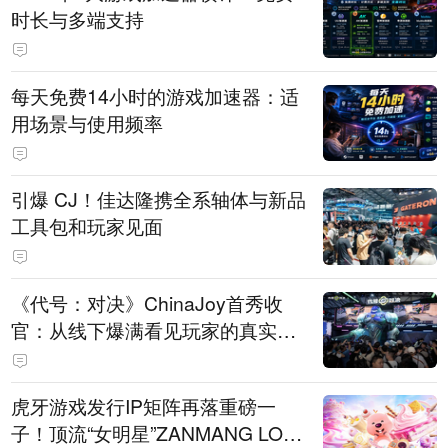
时长与多端支持
每天免费14小时的游戏加速器：适
用场景与使用频率
引爆 CJ！佳达隆携全系轴体与新品
工具包和玩家见面
《代号：对决》ChinaJoy首秀收
官：从线下爆满看见玩家的真实期
待
虎牙游戏发行IP矩阵再落重磅一
子！顶流“女明星”ZANMANG LOO