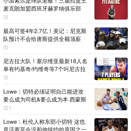
小加索尔是球队老板！三届扣篮王
麦克朗加盟西班牙赫罗纳俱乐部
最高可签4年2.7亿！美记：尼克斯
队预计不会给唐斯提供全额顶薪
尼古拉大队！塞尔维亚最新18人名
单有约基奇/约维奇等7个叫尼古拉
Lowe：切特必须证明自己能进攻
要么成为司机&要么成为本·西蒙斯
7
Lowe：杜伦人称东部小切特 这也
是活塞至今没和他续约的原因之一