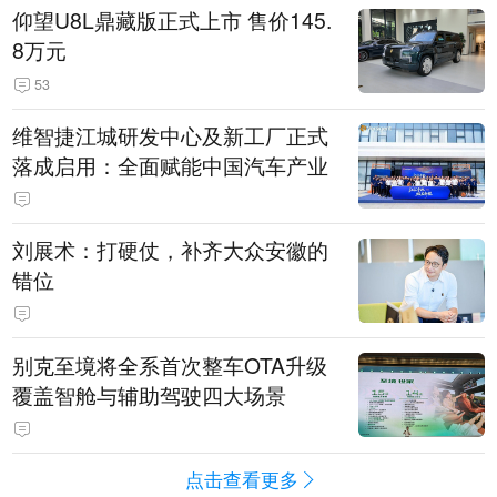
仰望U8L鼎藏版正式上市 售价145.
8万元
53
维智捷江城研发中心及新工厂正式
落成启用：全面赋能中国汽车产业
刘展术：打硬仗，补齐大众安徽的
错位
别克至境将全系首次整车OTA升级
覆盖智舱与辅助驾驶四大场景
点击查看更多