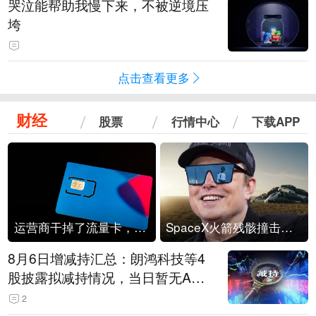
哭泣能帮助我慢下来，不被逆境压
垮
点击查看更多
财经
股票
行情中心
下载APP
运营商干掉了流量卡，他们真的玩不起了
SpaceX火箭残骸撞击月球
8月6日增减持汇总：朗鸿科技等4
股披露拟减持情况，当日暂无A股
公司披露拟增持情况（表）
2