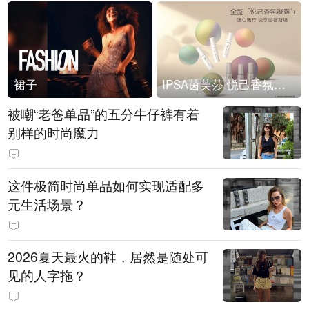
裙子
IPSA茵芙莎 悦己香氛凝露上市
被嘲“老爸单品”的五分牛仔裤有着
别样的时尚魔力
这件极简时尚单品如何实现适配多
元生活场景？
2026夏天最火的鞋，居然是随处可
见的人字拖？