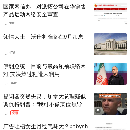
国家网信办：对派拓公司在华销售
产品启动网络安全审查
390
知情人士：沃什将准备在9月加息
476
伊朗总统：目前与最高领袖联络困
难 其决策过程遭人利用
1048
提词器突然失灵，加拿大总理疑似
调侃特朗普：“我可不像某位领导
人，把这当成一场阴谋”，全场哄笑
视频
广告吐槽女生月经气味大？babysh