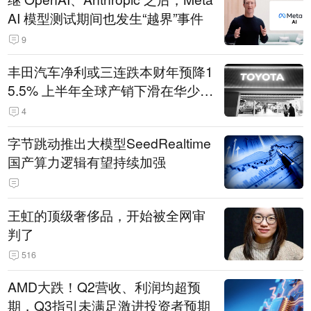
AI 模型测试期间也发生“越界”事件
9
丰田汽车净利或三连跌本财年预降1
5.5% 上半年全球产销下滑在华少卖
14.3万辆
4
字节跳动推出大模型SeedRealtime
国产算力逻辑有望持续加强
王虹的顶级奢侈品，开始被全网审
判了
516
AMD大跌！Q2营收、利润均超预
期，Q3指引未满足激进投资者预期