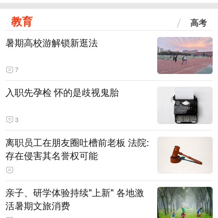
教育
高考
暑期高校游解锁新逛法
7
入职先孕检 怀的是歧视鬼胎
3
离职员工在朋友圈吐槽前老板 法院:
存在侵害其名誉权可能
亲子、研学体验持续"上新" 各地激
活暑期文旅消费