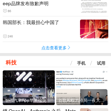
eep品牌发布致歉声明
86
韩国部长：我最担心中国了
246
点击查看更多
科技
手机
试用
智己汽车App苹果端突然“下架”
谷歌AI权力格局一夜大洗牌
继 OpenAI、Anthropic 之后，Meta