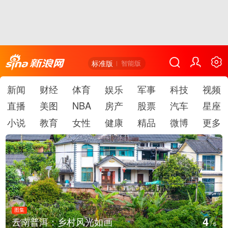
标准版
智能版
新闻
财经
体育
娱乐
军事
科技
视频
直播
美图
NBA
房产
股票
汽车
星座
小说
教育
女性
健康
精品
微博
更多
图集
4
云南普洱：乡村风光如画
/
6